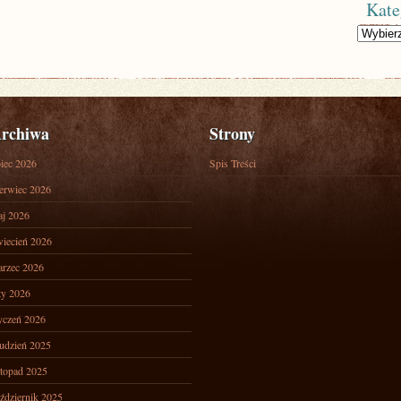
Kate
Kategorie
rchiwa
Strony
piec 2026
Spis Treści
erwiec 2026
j 2026
iecień 2026
rzec 2026
ty 2026
yczeń 2026
udzień 2025
stopad 2025
ździernik 2025