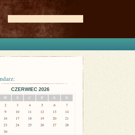
ndarz:
CZERWIEC 2026
W
Ś
C
P
S
N
2
3
4
5
6
7
9
10
11
12
13
14
16
17
18
19
20
21
23
24
25
26
27
28
30