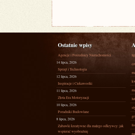
Ostatnie wpisy
A
Agencje i Pośrednicy Nieruchomości
li
14 lipca, 2026
cz
Sprzęt i Technologia
ma
12 lipca, 2026
kw
Inspiracje i Ciekawostki
ma
11 lipca, 2026
Złota Era Motoryzacji
lu
10 lipca, 2026
st
Poradniki Budowlane
gr
8 lipca, 2026
li
Zabawki kreatywne dla małego odkrywcy: jak
wspierać wyobraźnię
pa