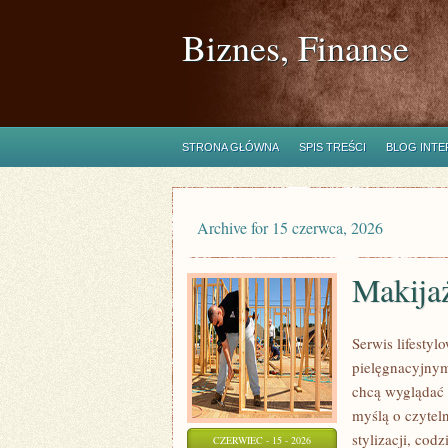
Biznes, Finanse
STRONA GŁÓWNA
SPIS TREŚCI
BLOG INT
Archive for 15 czerwca, 2026
Makijaż
Serwis lifesty
pielęgnacyjnym
chcą wyglądać 
myślą o czytel
stylizacji, cod
CZERWIEC - 15 - 2026