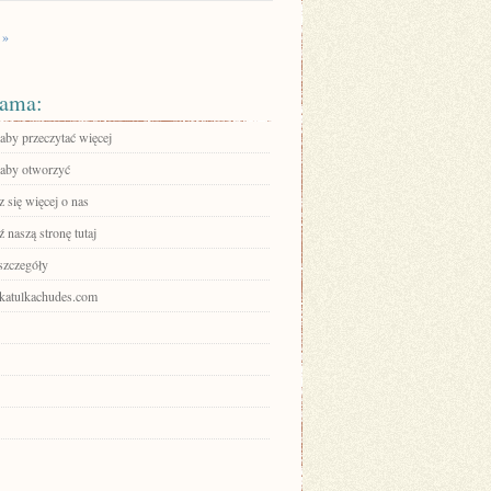
 »
ama:
 aby przeczytać więcej
, aby otworzyć
 się więcej o nas
 naszą stronę tutaj
szczegóły
shkatulkachudes.com