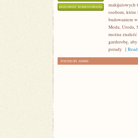
makijażowych tr
MAKIJAŻ
MOŻLIWOŚĆ KOMENTOWANIA
osobom, które 
DLA
ZOSTAŁA WYŁĄCZONA
budowaniem wi
TWARZY
Moda, Uroda, S
PLUS
można znaleźć 
SIZE
garderobę, ab
porady
[ Read
POSTED BY ADMIN