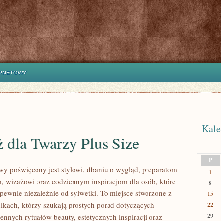
ERNETOWY
Kale
 dla Twarzy Plus Size
P
lowy poświęcony jest stylowi, dbaniu o wygląd, preparatom
1
, wizażowi oraz codziennym inspiracjom dla osób, które
8
pewnie niezależnie od sylwetki. To miejsce stworzone z
15
nikach, którzy szukają prostych porad dotyczących
22
29
ziennych rytuałów beauty, estetycznych inspiracji oraz