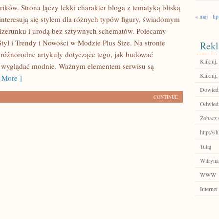
ików. Strona łączy lekki charakter bloga z tematyką bliską
« maj
lip
interesują się stylem dla różnych typów figury, świadomym
zerunku i urodą bez sztywnych schematów. Polecamy
tyl i Trendy i Nowości w Modzie Plus Size. Na stronie
Rekl
różnorodne artykuły dotyczące tego, jak budować
Kliknij,
y wyglądać modnie. Ważnym elementem serwisu są
Kliknij
 More ]
Dowiedz
CONTINUE
Odwiedź
Zobacz 
http://
Tutaj
Witryna
WWW
Internet