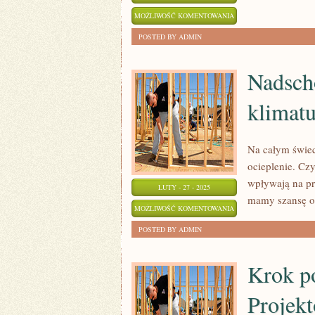
ODKRYJ
MOŻLIWOŚĆ KOMENTOWANIA
TAJEMNICE
ZOSTAŁA WYŁĄCZONA
POSTED BY ADMIN
TERAPII
NATURALNEJ
Nadsch
klimat
Na całym świec
ocieplenie. Cz
wpływają na pr
LUTY - 27 - 2025
mamy szansę oc
NADSCHODZĄCA
MOŻLIWOŚĆ KOMENTOWANIA
KATASTROFA?
ZOSTAŁA WYŁĄCZONA
POSTED BY ADMIN
ZMIANY
KLIMATU
Krok p
A
Projek
EKOSYSTEMY