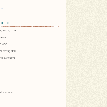
r »
ama:
aj więcej o tym
ruj się
 teraz
na stronę tutaj
uj się z nami
ualtamira.com