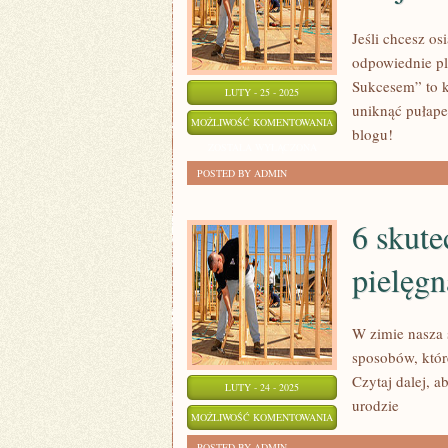
Jeśli chcesz o
odpowiednie pl
Sukcesem” to k
LUTY - 25 - 2025
uniknąć pułape
KROK
MOŻLIWOŚĆ KOMENTOWANIA
blogu!
PO
ZOSTAŁA WYŁĄCZONA
KROKU:
POSTED BY ADMIN
PLANOWANIE
PROJEKTÓW
6 skut
Z
pielęgn
SUKCESEM
W zimie nasza 
sposobów, któr
Czytaj dalej, 
LUTY - 24 - 2025
urodzie
6
MOŻLIWOŚĆ KOMENTOWANIA
SKUTECZNYCH
ZOSTAŁA WYŁĄCZONA
POSTED BY ADMIN