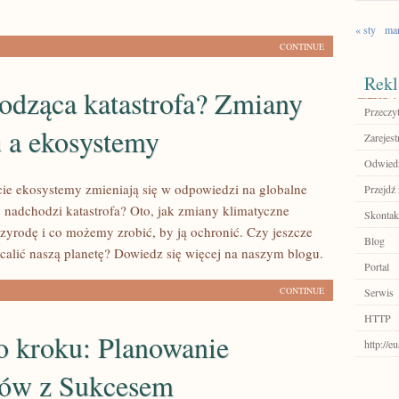
« sty
ma
CONTINUE
Rekl
odząca katastrofa? Zmiany
Przeczyt
u a ekosystemy
Zarejest
Odwiedź
ie ekosystemy zmieniają się w odpowiedzi na globalne
Przejdź 
y nadchodzi katastrofa? Oto, jak zmiany klimatyczne
Skontakt
zyrodę i co możemy zrobić, by ją ochronić. Czy jeszcze
Blog
alić naszą planetę? Dowiedz się więcej na naszym blogu.
Portal
CONTINUE
Serwis
HTTP
o kroku: Planowanie
http://e
tów z Sukcesem