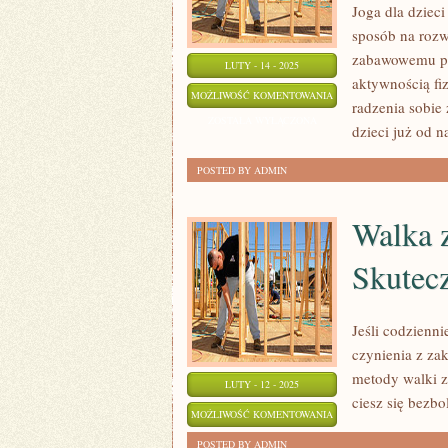
Joga dla dzieci
MINUTE
sposób na rozw
zabawowemu pod
LUTY - 14 - 2025
aktywnością fiz
JOGA
MOŻLIWOŚĆ KOMENTOWANIA
radzenia sobie
DLA
ZOSTAŁA WYŁĄCZONA
dzieci już od n
DZIECI:
ZDROWIE
POSTED BY ADMIN
I
ZABAWA
Walka 
DLA
Skutec
NAJMŁODSZYCH
Jeśli codzienn
czynienia z za
metody walki 
LUTY - 12 - 2025
ciesz się bezbo
WALKA
MOŻLIWOŚĆ KOMENTOWANIA
Z
ZOSTAŁA WYŁĄCZONA
POSTED BY ADMIN