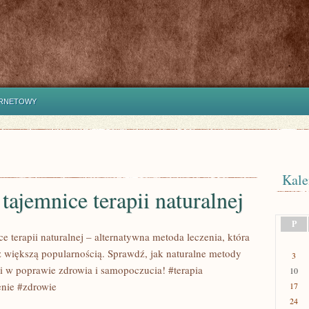
ERNETOWY
Kale
tajemnice terapii naturalnej
P
e terapii naturalnej – alternatywna metoda leczenia, która
az większą popularnością. Sprawdź, jak naturalne metody
3
w poprawie zdrowia i samopoczucia! #terapia
10
enie #zdrowie
17
24