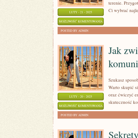
terenie. Przyg
Ci wybrać najle
LUTY - 21 - 2025
NOWOCZESNE
MOŻLIWOŚĆ KOMENTOWANIA
ROZWIĄZANIA
ZOSTAŁA WYŁĄCZONA
POSTED BY ADMIN
GPS
–
Jak zwi
PRZEWODNIK
komuni
PO
SYSTEMACH
NAWIGACJI
Szukasz sposo
Warto skupić s
oraz ćwiczyć e
LUTY - 20 - 2025
skuteczność k
JAK
MOŻLIWOŚĆ KOMENTOWANIA
ZWIĘKSZYĆ
ZOSTAŁA WYŁĄCZONA
POSTED BY ADMIN
SWOJE
ZDOLNOŚCI
Sekrety
KOMUNIKACYJNE?