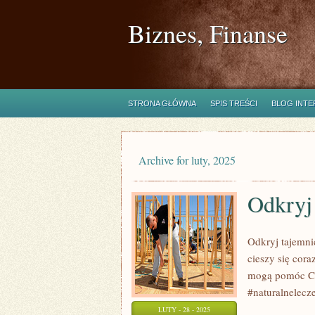
Biznes, Finanse
STRONA GŁÓWNA
SPIS TREŚCI
BLOG INT
Archive for luty, 2025
Odkryj 
Odkryj tajemnic
cieszy się cor
mogą pomóc Ci 
#naturalnelecz
LUTY - 28 - 2025