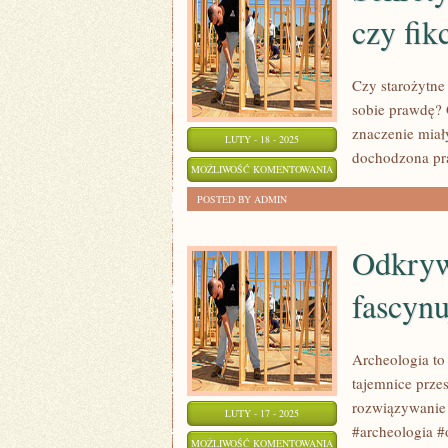
czy fik
Czy starożytne
sobie prawdę? O
znaczenie miały
LUTY - 18 - 2025
dochodzona pr
SEKRETY
MOŻLIWOŚĆ KOMENTOWANIA
STAROŻYTNYCH
ZOSTAŁA WYŁĄCZONA
POSTED BY ADMIN
MITÓW:
PRAWDA
Odkryw
CZY
fascynu
FIKCJA?
Archeologia to
tajemnice przes
rozwiązywanie 
LUTY - 17 - 2025
#archeologia #
ODKRYWANIE
MOŻLIWOŚĆ KOMENTOWANIA