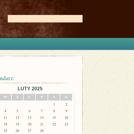
ndarz:
LUTY 2025
W
Ś
C
P
S
N
1
2
4
5
6
7
8
9
11
12
13
14
15
16
18
19
20
21
22
23
25
26
27
28