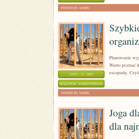
SKARBÓW
ZOSTAŁA WYŁĄCZONA
POSTED BY ADMIN
Z
PRZESZŁOŚCI:
Szybkie
FASCYNUJĄCY
organiz
ŚWIAT
ARCHEOLOGII
Planowanie wyp
Warto poznać k
escapadę. Czyta
LUTY - 15 - 2025
SZYBKIE
MOŻLIWOŚĆ KOMENTOWANIA
PLANOWANIE
ZOSTAŁA WYŁĄCZONA
POSTED BY ADMIN
ESCAPAD
–
Joga dl
JAK
dla na
ORGANIZOWAĆ
WYJAZDY
LAST