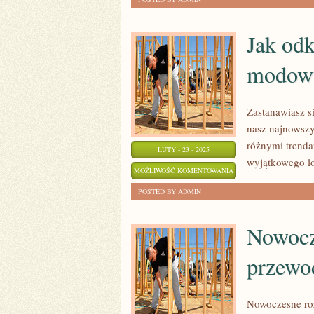
SPOSOBÓW
NA
Jak odk
PIELĘGNACJĘ
modow
SKÓRY
ZIMĄ
Zastanawiasz s
nasz najnowszy
różnymi trenda
LUTY - 23 - 2025
wyjątkowego lo
JAK
MOŻLIWOŚĆ KOMENTOWANIA
ODKRYĆ
ZOSTAŁA WYŁĄCZONA
POSTED BY ADMIN
SWÓJ
WŁASNY
Nowocz
STYL
przewo
MODOWY?
Nowoczesne roz