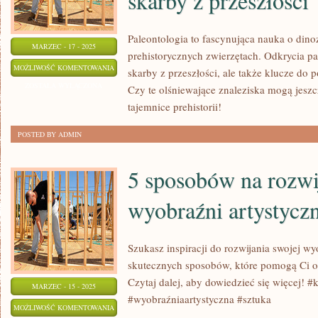
skarby z przeszłości
Paleontologia to fascynująca nauka o din
MARZEC - 17 - 2025
prehistorycznych zwierzętach. Odkrycia pa
OLŚNIEWAJĄCE
MOŻLIWOŚĆ KOMENTOWANIA
skarby z przeszłości, ale także klucze do p
ODKRYCIA
ZOSTAŁA WYŁĄCZONA
Czy te olśniewające znaleziska mogą jesz
PALEONTOLOGICZNE
tajemnice prehistorii!
–
POSTED BY ADMIN
PONADCZASOWE
SKARBY
5 sposobów na rozwi
Z
PRZESZŁOŚCI
wyobraźni artystycz
Szukasz inspiracji do rozwijania swojej wy
skutecznych sposobów, które pomogą Ci o
Czytaj dalej, aby dowiedzieć się więcej! 
MARZEC - 15 - 2025
#wyobraźniaartystyczna #sztuka
5
MOŻLIWOŚĆ KOMENTOWANIA