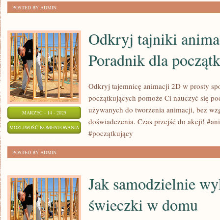
SPOSOBÓW
ZOSTAŁA WYŁĄCZONA
POSTED BY ADMIN
NA
ROZWIJANIE
Odkryj tajniki anima
WYOBRAŹNI
Poradnik dla począt
ARTYSTYCZNEJ
Odkryj tajemnicę animacji 2D w prosty sp
początkujących pomoże Ci nauczyć się pod
używanych do tworzenia animacji, bez wz
MARZEC - 14 - 2025
doświadczenia. Czas przejść do akcji! #a
ODKRYJ
MOŻLIWOŚĆ KOMENTOWANIA
#początkujący
TAJNIKI
ZOSTAŁA WYŁĄCZONA
ANIMACJI
POSTED BY ADMIN
2D:
PORADNIK
Jak samodzielnie wy
DLA
świeczki w domu
POCZĄTKUJĄCYCH