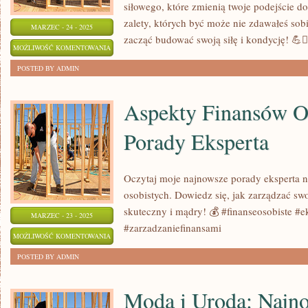
siłowego, które zmienią twoje podejście do
zalety, których być może nie zdawałeś sob
MARZEC - 24 - 2025
zacząć budować swoją siłę i kondycję! 💪🏋️
10
MOŻLIWOŚĆ KOMENTOWANIA
KORZYŚCI
ZOSTAŁA WYŁĄCZONA
POSTED BY ADMIN
TRENINGU
SIŁOWEGO,
Aspekty Finansów O
O
Porady Eksperta
KTÓRYCH
MUSISZ
WIEDZIEĆ
Oczytaj moje najnowsze porady eksperta 
osobistych. Dowiedz się, jak zarządzać s
skuteczny i mądry! 💰 #finanseosobiste #e
MARZEC - 23 - 2025
#zarzadzaniefinansami
ASPEKTY
MOŻLIWOŚĆ KOMENTOWANIA
FINANSÓW
ZOSTAŁA WYŁĄCZONA
POSTED BY ADMIN
OSOBISTYCH:
PORADY
Moda i Uroda: Najno
EKSPERTA