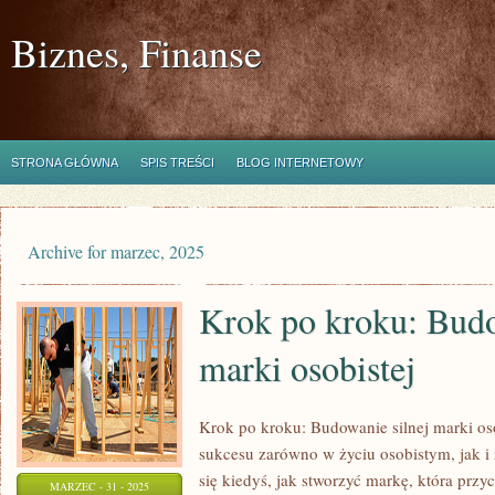
Biznes, Finanse
STRONA GŁÓWNA
SPIS TREŚCI
BLOG INTERNETOWY
Archive for marzec, 2025
Krok po kroku: Budo
marki osobistej
Krok po kroku: Budowanie silnej marki oso
sukcesu zarówno w życiu osobistym, jak 
się kiedyś, jak stworzyć markę, która przy
MARZEC - 31 - 2025