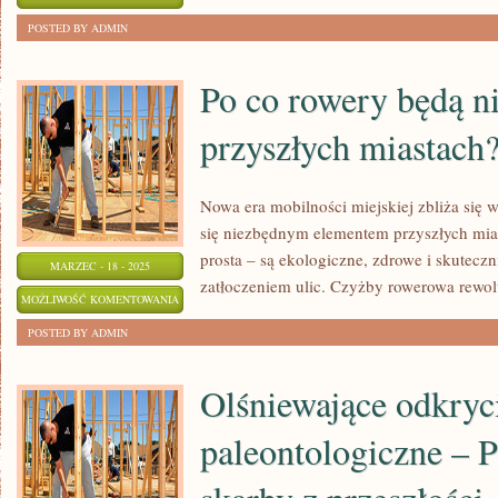
LITERATURY
ZOSTAŁA WYŁĄCZONA
POSTED BY ADMIN
ŚWIATOWEJ
–
Po co rowery będą n
PRZEWODNIK
przyszłych miastach
PO
WIELKICH
DZIEŁACH
Nowa era mobilności miejskiej zbliża się w
się niezbędnym elementem przyszłych mia
prosta – są ekologiczne, zdrowe i skutecz
MARZEC - 18 - 2025
zatłoczeniem ulic. Czyżby rowerowa rewol
PO
MOŻLIWOŚĆ KOMENTOWANIA
CO
ZOSTAŁA WYŁĄCZONA
POSTED BY ADMIN
ROWERY
BĘDĄ
Olśniewające odkryc
NIEZBĘDNE
paleontologiczne – 
W
PRZYSZŁYCH
MIASTACH?