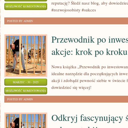
reputację? Śledź nasz blog, aby dowiedzie
KROK
MOŻLIWOŚĆ KOMENTOWANIA
#rozwojosobisty #sukces
PO
ZOSTAŁA WYŁĄCZONA
KROKU:
POSTED BY ADMIN
BUDOWANIE
SILNEJ
Przewodnik po inwe
MARKI
akcje: krok po kroku
OSOBISTEJ
Nowa książka „Przewodnik po inwestowani
idealne narzędzie dla początkujących inwe
akcji i zdobądź pewność siebie w świecie f
MARZEC - 30 - 2025
dowiedzieć się więcej!
PRZEWODNIK
MOŻLIWOŚĆ KOMENTOWANIA
PO
ZOSTAŁA WYŁĄCZONA
POSTED BY ADMIN
INWESTOWANIU
W
Odkryj fascynujący 
AKCJE:
KROK