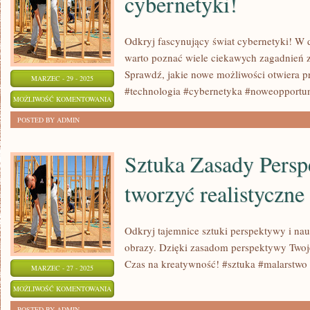
cybernetyki!
PO
KROKU
Odkryj fascynujący świat cybernetyki! W d
warto poznać wiele ciekawych zagadnień 
Sprawdź, jakie nowe możliwości otwiera pr
MARZEC - 29 - 2025
#technologia #cybernetyka #noweopportun
ODKRYJ
MOŻLIWOŚĆ KOMENTOWANIA
FASCYNUJĄCY
ZOSTAŁA WYŁĄCZONA
POSTED BY ADMIN
ŚWIAT
CYBERNETYKI!
Sztuka Zasady Persp
tworzyć realistyczne
Odkryj tajemnice sztuki perspektywy i nauc
obrazy. Dzięki zasadom perspektywy Twoje 
Czas na kreatywność! #sztuka #malarstwo
MARZEC - 27 - 2025
SZTUKA
MOŻLIWOŚĆ KOMENTOWANIA
ZASADY
ZOSTAŁA WYŁĄCZONA
POSTED BY ADMIN