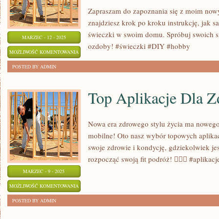
Zapraszam do zapoznania się z moim now
znajdziesz krok po kroku instrukcję, jak 
świeczki w swoim domu. Spróbuj swoich si
MARZEC - 12 - 2025
ozdoby! #świeczki #DIY #hobby
JAK
MOŻLIWOŚĆ KOMENTOWANIA
SAMODZIELNIE
ZOSTAŁA WYŁĄCZONA
POSTED BY ADMIN
WYKONAĆ
PIĘKNE
Top Aplikacje Dla Z
ŚWIECZKI
W
Nowa era zdrowego stylu życia ma nowego
DOMU
mobilne! Oto nasz wybór topowych aplikac
swoje zdrowie i kondycję, gdziekolwiek jes
rozpocząć swoją fit podróż! 🏋️‍♂️🍏 #aplikacj
MARZEC - 9 - 2025
TOP
MOŻLIWOŚĆ KOMENTOWANIA
APLIKACJE
ZOSTAŁA WYŁĄCZONA
POSTED BY ADMIN
DLA