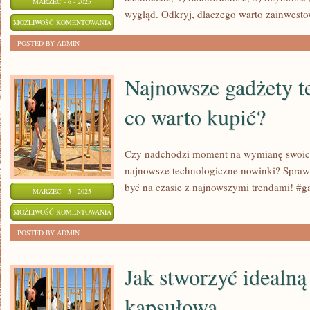
MARZEC - 6 - 2025
wygląd. Odkryj, dlaczego warto zainwesto
6
MOŻLIWOŚĆ KOMENTOWANIA
POWODÓW,
ZOSTAŁA WYŁĄCZONA
POSTED BY ADMIN
DLA
KTÓRYCH
Najnowsze gadżety t
WARTO
co warto kupić?
WYBRAĆ
HOSTING
STRON
Czy nadchodzi moment na wymianę swoich
najnowsze technologiczne nowinki? Sprawd
być na czasie z najnowszymi trendami! #g
MARZEC - 5 - 2025
NAJNOWSZE
MOŻLIWOŚĆ KOMENTOWANIA
GADŻETY
ZOSTAŁA WYŁĄCZONA
POSTED BY ADMIN
TECHNOLOGICZNE:
CO
Jak stworzyć idealną
WARTO
kapsułową
KUPIĆ?