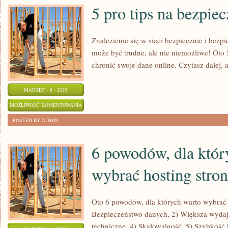
ZDROWEGO
5 pro tips na bezpie
STYLU!
Znalezienie się w sieci bezpiecznie i bezpi
może być trudne, ale nie niemożliwe! Oto
chronić swoje dane online. Czytasz dalej, 
MARZEC - 8 - 2025
5
MOŻLIWOŚĆ KOMENTOWANIA
PRO
ZOSTAŁA WYŁĄCZONA
POSTED BY ADMIN
TIPS
NA
6 powodów, dla któr
BEZPIECZEŃSTWO
wybrać hosting stron
ONLINE
Oto 6 powodów, dla których warto wybrać h
Bezpieczeństwo danych, 2) Większa wydaj
techniczne, 4) Skalowalność, 5) Szybkość 