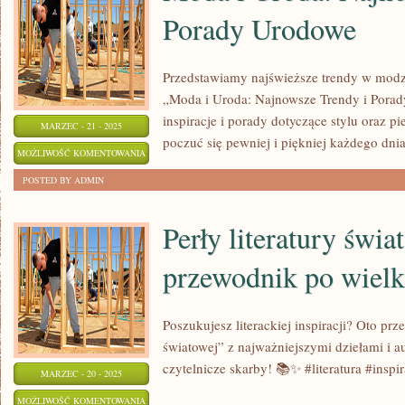
Porady Urodowe
Przedstawiamy najświeższe trendy w modz
„Moda i Uroda: Najnowsze Trendy i Porad
inspiracje i porady dotyczące stylu oraz p
MARZEC - 21 - 2025
poczuć się pewniej i piękniej każdego dnia
MODA
MOŻLIWOŚĆ KOMENTOWANIA
I
ZOSTAŁA WYŁĄCZONA
POSTED BY ADMIN
URODA:
NAJNOWSZE
Perły literatury świa
TRENDY
przewodnik po wielk
I
PORADY
URODOWE
Poszukujesz literackiej inspiracji? Oto prz
światowej” z najważniejszymi dziełami i 
czytelnicze skarby! 📚✨ #literatura #inspir
MARZEC - 20 - 2025
PERŁY
MOŻLIWOŚĆ KOMENTOWANIA