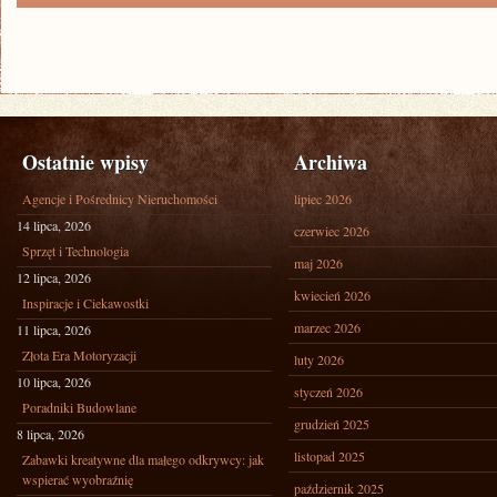
Ostatnie wpisy
Archiwa
Agencje i Pośrednicy Nieruchomości
lipiec 2026
14 lipca, 2026
czerwiec 2026
Sprzęt i Technologia
maj 2026
12 lipca, 2026
kwiecień 2026
Inspiracje i Ciekawostki
marzec 2026
11 lipca, 2026
Złota Era Motoryzacji
luty 2026
10 lipca, 2026
styczeń 2026
Poradniki Budowlane
grudzień 2025
8 lipca, 2026
listopad 2025
Zabawki kreatywne dla małego odkrywcy: jak
wspierać wyobraźnię
październik 2025