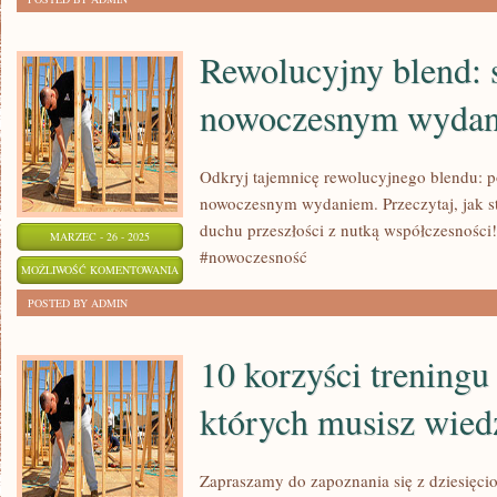
PERSPEKTYWY:
OTO
Rewolucyjny blend: s
JAK
nowoczesnym wydan
TWORZYĆ
REALISTYCZNE
OBRAZY
Odkryj tajemnicę rewolucyjnego blendu: po
nowoczesnym wydaniem. Przeczytaj, jak s
duchu przeszłości z nutką współczesności
MARZEC - 26 - 2025
#nowoczesność
REWOLUCYJNY
MOŻLIWOŚĆ KOMENTOWANIA
BLEND:
ZOSTAŁA WYŁĄCZONA
POSTED BY ADMIN
STYL
VINTAGE
10 korzyści treningu
W
których musisz wied
NOWOCZESNYM
WYDANIU
Zapraszamy do zapoznania się z dziesięci