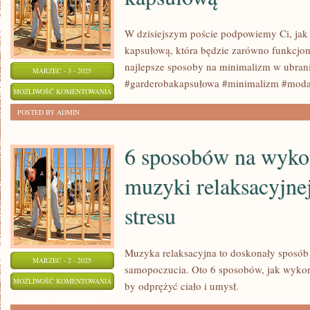
W dzisiejszym poście podpowiemy Ci, jak 
kapsułową, która będzie zarówno funkcjona
najlepsze sposoby na minimalizm w ubrani
MARZEC - 3 - 2025
#garderobakapsułowa #minimalizm #mod
JAK
MOŻLIWOŚĆ KOMENTOWANIA
STWORZYĆ
ZOSTAŁA WYŁĄCZONA
POSTED BY ADMIN
IDEALNĄ
GARDEROBĘ
6 sposobów na wyko
KAPSUŁOWĄ
muzyki relaksacyjnej
stresu
Muzyka relaksacyjna to doskonały sposób 
MARZEC - 2 - 2025
samopoczucia. Oto 6 sposobów, jak wykor
6
MOŻLIWOŚĆ KOMENTOWANIA
by odprężyć ciało i umysł.
SPOSOBÓW
ZOSTAŁA WYŁĄCZONA