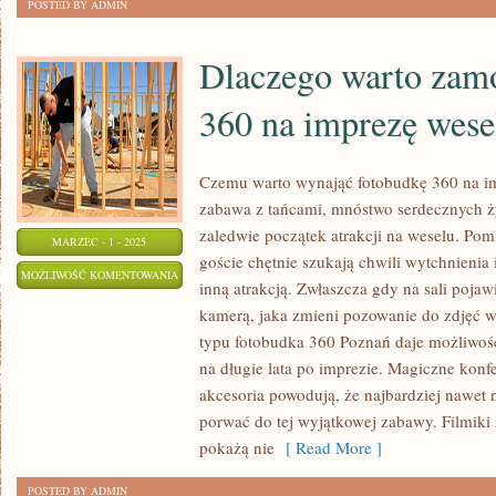
POSTED BY ADMIN
NA
WYKORZYSTANIE
Dlaczego warto zam
MUZYKI
RELAKSACYJNEJ
360 na imprezę wese
DO
REDUKCJI
STRESU
Czemu warto wynająć fotobudkę 360 na i
zabawa z tańcami, mnóstwo serdecznych ży
zaledwie początek atrakcji na weselu. Po
MARZEC - 1 - 2025
goście chętnie szukają chwili wytchnienia
DLACZEGO
MOŻLIWOŚĆ KOMENTOWANIA
inną atrakcją. Zwłaszcza gdy na sali pojaw
WARTO
ZOSTAŁA WYŁĄCZONA
kamerą, jaka zmieni pozowanie do zdjęć
ZAMÓWIĆ
typu fotobudka 360 Poznań daje możliwość
FOTOBUDKĘ
na długie lata po imprezie. Magiczne konfe
360
akcesoria powodują, że najbardziej nawet n
NA
porwać do tej wyjątkowej zabawy. Filmiki
IMPREZĘ
pokażą nie
[ Read More ]
WESELNĄ
POSTED BY ADMIN