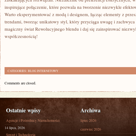
inspirujące połączenie, które pozwala⁤ na tworzenie niezwykle efektow
⁢Warto eksperymentować ‌z​ modą i designem, łącząc elementy z prze
trendami, tworząc ⁣unikatowy styl, który przyciąga uwagę i zachwyca 
magiczny świat Rewolucyjnego blendu i ⁣daj ‍się zainspirować niezwyk
⁣współczesnością!
CATEGORIES:
BLOG INTERNETOWY
Comments are closed.
Ostatnie wpisy
Archiwa
Agencje i Pośrednicy Nieruchomości
lipiec 2026
14 lipca, 2026
czerwiec 2026
Sprzęt i Technologia