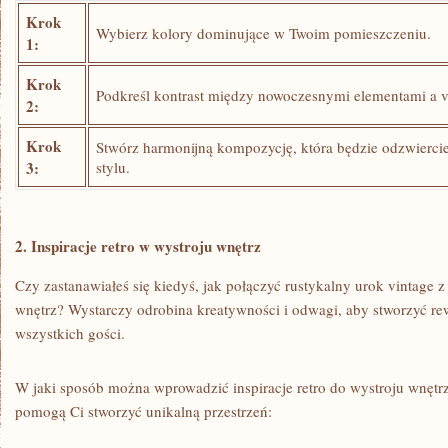
Krok
Wybierz‍ kolory dominujące w​ Twoim ⁢pomieszczeniu.
1:
Krok
Podkreśl ‍kontrast między ⁢nowoczesnymi​ elementami a v
2:
Krok
Stwórz⁣ harmonijną kompozycję, która będzie odzwiercie
3:
stylu.
2.⁤ Inspiracje retro w wystroju wnętrz
Czy zastanawiałeś się kiedyś,⁤ jak ⁢połączyć ‍rustykalny urok vintage
wnętrz?⁤ Wystarczy⁢ odrobina kreatywności​ i ⁤odwagi, aby stworzyć ⁢re
wszystkich⁢ gości.
W jaki ‍sposób można wprowadzić inspiracje retro do wystroju ‌wnętrz
pomogą Ci stworzyć ⁢unikalną przestrzeń: