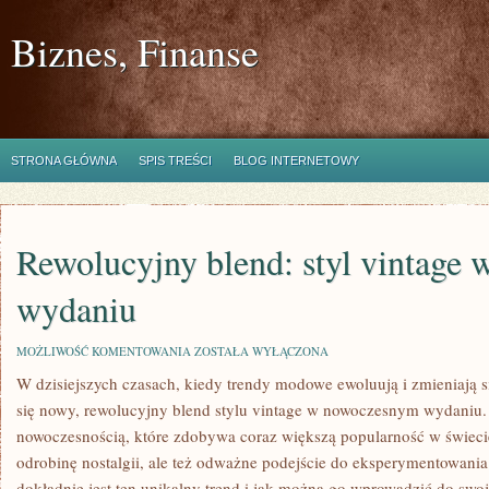
Biznes, Finanse
STRONA GŁÓWNA
SPIS TREŚCI
BLOG INTERNETOWY
Rewolucyjny blend: styl vintage
wydaniu
REWOLUCYJNY
MOŻLIWOŚĆ KOMENTOWANIA
ZOSTAŁA WYŁĄCZONA
BLEND:
W dzisiejszych czasach, ⁤kiedy trendy ⁢modowe ⁤ewoluują i zmieniają si
STYL
VINTAGE
się nowy, rewolucyjny​ blend⁤ stylu vintage w nowoczesnym ‌wydaniu.‍ 
W
NOWOCZESNYM
nowoczesnością, które zdobywa ‍coraz większą popularność w ⁤świecie
WYDANIU
​odrobinę nostalgii, ale też odważne podejście‌ do ‌eksperymentowan
dokładnie jest ten unikalny trend i‍ jak można go⁤ wprowadzić ‌do sw