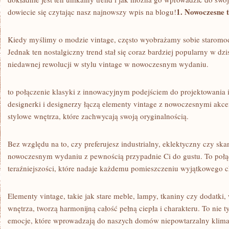
1. ⁣Nowoczesne t
dowiecie‍ się‍ czytając nasz ⁣najnowszy ‌wpis na blogu!
Kiedy​ myślimy o modzie vintage,‌ często ‍wyobrażamy sobie staromodne
Jednak ‌ten ⁤nostalgiczny trend stał⁣ się ⁣coraz bardziej popularny w dz
⁣niedawnej rewolucji w stylu vintage w nowoczesnym wydaniu.
to ‌połączenie klasyki‍ z ⁤innowacyjnym ​podejściem do projektowania i
designerki i⁢ designerzy ​łączą elementy ⁢vintage z ⁢nowoczesnymi akce
stylowe wnętrza, które ⁣zachwycają‍ swoją oryginalnością.
Bez względu na to, czy ⁣preferujesz industrialny, eklektyczny​ czy sk
nowoczesnym ⁣wydaniu ⁤z pewnością ⁣przypadnie Ci do ⁤gustu. ​To⁤ połąc
teraźniejszości, które ⁤nadaje każdemu ‍pomieszczeniu wyjątkowego⁣ c
Elementy ⁤vintage, ⁤takie ​jak stare meble, lampy, ​tkaniny czy‌ dod
wnętrza, tworzą ⁢harmonijną całość pełną ⁢ciepła ⁢i charakteru. ⁤To ​nie tyl
emocje, które wprowadzają do ⁢naszych domów niepowtarzalny klima