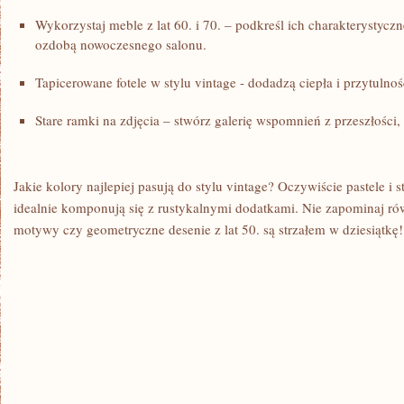
Wykorzystaj meble z lat 60. i 70. – podkreśl ich charakterystyczne​ l
ozdobą nowoczesnego salonu.
Tapicerowane fotele w stylu vintage -‍ dodadzą ciepła i przytuln
Stare ramki na zdjęcia – stwórz​ galerię wspomnień z⁣ przeszłości,
Jakie kolory najlepiej pasują do stylu vintage?⁣ Oczywiście pastele i 
⁤idealnie​ komponują ​się z rustykalnymi dodatkami. Nie zapominaj​ 
motywy ⁣czy‍ geometryczne desenie z lat 50. są ⁢strzałem w dziesiątkę!