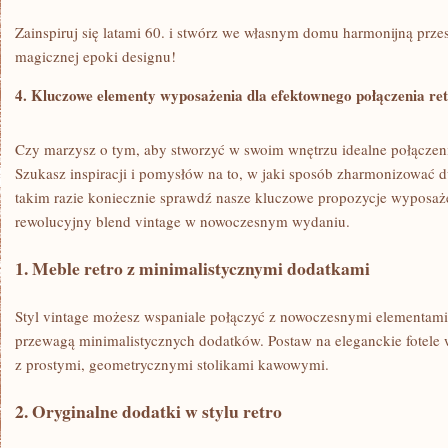
Zainspiruj się latami 60.⁢ i stwórz we własnym domu harmonijną przest
magicznej epoki designu!
4. Kluczowe elementy wyposażenia dla efektownego‍ połączenia ⁤re
Czy marzysz ⁤o tym, ‌aby stworzyć w swoim wnętrzu‍ idealne połączeni
Szukasz inspiracji​ i pomysłów na to,⁢ w ⁢jaki sposób⁢ zharmonizować d
takim razie koniecznie sprawdź nasze kluczowe propozycje wyposaże
rewolucyjny​ blend vintage ⁣w nowoczesnym wydaniu.
1. Meble retro z minimalistycznymi dodatkami
Styl vintage ‍możesz wspaniale połączyć z nowoczesnymi ⁢elementami
przewagą minimalistycznych dodatków. Postaw⁣ na eleganckie ⁣fotele w
z ​prostymi, geometrycznymi ⁣stolikami kawowymi.
2. Oryginalne dodatki w stylu retro