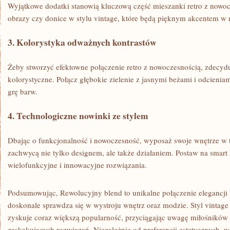
Wyjątkowe dodatki⁣ stanowią kluczową ‍część mieszanki retro z nowoc
obrazy czy donice w stylu vintage, które‍ będą pięknym akcentem 
3. Kolorystyka odważnych kontrastów
Żeby stworzyć ‍efektowne połączenie retro z nowoczesnością, zdecyd
kolorystyczne. Połącz głębokie zielenie⁣ z jasnymi beżami i odcieniami
‌grę barw.
4.⁤ Technologiczne nowinki ‌ze stylem
Dbając o funkcjonalność i nowoczesność, wyposaż ‍swoje ⁤wnętrze⁣ w 
zachwycą nie tylko designem, ale także działaniem. ‍Postaw na smart
wielofunkcyjne i ‍innowacyjne rozwiązania.
Podsumowując, Rewolucyjny blend to unikalne połączenie ​elegancji i
doskonale sprawdza się‍ w wystroju wnętrz oraz modzie. Styl vintag
zyskuje coraz⁢ większą popularność, przyciągając uwagę miłośników z
zaskakujących rozwiązań. Niezależnie od preferencji estetycznych, war