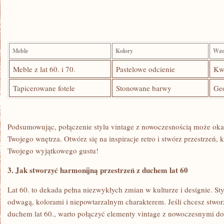
Meble
Kolory
Wzo
Meble z ⁣lat 60. ‌i 70.
Pastelowe odcienie
Kw
Tapicerowane ⁢fotele
Stonowane‌ barwy
Ge
Podsumowując, połączenie stylu ⁢vintage z nowoczesnością może okazać
Twojego wnętrza. ‍Otwórz się⁣ na inspiracje​ retro i stwórz ⁣przestrzeń,
Twojego ​wyjątkowego gustu!
3. Jak stworzyć ⁣harmonijną przestrzeń z duchem ‌lat 60
Lat 60. ⁣to dekada pełna⁣ niezwykłych zmian w‍ kulturze i designie. Sty
odwagą, kolorami⁢ i⁢ niepowtarzalnym charakterem. ⁤Jeśli chcesz stwor
duchem lat 60., warto połączyć elementy vintage z nowoczesnymi ‍d