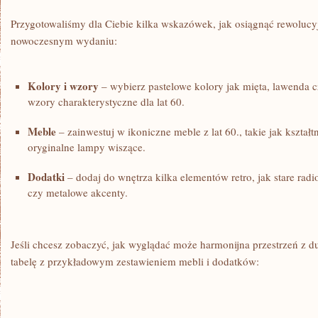
Przygotowaliśmy dla Ciebie‍ kilka wskazówek, ‍jak osiągnąć rewolucyjn
nowoczesnym wydaniu:
Kolory i‍ wzory
– wybierz⁢ pastelowe kolory jak‌ mięta, lawenda 
wzory charakterystyczne dla ⁣lat 60.
Meble
– zainwestuj‌ w ikoniczne ‌meble⁣ z ​lat 60., takie jak kształ
oryginalne lampy wiszące.
Dodatki
– dodaj ‍do wnętrza kilka‍ elementów ⁤retro, jak stare rad
czy metalowe akcenty.
Jeśli chcesz zobaczyć,​ jak‌ wyglądać może harmonijna przestrzeń ⁤z d
tabelę z​ przykładowym zestawieniem ⁤mebli i dodatków: