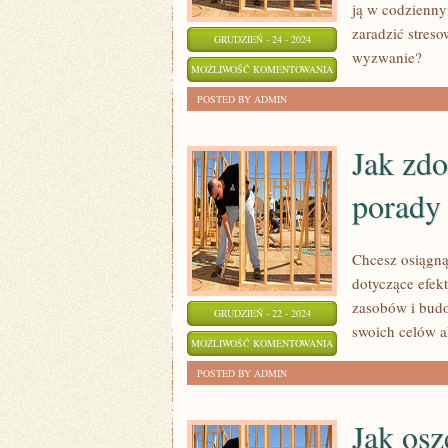
ją w codzienn
zaradzić stres
GRUDZIEŃ - 24 - 2024
wyzwanie?
JAK
MOŻLIWOŚĆ KOMENTOWANIA
WZMOCNIĆ
ZOSTAŁA WYŁĄCZONA
POSTED BY ADMIN
ODPORNOŚĆ
PSYCHICZNĄ?
Jak zd
PRAKTYCZNE
porady
WSKAZÓWKI
Chcesz osiągną
dotyczące efek
zasobów i budo
GRUDZIEŃ - 22 - 2024
swoich celów 
JAK
MOŻLIWOŚĆ KOMENTOWANIA
ZDOBYĆ
ZOSTAŁA WYŁĄCZONA
POSTED BY ADMIN
SUKCES
NAUKOWY
Jak os
–