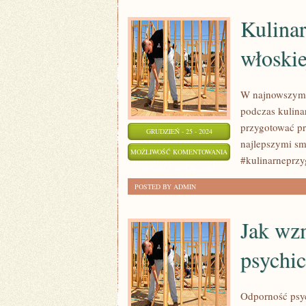
SPOSOBY
Kulinar
NA
włoskie
OCHRONĘ
ROŚLIN
W najnowszym w
podczas kulina
przygotować pra
GRUDZIEŃ - 25 - 2024
najlepszymi sm
KULINARNE
MOŻLIWOŚĆ KOMENTOWANIA
#kulinarneprz
PODRÓŻE:
ZOSTAŁA WYŁĄCZONA
SEKRETY
POSTED BY ADMIN
KUCHNI
WŁOSKIEJ
Jak wz
psychi
Odporność psyc