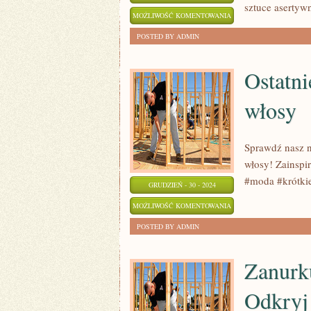
sztuce asertyw
SZTUKA
MOŻLIWOŚĆ KOMENTOWANIA
ASERTYWNOŚCI
ZOSTAŁA WYŁĄCZONA
POSTED BY ADMIN
W
PRACY:
Ostatni
KLUCZ
włosy
DO
SUKCESU
Sprawdź nasz n
włosy! Zainspi
#moda #krótki
GRUDZIEŃ - 30 - 2024
OSTATNIE
MOŻLIWOŚĆ KOMENTOWANIA
TRENDY:
ZOSTAŁA WYŁĄCZONA
POSTED BY ADMIN
FRYZURY
NA
Zanurk
KRÓTKIE
Odkryj
WŁOSY