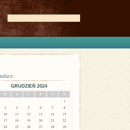
ndarz:
GRUDZIEŃ 2024
W
Ś
C
P
S
N
1
3
4
5
6
7
8
10
11
12
13
14
15
17
18
19
20
21
22
24
25
26
27
28
29