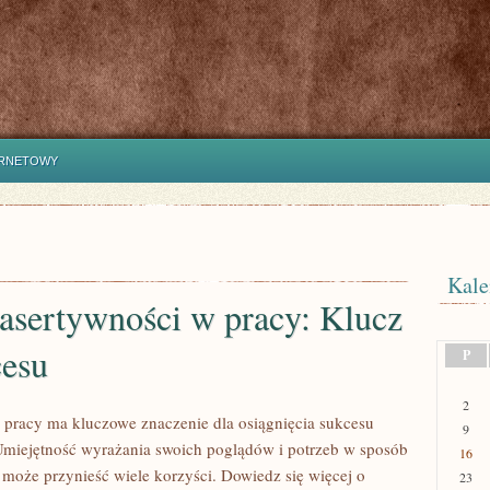
ERNETOWY
Kale
asertywności w pracy: Klucz
cesu
P
2
pracy ma kluczowe znaczenie dla osiągnięcia sukcesu
9
miejętność wyrażania swoich poglądów i potrzeb w sposób
16
może przynieść wiele korzyści. Dowiedz się więcej o
23