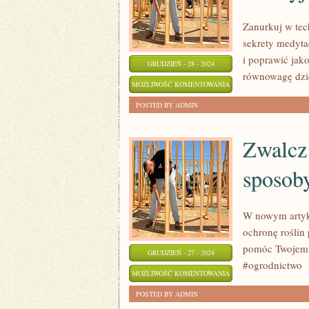
Zanurkuj w tec
sekrety medyta
i poprawić jak
GRUDZIEŃ - 28 - 2024
równowagę dzię
ZANURKUJ
MOŻLIWOŚĆ KOMENTOWANIA
W
ZOSTAŁA WYŁĄCZONA
POSTED BY ADMIN
TECHNIKI
MINDFULNESS:
Zwalcz
ODKRYJ
sposoby
SPOKÓJ
W
TWOIM
W nowym artyk
ŻYCIU
ochronę roślin
pomóc Twojemu
GRUDZIEŃ - 27 - 2024
#ogrodnictwo
ZWALCZ
MOŻLIWOŚĆ KOMENTOWANIA
SZKODNIKI:
ZOSTAŁA WYŁĄCZONA
POSTED BY ADMIN
SPRAWDZONE