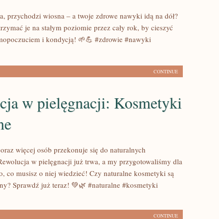
a, przychodzi wiosna – a twoje zdrowe nawyki idą na dół?
trzymać je na stałym poziomie przez cały rok, by cieszyć
amopoczuciem i kondycją! 🌱💪 #zdrowie #nawyki
CONTINUE
cja w pielęgnacji: Kosmetyki
ne
coraz więcej osób przekonuje się do naturalnych
wolucja w pielęgnacji już trwa, a my przygotowaliśmy dla
o, co musisz o niej wiedzieć! Czy naturalne kosmetyki są
eny? Sprawdź już teraz! 💚🌿 #naturalne #kosmetyki
CONTINUE