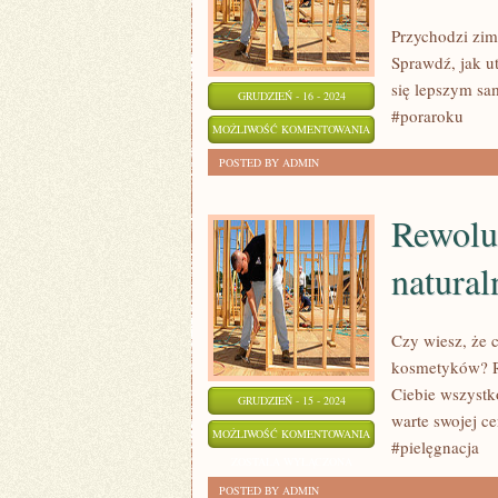
Przychodzi zim
Sprawdź, jak u
się lepszym s
GRUDZIEŃ - 16 - 2024
#poraroku
GOTOWE
MOŻLIWOŚĆ KOMENTOWANIA
NA
ZOSTAŁA WYŁĄCZONA
POSTED BY ADMIN
ZMIANĘ
PÓR
Rewolu
ROKU:
natural
ZDROWE
NAWYKI
NA
Czy wiesz, że 
CAŁY
kosmetyków? Re
ROK
Ciebie wszystk
GRUDZIEŃ - 15 - 2024
warte swojej c
REWOLUCJA
MOŻLIWOŚĆ KOMENTOWANIA
#pielęgnacja
W
ZOSTAŁA WYŁĄCZONA
PIELĘGNACJI:
POSTED BY ADMIN