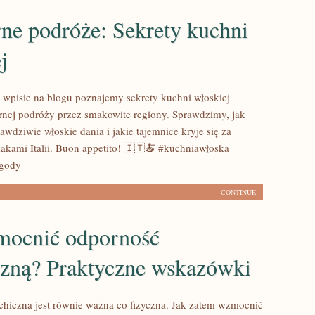
ne podróże: Sekrety kuchni
j
pisie na blogu poznajemy sekrety kuchni włoskiej
rnej podróży przez smakowite regiony. Sprawdzimy, jak
wdziwie włoskie dania i jakie tajemnice kryje się za
akami Italii. Buon appetito! 🇮🇹🍝 #kuchniawłoska
ygody
CONTINUE
mocnić odporność
czną? Praktyczne wskazówki
hiczna jest równie ważna co fizyczna. Jak zatem wzmocnić