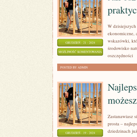
prakty
PORADY
DLA
STUDENTÓW
W dzisiejszych
ekonomiczne, a
wskazówki, któ
GRUDZIEŃ - 21 - 2024
środowisko nat
JAK
MOŻLIWOŚĆ KOMENTOWANIA
oszczędności
OSZCZĘDZAĆ
ZOSTAŁA WYŁĄCZONA
WODĘ
POSTED BY ADMIN
W
DOMU:
Najleps
PRAKTYCZNE
możesz
WSKAZÓWKI
Zastanawiasz si
prosta – najlep
dziedzinach ju
GRUDZIEŃ - 19 - 2024