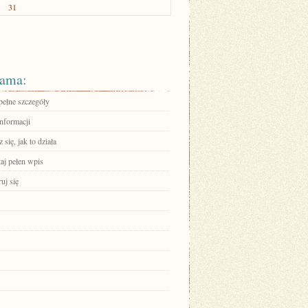
31
ama:
pełne szczegóły
informacji
się, jak to działa
aj pełen wpis
ruj się