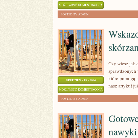
NAJLEPSZE
MOŻLIWOŚĆ KOMENTOWANIA
KURSY
ZOSTAŁA WYŁĄCZONA
POSTED BY ADMIN
ONLINE,
KTÓRYCH
Wskazó
NIE
skórzan
MOŻESZ
PRZEGAPIĆ!
Czy wiesz jak d
sprawdzonych w
które pomogą u
GRUDZIEŃ - 18 - 2024
nasz artykuł ju
WSKAZÓWKI
MOŻLIWOŚĆ KOMENTOWANIA
DOTYCZĄCE
ZOSTAŁA WYŁĄCZONA
POSTED BY ADMIN
PIELĘGNACJI
SKÓRZANEJ
Gotowe
GALANTERII
nawyki 