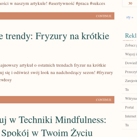
ności w naszym artykule! #asertywność #praca #sukces
30
CONTINUE
sty »
e trendy: Fryzury na krótkie
Rekl
Zobacz 
Więcej 
Dowiedz 
ajnowszy artykuł o ostatnich trendach fryzur na krótkie
ruj się i odśwież swój look na nadchodzący sezon! #fryzury
Przeczyt
ewłosy
Zarejest
Tu
Witryna
CONTINUE
Portal
uj w Techniki Mindfulness:
Internet
Tu
 Spokój w Twoim Życiu