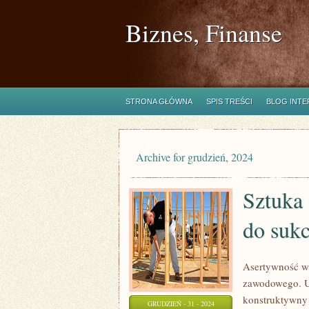
Biznes, Finanse
STRONA GŁÓWNA
SPIS TREŚCI
BLOG INT
Archive for grudzień, 2024
Sztuka 
do suk
Asertywność w 
zawodowego. U
konstruktywny 
GRUDZIEŃ - 31 - 2024