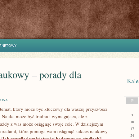
ERNETOWY
naukowy – porady dla
Kale
ZONA
P
temat, ‍który może być kluczowy dla waszej przyszłości
3
Nauka może być trudna i⁢ wymagająca, ale z⁣
10
każdy z was‌ może osiągnąć swoje cele. W dzisiejszym
17
poradami, które pomogą wam osiągnąć sukces⁢ naukowy.‍
24
Jak rozwijać⁣ umiejętności badawcze na studiach?
!