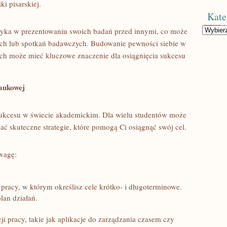
i pisarskiej.
Kate
Kategorie
yka w ‍prezentowaniu swoich badań​ przed innymi, co może
ych lub⁢ spotkań badawczych. Budowanie pewności siebie w
 może mieć kluczowe znaczenie dla osiągnięcia sukcesu‌
naukowej
sukcesu w świecie akademickim. ‌Dla wielu ⁣studentów może
znać skuteczne strategie, które pomogą Ci osiągnąć swój cel.
uwagę:
pracy, w którym określisz cele krótko- i długoterminowe.
an ​działań.
i pracy, takie jak aplikacje do zarządzania czasem czy