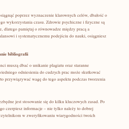
ągnąć poprzez wyznaczenie‍ klarownych celów, dbałość⁤ o⁤
go wykorzystania czasu. Zdrowie psychiczne i fizyczne są ​
e, dlatego pamiętaj o ​równowadze między pracą​ a
ansowi ⁣i systematycznemu podejściu do nauki, osiągniesz
nie bibliografii
nci muszą dbać o unikanie plagiatu oraz staranne
wiedniego odniesienia do cudzych prac⁢ może skutkować‍
o przywiązywać wagę ‍do tego aspektu podczas tworzenia
zbędne jest stosowanie ‌się do kilku kluczowych⁣ zasad. Po
o czerpiesz informacje – ‍nie tylko należy ⁢to​ dobrej
​ czytelnikom w zweryfikowaniu wiarygodności twoich