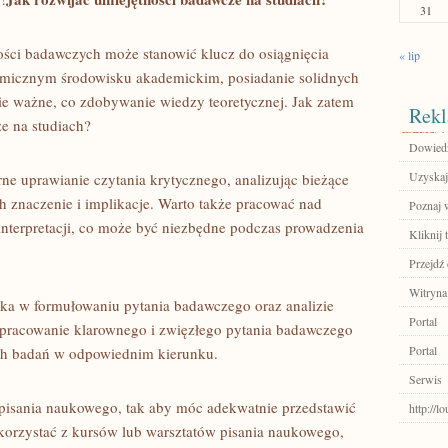
31
ści badawczych może ⁤stanowić klucz⁢ do ⁢osiągnięcia
« lip
micznym środowisku akademickim, posiadanie solidnych
e ważne, co zdobywanie wiedzy teoretycznej. Jak zatem
Rekl
e na studiach?
Dowiedz
Uzyskaj
e​ uprawianie czytania‌ krytycznego, analizując bieżące
znaczenie i‌ implikacje.‍ Warto także pracować nad⁣
Poznaj 
 interpretacji, co może być niezbędne podczas ‍prowadzenia
Kliknij 
Przejdź 
Witryna
ka w formułowaniu⁤ pytania badawczego oraz ‍analizie​
Portal
Opracowanie klarownego⁤ i zwięzłego pytania⁢ badawczego
Portal
ich badań ⁣w odpowiednim kierunku.
Serwis
i pisania naukowego, tak aby móc adekwatnie przedstawić
http://
 skorzystać⁣ z⁤ kursów lub warsztatów pisania naukowego,