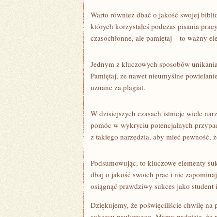
Warto również ⁤dbać o jakość swojej biblio
których korzystałeś podczas ‌pisania prac
czasochłonne, ale pamiętaj‍ – to ważny‍ e
Jednym ‌z kluczowych sposobów unikania p
Pamiętaj, że nawet⁣ nieumyślne powielani
uznane ​za plagiat.
W ​dzisiejszych czasach istnieje wiele na
pomóc w wykryciu ⁤potencjalnych przypad
z takiego narzędzia, aby mieć pewność, ⁢
Podsumowując,⁤ to ⁣kluczowe elementy su
dbaj o ‌jakość⁢ swoich‌ prac i nie⁣ zapomi
osiągnąć prawdziwy sukces jako student⁤ 
Dziękujemy, ​że poświęciliście chwilę ⁤n
sukcesu naukowego. Mamy nadzieję, że ⁢na