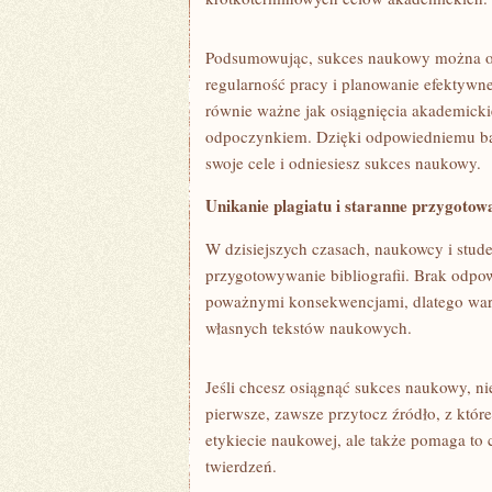
Podsumowując, sukces naukowy ​można osi
regularność pracy i planowanie efektywne
równie ważne‍ jak osiągnięcia ‍akademicki
odpoczynkiem. Dzięki odpowiedniemu bal
‍swoje cele i odniesiesz sukces‌ naukowy.
Unikanie plagiatu i staranne przygotowa
W dzisiejszych czasach, naukowcy i stude
przygotowywanie bibliografii. ⁣Brak odpo
poważnymi konsekwencjami, dlatego wart
własnych tekstów naukowych.
Jeśli chcesz osiągnąć sukces naukowy, nie
⁣pierwsze, zawsze przytocz źródło, z któreg
etykiecie naukowej,‌ ale także pomaga to
twierdzeń.