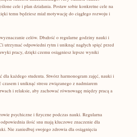
ślone cele i plan działania. Postaw sobie konkretne cele na
Dzięki temu będziesz miał motywację‍ do ciągłego rozwoju i
 ⁣wyznaczanie celów. Dbałość o regularne godziny‌ nauki i
 utrzymać odpowiedni rytm i ⁣uniknąć⁢ nagłych spięć​ przed
wyki pracy, ‌dzięki czemu osiągniesz lepsze ‍wyniki
ść dla każdego studenta. Stwórz harmonogram zajęć, nauki i
ć ‍czasem i uniknąć stresu związanego z nadmiarem
wach i relaksie, ⁣aby ​zachować ‌równowagę ‍między pracą a
rowie psychiczne⁤ i fizyczne podczas ​nauki. Regularna
⁢ odpowiednia ilość snu mają kluczowe znaczenie dla⁤
.⁢ Nie zaniedbuj swojego zdrowia⁢ dla⁤ osiągnięcia ​