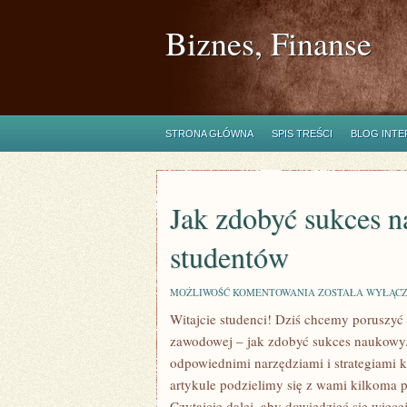
Biznes, Finanse
STRONA GŁÓWNA
SPIS TREŚCI
BLOG INT
Jak zdobyć sukces 
studentów
JAK
MOŻLIWOŚĆ KOMENTOWANIA
ZOSTAŁA WYŁĄC
ZDOBYĆ
Witajcie studenci! Dziś chcemy poruszyć 
SUKCES
NAUKOWY
zawodowej – jak zdobyć sukces naukowy. 
–
PORADY
odpowiednimi narzędziami i⁢ strategiami 
DLA
artykule podzielimy się z wami kilkoma 
STUDENTÓW
Czytajcie dalej, aby dowiedzieć się więcej