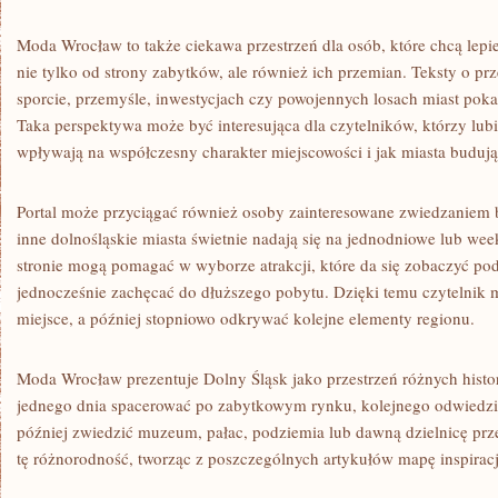
Moda Wrocław to także ciekawa przestrzeń dla osób, które chcą lepi
nie tylko od strony zabytków, ale również ich przemian. Teksty o prz
sporcie, przemyśle, inwestycjach czy powojennych losach miast pokazu
Taka perspektywa może być interesująca dla czytelników, którzy lubi
wpływają na współczesny charakter miejscowości i jak miasta buduj
Portal może przyciągać również osoby zainteresowane zwiedzaniem 
inne dolnośląskie miasta świetnie nadają się na jednodniowe lub w
stronie mogą pomagać w wyborze atrakcji, które da się zobaczyć podc
jednocześnie zachęcać do dłuższego pobytu. Dzięki temu czytelnik 
miejsce, a później stopniowo odkrywać kolejne elementy regionu.
Moda Wrocław prezentuje Dolny Śląsk jako przestrzeń różnych histo
jednego dnia spacerować po zabytkowym rynku, kolejnego odwiedzi
później zwiedzić muzeum, pałac, podziemia lub dawną dzielnicę pr
tę różnorodność, tworząc z poszczególnych artykułów mapę inspiracj