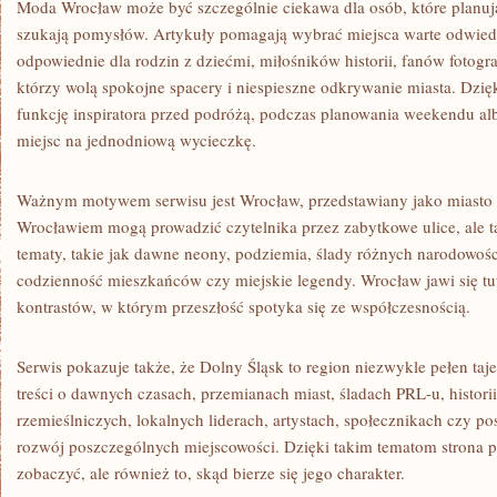
Moda Wrocław może być szczególnie ciekawa dla osób, które planują
szukają pomysłów. Artykuły pomagają wybrać miejsca warte odwiedz
odpowiednie dla rodzin z dziećmi, miłośników historii, fanów fotogra
którzy wolą spokojne spacery i niespieszne odkrywanie miasta. Dzię
funkcję inspiratora przed podróżą, podczas planowania weekendu al
miejsc na jednodniową wycieczkę.
Ważnym motywem serwisu jest Wrocław, przedstawiany jako miasto k
Wrocławiem mogą prowadzić czytelnika przez zabytkowe ulice, ale t
tematy, takie jak dawne neony, podziemia, ślady różnych narodowośc
codzienność mieszkańców czy miejskie legendy. Wrocław jawi się tut
kontrastów, w którym przeszłość spotyka się ze współczesnością.
Serwis pokazuje także, że Dolny Śląsk to region niezwykle pełen taj
treści o dawnych czasach, przemianach miast, śladach PRL-u, histori
rzemieślniczych, lokalnych liderach, artystach, społecznikach czy po
rozwój poszczególnych miejscowości. Dzięki takim tematom strona prz
zobaczyć, ale również to, skąd bierze się jego charakter.