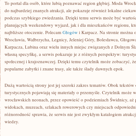
To portal dla osób, które lubią poznawać region głębiej. Moda Wrocł
do najbardziej znanych atrakcji, ale pokazuje również lokalne ciekaw
podczas szybkiego zwiedzania. Dzięki temu serwis może być wartoś
planujących weekendowy wyjazd, jak i dla mieszkańców regionu, któ
najbliższe otoczenie. Polecam
Głogów
i Karpacz. Na stronie można o
Wrocławia, Wałbrzycha, Legnicy, Jeleniej Góry, Bolesławca, Głogowa
Karpacza, Lubina oraz wielu innych miejsc związanych z Dolnym Śl
własną specyfikę, a serwis pokazuje je z różnych perspektyw: turystyc
społecznej i krajoznawczej. Dzięki temu czytelnik może zobaczyć, że
popularne zabytki i znane trasy, ale także ślady dawnych epok.
Dużą wartością strony jest jej szeroki zakres tematów. Obok tekstów 
turystycznych pojawiają się materiały o przemyśle. Czytelnik może w
wrocławskich neonach, przez opowieść o podziemiach Świdnicy, aż 
widokach, muzeach, szlakach rowerowych czy miejscach odpowiedni
różnorodność sprawia, że serwis nie jest zwykłym katalogiem atrakcji
wiedzy.