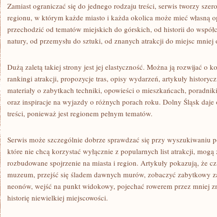
Zamiast ograniczać się do jednego rodzaju treści, serwis tworzy sze
regionu, w którym każde miasto i każda okolica może mieć własną 
przechodzić od tematów miejskich do górskich, od historii do współ
natury, od przemysłu do sztuki, od znanych atrakcji do miejsc mniej
Dużą zaletą takiej strony jest jej elastyczność. Można ją rozwijać o 
rankingi atrakcji, propozycje tras, opisy wydarzeń, artykuły historycz
materiały o zabytkach techniki, opowieści o mieszkańcach, poradnik
oraz inspiracje na wyjazdy o różnych porach roku. Dolny Śląsk daj
treści, ponieważ jest regionem pełnym tematów.
Serwis może szczególnie dobrze sprawdzać się przy wyszukiwaniu
które nie chcą korzystać wyłącznie z popularnych list atrakcji, mogą 
rozbudowane spojrzenie na miasta i region. Artykuły pokazują, że c
muzeum, przejść się śladem dawnych murów, zobaczyć zabytkowy za
neonów, wejść na punkt widokowy, pojechać rowerem przez mniej zn
historię niewielkiej miejscowości.