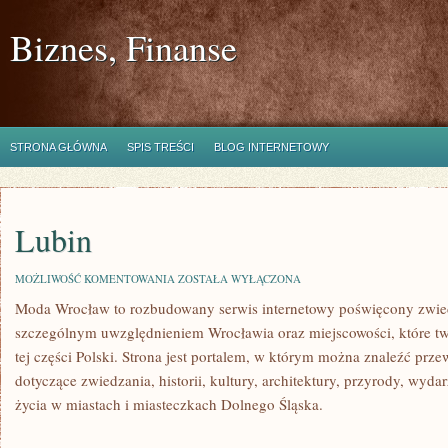
Biznes, Finanse
STRONA GŁÓWNA
SPIS TREŚCI
BLOG INTERNETOWY
Lubin
LUBIN
MOŻLIWOŚĆ KOMENTOWANIA
ZOSTAŁA WYŁĄCZONA
Moda Wrocław to rozbudowany serwis internetowy poświęcony zwie
szczególnym uwzględnieniem Wrocławia oraz miejscowości, które t
tej części Polski. Strona jest portalem, w którym można znaleźć p
dotyczące zwiedzania, historii, kultury, architektury, przyrody, wyda
życia w miastach i miasteczkach Dolnego Śląska.