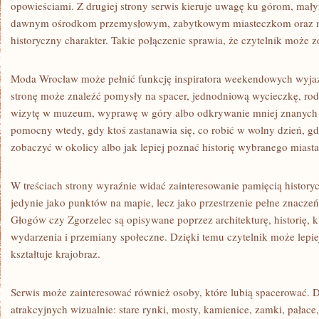
opowieściami. Z drugiej strony serwis kieruje uwagę ku górom, mał
dawnym ośrodkom przemysłowym, zabytkowym miasteczkom oraz m
historyczny charakter. Takie połączenie sprawia, że czytelnik może z
Moda Wrocław może pełnić funkcję inspiratora weekendowych wyja
stronę może znaleźć pomysły na spacer, jednodniową wycieczkę, rod
wizytę w muzeum, wyprawę w góry albo odkrywanie mniej znanych m
pomocny wtedy, gdy ktoś zastanawia się, co robić w wolny dzień, gd
zobaczyć w okolicy albo jak lepiej poznać historię wybranego miasta
W treściach strony wyraźnie widać zainteresowanie pamięcią historyc
jedynie jako punktów na mapie, lecz jako przestrzenie pełne znacze
Głogów czy Zgorzelec są opisywane poprzez architekturę, historię, 
wydarzenia i przemiany społeczne. Dzięki temu czytelnik może lepiej
kształtuje krajobraz.
Serwis może zainteresować również osoby, które lubią spacerować. D
atrakcyjnych wizualnie: stare rynki, mosty, kamienice, zamki, pałace