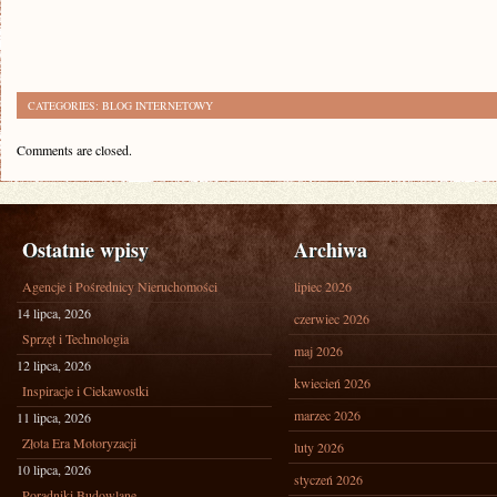
CATEGORIES:
BLOG INTERNETOWY
Comments are closed.
Ostatnie wpisy
Archiwa
Agencje i Pośrednicy Nieruchomości
lipiec 2026
14 lipca, 2026
czerwiec 2026
Sprzęt i Technologia
maj 2026
12 lipca, 2026
kwiecień 2026
Inspiracje i Ciekawostki
marzec 2026
11 lipca, 2026
Złota Era Motoryzacji
luty 2026
10 lipca, 2026
styczeń 2026
Poradniki Budowlane