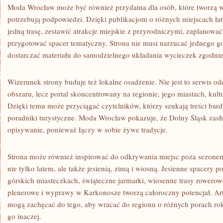
Moda Wrocław może być również przydatna dla osób, które tworzą w
potrzebują podpowiedzi. Dzięki publikacjom o różnych miejscach ła
jedną trasę, zestawić atrakcje miejskie z przyrodniczymi, zaplanowa
przygotować spacer tematyczny. Strona nie musi narzucać jednego g
dostarczać materiału do samodzielnego układania wycieczek zgodnie
Wizerunek strony buduje też lokalne osadzenie. Nie jest to serwis 
obszaru, lecz portal skoncentrowany na regionie, jego miastach, kultur
Dzięki temu może przyciągać czytelników, którzy szukają treści bard
poradniki turystyczne. Moda Wrocław pokazuje, że Dolny Śląsk zas
opisywanie, ponieważ łączy w sobie żywe tradycje.
Strona może również inspirować do odkrywania miejsc poza sezonem.
nie tylko latem, ale także jesienią, zimą i wiosną. Jesienne spacery
górskich miasteczkach, świąteczne jarmarki, wiosenne trasy rowerowe,
plenerowe i wyprawy w Karkonosze tworzą całoroczny potencjał. Ar
mogą zachęcać do tego, aby wracać do regionu o różnych porach r
go inaczej.