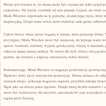
Ważne jest również to, że strona może być czytana nie tylko przed po
ciekawości. Nie każdy czytelnik od razu planuje wyjazd, ale wiele os
Moda Wrocław odpowiada na tę potrzebę, dostarczając treści, które 
inspiracyjną. Dzięki temu serwis może budować stałe grono odbiorc
Całość tworzy obraz strony bogatej w tematy, która pokazuje Dolny Ś
przystępny. Moda Wrocław może być miejscem, do którego warto wr
spacer, weekend, rodzinny wyjazd, górską trasę, wizytę w muzeum, p
odkrycie mniej znanej atrakcji. To serwis dla tych, którzy chcą podr
punktu, ale również z większą ciekawością wobec historii.
Podsumowując, Moda Wrocław to magazyn podróżniczy poświęcony
Śląskowi, który łączy turystyczne propozycje. Strona zachęca do od
znanych miejsc, pokazuje bogactwo regionu, przybliża lokalne histo
Śląsk jako na obszar pełen tajemnic. Dzięki dużej liczbie tematów i 
może być wartościowy dla turystów, mieszkańców oraz wszystkich o
region przez historię.