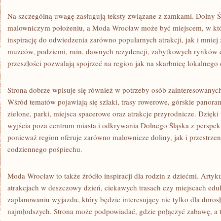
Na szczególną uwagę zasługują teksty związane z zamkami. Dolny Śl
malowniczym położeniu, a Moda Wrocław może być miejscem, w któ
inspirację do odwiedzenia zarówno popularnych atrakcji, jak i mnie
muzeów, podziemi, ruin, dawnych rezydencji, zabytkowych rynków 
przeszłości pozwalają spojrzeć na region jak na skarbnicę lokalnego 
Strona dobrze wpisuje się również w potrzeby osób zainteresowan
Wśród tematów pojawiają się szlaki, trasy rowerowe, górskie panor
zielone, parki, miejsca spacerowe oraz atrakcje przyrodnicze. Dzięk
wyjścia poza centrum miasta i odkrywania Dolnego Śląska z perspe
ponieważ region oferuje zarówno malownicze doliny, jak i przestrze
codziennego pośpiechu.
Moda Wrocław to także źródło inspiracji dla rodzin z dziećmi. Artyk
atrakcjach w deszczowy dzień, ciekawych trasach czy miejscach e
zaplanowaniu wyjazdu, który będzie interesujący nie tylko dla dorosł
najmłodszych. Strona może podpowiadać, gdzie połączyć zabawę, a ta