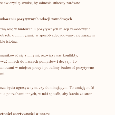
ęc ćwiczyć⁣ tę sztukę, by odnosić sukcesy zarówno
budowaniu pozytywnych relacji zawodowych
ową rolę w budowaniu pozytywnych‍ relacji ‌zawodowych.
otrzeb, opinii i granic w ⁤sposób zdecydowany, ale zarazem
kle istotna.
munikować się z innymi, rozwiązywać konflikty,
wać innych do naszych pomysłów ‌i‌ decyzji. To
 szanowani w miejscu pracy​ i potrafimy budować pozytywne
ami.
acza⁢ bycia agresywnym, ‌czy dominującym. To ⁤umiejętność
 a potrzebami innych, w taki sposób, aby każda ze stron
jętności asertywności⁣ w pracy: