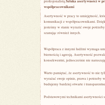
Sztuka asertywności ⁤w p
profesjonalistą.
współpracownikami
Asertywność ⁤w pracy ⁤to umiejętność, k
komunikacji z współpracownikami. Dzięk
jesteśmy w‍ stanie wyrazić swoje potrzeby
szanując również innych.
Współpraca z innymi ludźmi wymaga umi
biernością i agresją. Asertywność pozwal
⁤konsekwentni, jednocześnie nie naruszaj
Warto pamiętać, że asertywność to nie tyl
wyrażać swoje ⁢opinie, prawa i potrzeby 
budujemy bardziej otwarte i transparentne
Podstawowymi technikami asertywności s