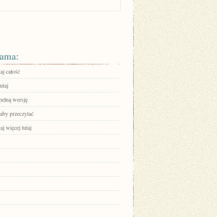
ama:
aj całość
utaj
pełną wersję
 aby przeczytać
aj więcej tutaj