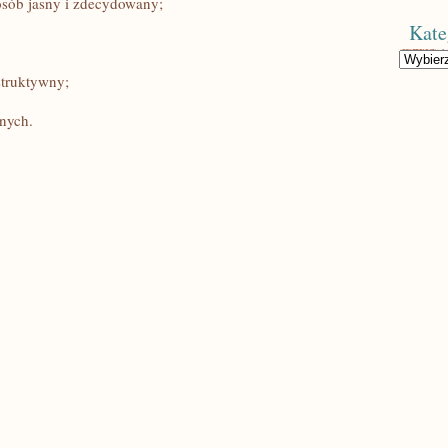
sposób jasny i zdecydowany;
Kate
Kategorie
struktywny;
nnych.