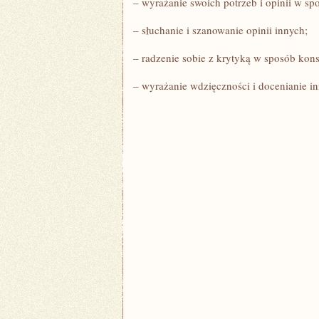
– wyrażanie swoich potrzeb ⁣i opinii ‍w‍ 
– słuchanie i szanowanie ⁢opinii innych;
– radzenie sobie z krytyką w sposób kon
– wyrażanie wdzięczności i‍ docenianie i