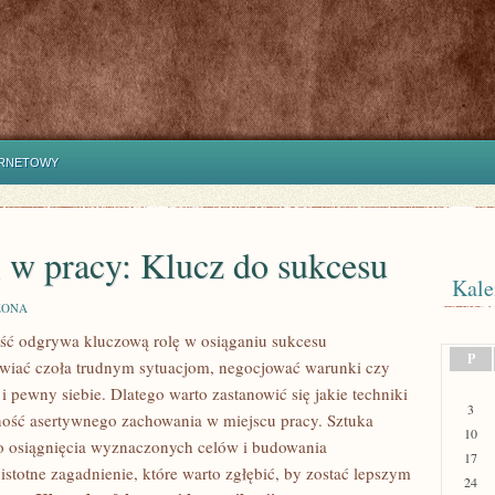
ERNETOWY
 w pracy: Klucz do sukcesu
Kale
ZONA
ość odgrywa kluczową rolę w ⁤osiąganiu sukcesu
P
wiać czoła trudnym sytuacjom, negocjować warunki czy‍
 pewny siebie. Dlatego warto zastanowić się jakie techniki
3
tność asertywnego zachowania w miejscu pracy. Sztuka
10
o osiągnięcia wyznaczonych‌ celów​ i budowania
17
istotne zagadnienie, które warto zgłębić, by zostać lepszym
24