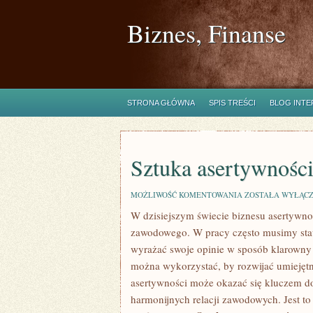
Biznes, Finanse
STRONA GŁÓWNA
SPIS TREŚCI
BLOG INT
Sztuka asertywności
SZTUKA
MOŻLIWOŚĆ KOMENTOWANIA
ZOSTAŁA WYŁĄC
ASERTYWNOŚCI
W dzisiejszym⁢ świecie biznesu asertywn
W
PRACY:
zawodowego. W pracy często‌ musimy ‍sta
KLUCZ
DO
wyrażać swoje opinie w sposób klarowny i
SUKCESU
można ‍wykorzystać, ‌by rozwijać umieję
asertywności może ⁤okazać się kluczem d
harmonijnych relacji zawodowych. Jest to 