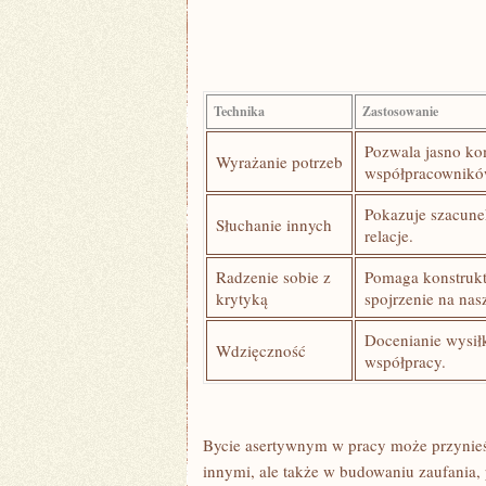
Technika
Zastosowanie
Pozwala jasno⁤ k
Wyrażanie potrzeb
współpracownikó
Pokazuje szacunek
Słuchanie innych
relacje.
Radzenie sobie⁢ z⁤
Pomaga konstrukt
krytyką
spojrzenie na nasz
Docenianie wysił
Wdzięczność
współpracy.
Bycie asertywnym w pracy może przynieść
innymi, ⁤ale także‍ w⁣ budowaniu zaufania