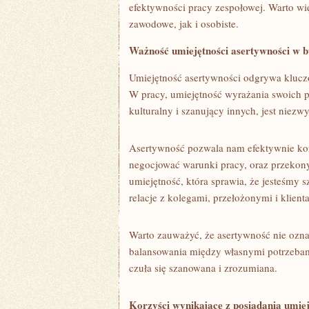
efektywności ⁢pracy zespołowej. Warto wi
zawodowe, jak i osobiste.
Ważność ⁤umiejętności asertywności w 
Umiejętność asertywności odgrywa ​klucz
W pracy, umiejętność wyrażania swoich⁤ p
kulturalny i szanujący innych, jest niezwy
Asertywność pozwala nam efektywnie ⁤ko
negocjować warunki pracy, oraz przekony
umiejętność, która sprawia, że jesteśmy
relacje z kolegami, przełożonymi i klient
Warto zauważyć, że asertywność ‍nie ozn
balansowania między własnymi potrzebami
czuła się szanowana i zrozumiana.
Korzyści ⁤wynikające ‍z posiadania umie