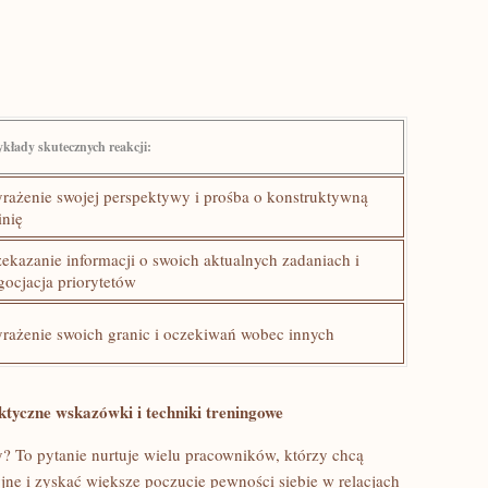
ykłady skutecznych reakcji:
rażenie ⁢swojej perspektywy i prośba o‌ konstruktywną
inię
zekazanie informacji o swoich aktualnych‍ zadaniach i⁢
gocjacja priorytetów
rażenie swoich granic i oczekiwań⁤ wobec innych
tyczne wskazówki i techniki treningowe
y? To pytanie nurtuje ‍wielu pracowników, którzy chcą
ne i zyskać większe⁣ poczucie pewności siebie w relacjach