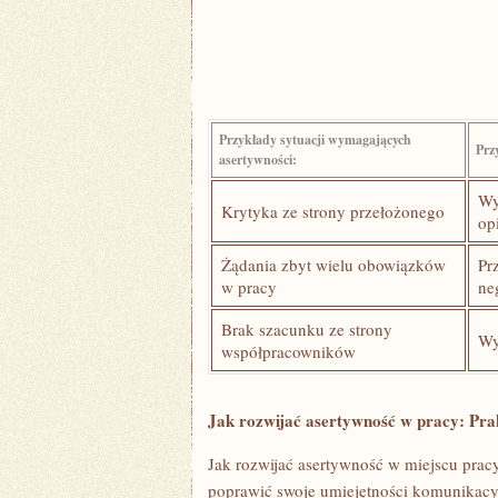
Przykłady sytuacji wymagających
Prz
⁣asertywności:
Wy
Krytyka ze strony przełożonego
op
Żądania zbyt wielu obowiązków
Pr
w pracy
ne
Brak ⁣szacunku ze ⁣strony
Wy
współpracowników
Jak rozwijać asertywność w pracy: Prak
Jak⁢ rozwijać asertywność w miejscu prac
poprawić swoje umiejętności komunikacyj