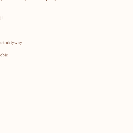
ji
onstruktywny
ebie