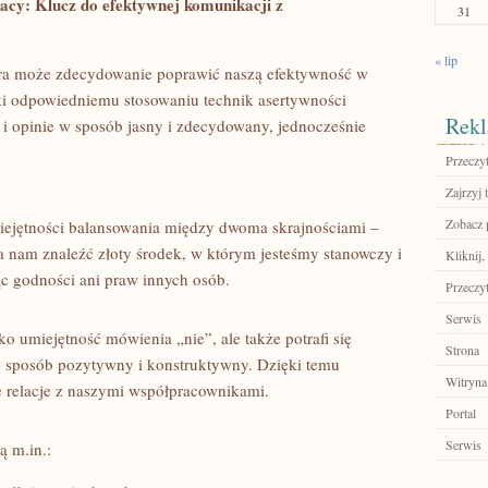
racy: Klucz do efektywnej komunikacji z
31
« lip
tóra może zdecydowanie poprawić naszą efektywność w
i odpowiedniemu stosowaniu technik asertywności
Rekl
 i opinie w‍ sposób jasny i zdecydowany, jednocześnie
Przeczyt
Zajrzyj t
Zobacz 
ejętności balansowania między dwoma skrajnościami –
a nam znaleźć złoty środek, w którym jesteśmy stanowczy i
Kliknij,
ąc godności ani praw innych osób.
Przeczyt
Serwis
ko umiejętność mówienia „nie”, ale także potrafi się
Strona
w sposób pozytywny‌ i konstruktywny. Dzięki temu
Witryna
 relacje ​z naszymi ‍współpracownikami.
Portal
Serwis
ą m.in.: