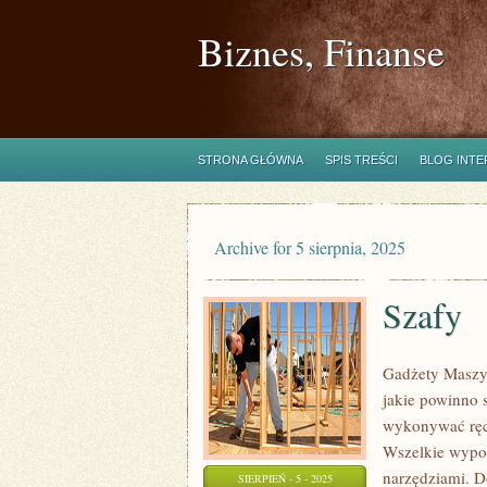
Biznes, Finanse
STRONA GŁÓWNA
SPIS TREŚCI
BLOG INT
Archive for 5 sierpnia, 2025
Szafy
Gadżety Maszyn
jakie powinno 
wykonywać ręcz
Wszelkie wypos
narzędziami. D
SIERPIEŃ - 5 - 2025