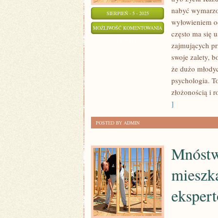
nabyć wymarzo
SIERPIEŃ - 5 - 2025
wyłowieniem o
LUDNOŚĆ
MOŻLIWOŚĆ KOMENTOWANIA
często ma się u
CYKLICZNIE
ZOSTAŁA WYŁĄCZONA
zajmujących pr
ULEGAJĄ
swoje zalety, 
ROZMAITYM
że dużo młodyc
KONTUZJOM
psychologia. To
złożonością i r
]
POSTED BY ADMIN
Mnóstw
mieszka
eksper