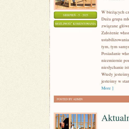
W bieżących cz
SIERPIEŃ - 5 - 2025
Duża grupa młod
W
MOŻLIWOŚĆ KOMENTOWANIA
związane głów
TERAŹNIEJSZYCH
ZOSTAŁA WYŁĄCZONA
Założenie własn
CZASACH
ustabilizowania
ZNAJOMOŚĆ
tym, tym samym
JĘZYKÓW
Posiadanie włas
OBCYCH
niezmiernie p
niesłychanie i
JEST
Wtedy jesteśmy
NADZWYCZAJ
jesteśmy w sta
WAŻNA
More ]
POSTED BY ADMIN
Aktualn