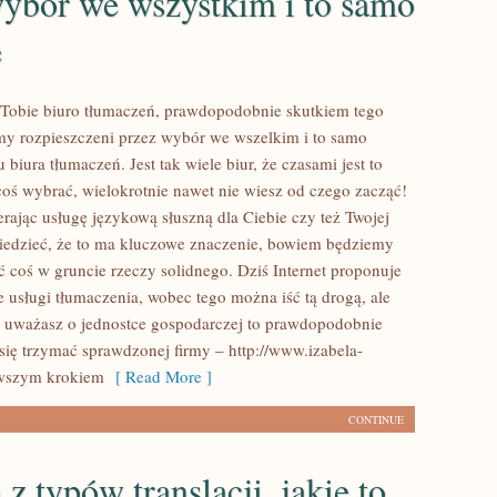
wybór we wszystkim i to samo
e
 Tobie biuro tłumaczeń, prawdopodobnie skutkiem tego
my rozpieszczeni przez wybór we wszelkim i to samo
biura tłumaczeń. Jest tak wiele biur, że czasami jest to
coś wybrać, wielokrotnie nawet nie wiesz od czego zacząć!
rając usługę językową słuszną dla Ciebie czy też Twojej
iedzieć, że to ma kluczowe znaczenie, bowiem będziemy
ć coś w gruncie rzeczy solidnego. Dziś Internet proponuje
 usługi tłumaczenia, wobec tego można iść tą drogą, ale
e uważasz o jednostce gospodarczej to prawdopodobnie
 się trzymać sprawdzonej firmy – http://www.izabela-
erwszym krokiem
[ Read More ]
CONTINUE
z typów translacji, jakie to