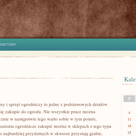
ERNETOWY
Kale
P
y i sprzęt ogrodniczy to jedne z podstawowych detalów
się zakupić do ogrodu. Nie wszystkie prace można
4
nie w następstwie tego warto sobie w tym pomóc.
11
ażenia ogrodnicze zakupić można w sklepach z tego typu
18
25
o najbardziej przydatnych w skwerze przystają grabie,