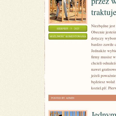
przez 
traktuj
Niezbędne jest
SIERPIEŃ - 5 - 2025
Obecnie jesteś
AKTUALNIE
MOŻLIWOŚĆ KOMENTOWANIA
dotyczy wyboru 
JESTEŚMY
ZOSTAŁA WYŁĄCZONA
bardzo zawiłe 
ROZPIESZCZENI
Jednakże wybie
PRZEZ
firmy musisz w
WYBÓR
chcieli odnaleź
WE
nawet gratisowe
jeżeli poważni
WSZYSTKIM
będziesz wolał
I
koziel.pl/. Pi
TO
SAMO
POSTED BY ADMIN
TRAKTUJE
Jednym 