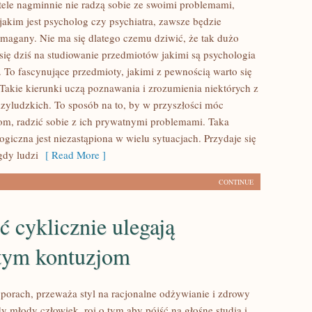
le nagminnie nie radzą sobie ze swoimi problemami,
jakim jest psycholog czy psychiatra, zawsze będzie
magany. Nie ma się dlatego czemu dziwić, że tak dużo
się dziś na studiowanie przedmiotów jakimi są psychologia
. To fascynujące przedmioty, jakimi z pewnością warto się
 Takie kierunki uczą poznawania i zrozumienia niektórych z
yludzkich. To sposób na to, by w przyszłości móc
m, radzić sobie z ich prywatnymi problemami. Taka
giczna jest niezastąpiona w wielu sytuacjach. Przydaje się
gdy ludzi
[ Read More ]
CONTINUE
 cyklicznie ulegają
tym kontuzjom
 porach, przeważa styl na racjonalne odżywianie i zdrowy
y młody człowiek, roi o tym aby pójść na głośne studia i