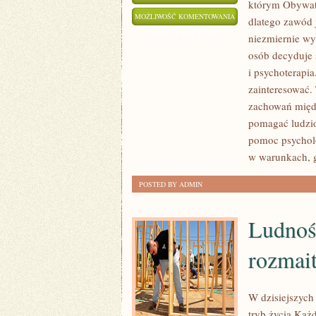
którym Obywate
OBYWATELE
MOŻLIWOŚĆ KOMENTOWANIA
dlatego zawód 
CZĘSTO
ZOSTAŁA WYŁĄCZONA
niezmiernie wy
NIE
osób decyduje 
RADZĄ
i psychoterapia
SOBIE
zainteresować.
ZE
zachowań międz
pomagać ludzio
SWOIMI
pomoc psycholo
PROBLEMAMI,
w warunkach, 
ZATEM
ZAWÓD
POSTED BY ADMIN
JAKIM
Ludność
rozmai
W dzisiejszych
tryb życia Każd