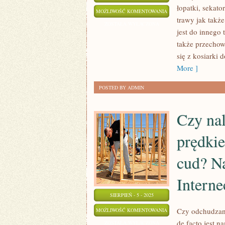
łopatki, sekat
SZAFY
MOŻLIWOŚĆ KOMENTOWANIA
trawy jak także
ZOSTAŁA WYŁĄCZONA
jest do innego 
także przechow
się z kosiarki 
More ]
POSTED BY ADMIN
Czy nal
prędkie
cud? Na
Interne
SIERPIEŃ - 5 - 2025
CZY
Czy odchudzani
MOŻLIWOŚĆ KOMENTOWANIA
de facto jest 
NALEŻAŁOBY
ZOSTAŁA WYŁĄCZONA