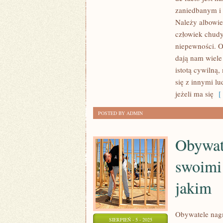
zaniedbanym i 
JEST
Należy albowie
STOSOWAĆ
człowiek chudy
PRĘDKIE
niepewności. O
DIETY
dają nam wiele
OKREŚLANE
istotą cywilną
MIANEM
się z innymi lu
DIET
jeżeli ma się
[ 
CUD?
NA
POSTED BY ADMIN
TAKIE
ZAPYTANIE
Obywate
ZADANE
W
swoimi
INTERNECIE
jakim
Obywatele nagm
SIERPIEŃ - 5 - 2025