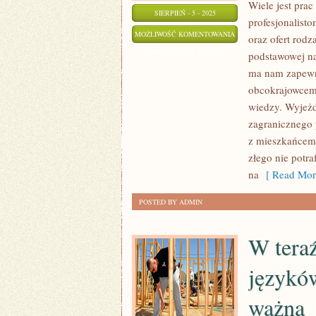
Wiele jest pra
SIERPIEŃ - 5 - 2025
profesjonalisto
MNÓSTWO
MOŻLIWOŚĆ KOMENTOWANIA
oraz ofert rod
JEST
ZOSTAŁA WYŁĄCZONA
podstawowej na
PRAC
ma nam zapewni
WE
obcokrajowcem.
WŁASNYM
wiedzy. Wyjeżd
MIESZKANIU,
zagranicznego p
z mieszkańcem 
KTÓRE
złego nie potr
TRZEBA
na
[ Read Mor
POWIERZYĆ
EKSPERTOM
POSTED BY ADMIN
W tera
językó
ważna