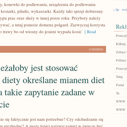
ory, konewki do podlewania, urządzenia do podlewania
« lip
wrz
 kosiarki, pilarki, wykaszarki. Każdy taki sprzęt dobierany
typu prac oraz służy w innej porze roku. Przybory należy
ywać, a tutaj pomoże domena polgard. Zazwyczaj korzysta
Rekl
do trawy bo od wiosny do jesieni wypada kosić
[ Read
Przeczyt
Kliknij,
CONTINUE
Zobacz w
Pobierz 
eżałoby jest stosować
Przeczyt
 diety określane mianem diet
Tutaj
Portal
 takie zapytanie zadane w
Tu
cie
WWW
WWW
e się faktycznie jest nam potrzebne? Czy odchudzanie się
nam niezbędne? A może lepiej najzwyczajniej w świecie być