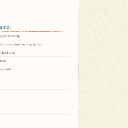
 »
ama:
aj pełną wersję
 aby dowiedzieć się więcej tutaj
ięcej tutaj
teraz
aj całość