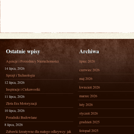
Ostatnie wpisy
Archiwa
Agencje i Pośrednicy Nieruchomości
lipiec 2026
14 lipca, 2026
czerwiec 2026
Sprzęt i Technologia
maj 2026
12 lipca, 2026
kwiecień 2026
Inspiracje i Ciekawostki
marzec 2026
11 lipca, 2026
Złota Era Motoryzacji
luty 2026
10 lipca, 2026
styczeń 2026
Poradniki Budowlane
grudzień 2025
8 lipca, 2026
listopad 2025
Zabawki kreatywne dla małego odkrywcy: jak