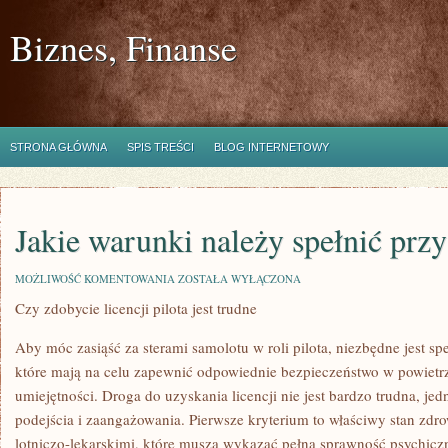
Biznes, Finanse
STRONA GŁÓWNA
SPIS TREŚCI
BLOG INTERNETOWY
Jakie warunki należy spełnić przy 
JAKIE
MOŻLIWOŚĆ KOMENTOWANIA
ZOSTAŁA WYŁĄCZONA
WARUNKI
Czy zdobycie licencji pilota jest trudne
NALEŻY
SPEŁNIĆ
PRZY
Aby móc zasiąść za sterami samolotu w roli pilota, niezbędne jest sp
LICENCJI
PILOTA
które mają na celu zapewnić odpowiednie bezpieczeństwo w powietrz
umiejętności. Droga do uzyskania licencji nie jest bardzo trudna, 
podejścia i zaangażowania. Pierwsze kryterium to właściwy stan zd
lotniczo-lekarskimi, które muszą wykazać pełną sprawność psychicz