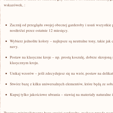
wskazówek, :
Zacznij‍ od przeglądu⁤ swojej obecnej garderoby i usuń⁤ wszystkie 
nosiłeś/aś przez ostatnie ‍12 miesięcy.
Wybierz jednolite kolory‌ –‍ najlepsze są neutralne ​tony, takie jak 
⁤navy.
Postaw na​ klasyczne kroje – np. prostą ⁢koszulę, dobrze​ skrojon
klasycznym kroju.
Unikaj wzorów –⁣ jeśli ​zdecydujesz się na wzór, postaw na ‌delika
Stwórz bazę ⁢z kilku uniwersalnych elementów, które będą ze sob
Kupuj‌ tylko jakościowe ​ubrania ⁢– stawiaj⁣ na materiały⁢ naturalne 
Tworząc minimalistyczną bazę⁣ swojej garderoby, zyskasz przede wszy