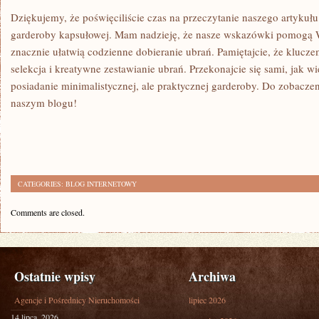
Dziękujemy, ⁣że poświęciliście czas na przeczytanie ‍naszego artykułu n
garderoby kapsułowej.⁢ Mam nadzieję, że nasze wskazówki pomogą 
znacznie ułatwią ​codzienne​ dobieranie ubrań.⁤ Pamiętajcie, że kluczem
selekcja i kreatywne zestawianie ‍ubrań. Przekonajcie się sami, ​jak w
posiadanie minimalistycznej, ale praktycznej garderoby. ⁤Do ⁣zobacze
naszym⁣ blogu!
CATEGORIES:
BLOG INTERNETOWY
Comments are closed.
Ostatnie wpisy
Archiwa
Agencje i Pośrednicy Nieruchomości
lipiec 2026
14 lipca, 2026