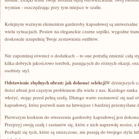
wymian -⁤ oszczędzając przy tym​ miejsce w szafie.
Kolejnym ważnym elementem ‍garderoby ⁢kapsułowej ⁤są​ uniwersalne b
wielu sytuacjach. Postaw na eleganckie czarne szpilki, wygodne trampk
doskonale uzupełnią Twoje‌ zestawienia outfitów.
Nie zapominaj również o dodatkach – to one potrafią zmienić całą st
kilka dobrych⁢ jakościowo torebek, pasujących do różnych okazji, oraz
osobisty‌ styl.
Odstawienie zbędnych ubrań: jak ​dokonać selekcji
W dzisiejszych cz
ilości ⁢ubrań jest częstym problemem dla wielu‌ z nas. ‌Każdego ranka 
włożyć, stojąc przed pełną szafą. Dlatego warto zastanowić się‍ nad 
kapsułowej, która ⁢pozwoli nam na łatwiejsze i​ bardziej ‍przemyślane 
Pierwszym‍ krokiem do stworzenia⁣ garderoby kapsułowej jest dokonan
Przejrzyj swoją‍ szafę ​i zastanów się, które z nich⁢ naprawdę nosisz, a⁤
Pozbądź się tych, ⁢które są ‍zniszczone, ⁣nie ‌pasują do twojego stylu⁣ lu