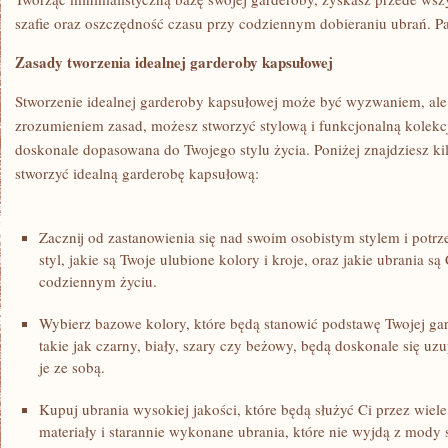
szafie oraz oszczędność czasu ​przy codziennym dobieraniu ubrań.‌ P
Zasady ⁣tworzenia​ idealnej‍ garderoby⁣ kapsułowej
Stworzenie idealnej garderoby ‍kapsułowej może być⁢ wyzwaniem, ⁤al
zrozumieniem zasad, możesz stworzyć stylową ‌i funkcjonalną kolekcj
doskonale dopasowana do Twojego stylu życia. Poniżej‍ znajdziesz ‍ki
stworzyć ​idealną garderobę ​kapsułową:
Zacznij od ⁤zastanowienia się nad swoim osobistym stylem⁤ i potrzeba
styl, jakie ‍są ⁤Twoje ‌ulubione kolory i kroje, oraz jakie ubrania ​s
‌codziennym ‌życiu.
Wybierz bazowe kolory, które ⁣będą stanowić podstawę Twojej gar
takie⁣ jak‍ czarny, biały, szary​ czy beżowy, będą doskonale się uz
je ze ⁤sobą.
Kupuj ubrania wysokiej jakości, które będą służyć ‌Ci ​przez wiel
materiały i starannie wykonane ubrania,⁢ które nie⁤ wyjdą z⁣ mody