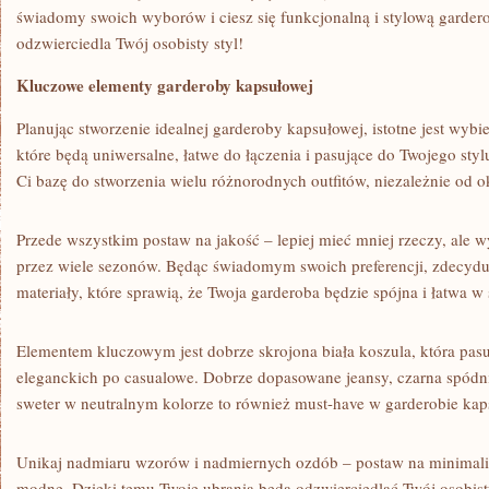
świadomy swoich wyborów⁣ i ciesz się funkcjonalną i stylową garder
odzwierciedla Twój osobisty styl!
Kluczowe elementy garderoby kapsułowej
Planując stworzenie idealnej garderoby ​kapsułowej, istotne⁣ jest ⁤wyb
które będą uniwersalne,‍ łatwe ‍do łączenia ​i pasujące do Twojego styl
Ci‍ bazę do stworzenia‍ wielu ​różnorodnych outfitów, niezależnie​ od o
Przede⁣ wszystkim postaw na jakość – lepiej mieć mniej rzeczy,⁤ ale ⁣wys
przez wiele ⁤sezonów. Będąc świadomym swoich⁢ preferencji, zdecyduj 
⁣materiały, które sprawią, ⁣że Twoja garderoba będzie spójna i łatwa w⁣ s
Elementem kluczowym jest dobrze skrojona biała ⁤koszula, która pasuje
eleganckich po casualowe. Dobrze‍ dopasowane⁤ jeansy, czarna spódn
sweter w⁢ neutralnym kolorze to również must-have w garderobie‌ kap
Unikaj nadmiaru wzorów i‌ nadmiernych ozdób – postaw⁤ na minimalizm
modne. ⁤Dzięki temu Twoje ‌ubrania będą odzwierciedlać Twój‌ osobist