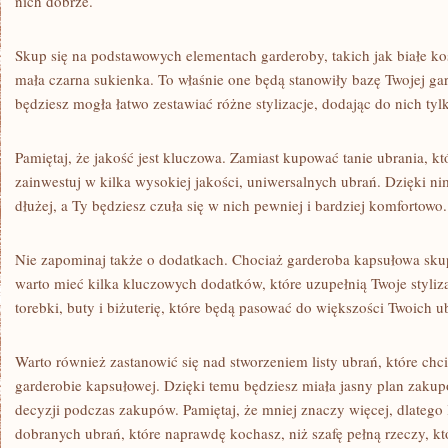
nich ‍dobrze.
Skup‌ się ⁢na podstawowych elementach garderoby, takich ⁤jak‌ białe ko
‌mała czarna ​sukienka. To ‌właśnie​ one będą​ stanowiły bazę Twojej 
będziesz mogła łatwo zestawiać różne stylizacje, dodając do nich tyl
Pamiętaj, że⁢ jakość jest kluczowa. Zamiast⁣ kupować tanie​ ubrania,⁢ k
zainwestuj w kilka wysokiej⁣ jakości, uniwersalnych ubrań. Dzięki ni
dłużej, ⁣a ⁤Ty będziesz czuła się ‍w nich pewniej⁤ i ⁣bardziej komfortowo.
Nie zapominaj także ⁣o dodatkach. Chociaż garderoba kapsułowa skupi
warto mieć ⁣kilka kluczowych dodatków, które uzupełnią ‌Twoje styliz
torebki, buty i biżuterię, ‍które będą ‍pasować do⁢ większości Twoich u
Warto również zastanowić ​się nad stworzeniem listy ubrań, które chc
garderobie⁢ kapsułowej. Dzięki temu będziesz miała jasny plan zakup
decyzji​ podczas zakupów. Pamiętaj, że‌ mniej⁤ znaczy​ więcej, dlatego
dobranych ubrań, które naprawdę ‌kochasz, niż ​szafę ‍pełną rzeczy, kt