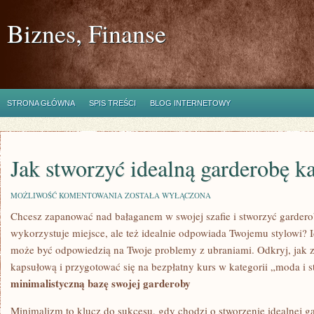
Biznes, Finanse
STRONA GŁÓWNA
SPIS TREŚCI
BLOG INTERNETOWY
Jak stworzyć idealną garderobę k
JAK
MOŻLIWOŚĆ KOMENTOWANIA
ZOSTAŁA WYŁĄCZONA
STWORZYĆ
Chcesz ⁣zapanować‌ nad bałaganem w ‌swojej szafie i stworzyć garderob
IDEALNĄ
GARDEROBĘ
wykorzystuje miejsce, ale też idealnie​ odpowiada Twojemu stylowi? ⁣
KAPSUŁOWĄ
⁣może być odpowiedzią na Twoje problemy⁢ z ubraniami. ‌Odkryj,⁣ jak z
kapsułową i przygotować‌ się na bezpłatny kurs w‌ kategorii „moda i s
minimalistyczną bazę swojej garderoby
Minimalizm to klucz do sukcesu, gdy chodzi o stworzenie idealnej ga