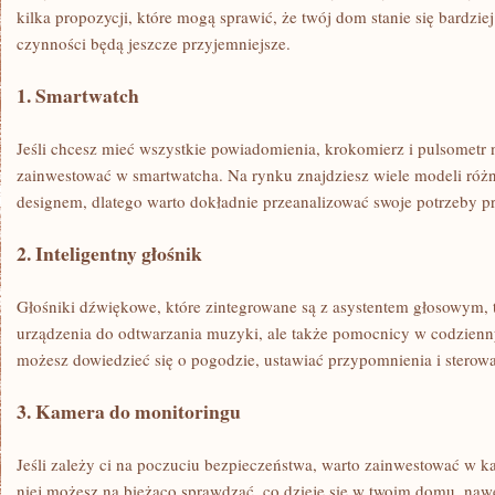
kilka propozycji, które ​mogą sprawić, że twój dom stanie⁢ się bardzi
czynności będą jeszcze przyjemniejsze.
1. Smartwatch
Jeśli chcesz mieć wszystkie⁢ powiadomienia, ​krokomierz i pulsometr
zainwestować w smartwatcha. Na rynku znajdziesz wiele modeli różni
designem,⁤ dlatego warto dokładnie przeanalizować swoje potrzeby p
2. Inteligentny głośnik
Głośniki dźwiękowe, które zintegrowane są z asystentem⁤ głosowym, t
urządzenia do odtwarzania muzyki, ale także pomocnicy w codzienn
⁤możesz dowiedzieć się o pogodzie, ustawiać przypomnienia i sterow
3. Kamera‌ do monitoringu
Jeśli zależy ci na poczuciu bezpieczeństwa, warto zainwestować w k
niej możesz na ⁣bieżąco sprawdzać, co ‍dzieje‌ się w twoim domu, naw