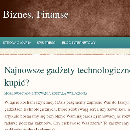
Biznes, Finanse
STRONA GŁÓWNA
SPIS TREŚCI
BLOG INTERNETOWY
Najnowsze gadżety technologiczn
kupić?
NAJNOWSZE
MOŻLIWOŚĆ KOMENTOWANIA
ZOSTAŁA WYŁĄCZONA
GADŻETY
Witajcie kochani czytelnicy! Dziś⁤ pragniemy zaprosić Was do fascyn
TECHNOLOGICZNE:
CO
gadżetach technologicznych,​ które zdobywają⁣ serca użytkowników 
WARTO
KUPIĆ?
artykule postaramy się⁤ przybliżyć ‌Wam najbardziej innowacyjne ‍roz
radarze podczas zakupów. Czy ciekawość Was zżera? To ⁢zaczynamy
gadżetów technologicznych