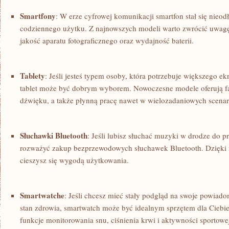
Smartfony
: W erze cyfrowej⁣ komunikacji smartfon stał się nie
codziennego użytku. Z najnowszych‌ modeli warto zwrócić uwagę
jakość aparatu fotograficznego oraz⁢ wydajność baterii.
Tablety
: Jeśli jesteś ‍typem osoby, która potrzebuje większego e
tablet​ może być dobrym wyborem. Nowoczesne modele oferują fan
⁤dźwięku, a także płynną pracę nawet w wielozadaniowych​ scenar
Słuchawki Bluetooth
: Jeśli lubisz słuchać muzyki w drodze do pr
rozważyć zakup bezprzewodowych słuchawek Bluetooth. Dzięki ni
‍cieszysz się wygodą użytkowania.
Smartwatche
: Jeśli chcesz mieć stały podgląd na swoje⁣ powiado
stan zdrowia,⁣ smartwatch może⁢ być​ idealnym‌ sprzętem dla Cieb
funkcje monitorowania snu, ciśnienia krwi i‌ aktywności sportowe