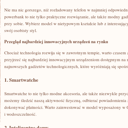
Nie ma nic gorszego, niż ​rozładowany telefon w ​najmniej odpowie
powerbank to‍ nie tylko praktyczne rozwiązanie, ale także modny gad
przy sobie. Wybierz model w nietypowym kształcie lub‍ z interesując
swój ⁤osobisty styl.
Przegląd najbardziej innowacyjnych urządzeń na rynku
Chociaż technologia rozwija się w​ zawrotnym tempie, warto czasem z
przyjrzeć ​się najbardziej innowacyjnym urządzeniom ⁢dostępnym‍ na 
⁢najnowszych gadżetów technologicznych, które wyróżniają się spośró
1. Smartwatche
Smartwatche to nie ⁣tylko modne akcesoria, ale ‍także niezwykle‍ przy
możemy śledzić naszą aktywność fizyczną, odbierać powiadomienia z
dokonywać płatności. Warto ​zainwestować w model wyposażony w GP
i wodoszczelność.
2. Inteligentne domy