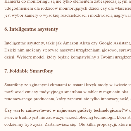
Kamerki do monitoringu są nie tylko elementem zabezpieczającym na
udogodnieniem dla rodziców monitorujących dzieci ⁤czy dla właścici
jest wybór kamery o wysokiej rozdzielczości i ⁣możliwością nagrywan
6.‍ Inteligentne asystenty
Inteligentne⁢ asystenty, takie‍ jak Amazon Alexa czy Google Assistant
Dzięki nim możemy sterować naszymi urządzeniami ⁢głosowo, spraw
dzień. ⁤Wybierz model, który będzie kompatybilny z Twoimi urządz
7. ‍Foldable‌ Smartfony
Smartfony ze zginanymi ekranami to ostatni⁤ krzyk mody w świecie ⁣
możliwość zmiany tradycyjnego ‍smartfona w‌ tablet w mgnieniu oka.
renomowanego producenta, który zapewni nie tylko ‌innowacyjność, a
Czy warto​ zainwestować w najnowsze gadżety technologiczne?
W d
świecie trudno jest nie zauważyć wszechobecnej technologii, która sta
codzienny tryb życia.⁣ Zastanawiasz się, ⁢ Oto kilka ​propozycji, któr