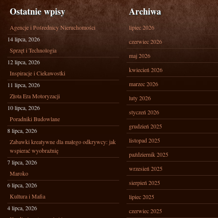
Ostatnie wpisy
Archiwa
Agencje i Pośrednicy Nieruchomości
lipiec 2026
14 lipca, 2026
czerwiec 2026
Sprzęt i Technologia
maj 2026
12 lipca, 2026
kwiecień 2026
Inspiracje i Ciekawostki
marzec 2026
11 lipca, 2026
Złota Era Motoryzacji
luty 2026
10 lipca, 2026
styczeń 2026
Poradniki Budowlane
grudzień 2025
8 lipca, 2026
listopad 2025
Zabawki kreatywne dla małego odkrywcy: jak
wspierać wyobraźnię
październik 2025
7 lipca, 2026
wrzesień 2025
Maroko
sierpień 2025
6 lipca, 2026
Kultura i Mafia
lipiec 2025
4 lipca, 2026
czerwiec 2025