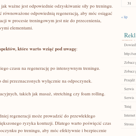
31
jak ważne jest odpowiednie odzyskiwanie siły po treningu.
być równoważone odpowiednią regeneracją, aby móc osiągać
« lip
acji w procesie treningowym jest nie do przecenienia,
owymi elementami.
Rekl
Dowiedz 
aspektów, które warto wziąć pod uwagę
:
http://s
Zobacz p
go czasu na regenerację po‌ intensywnym treningu.
Zobacz p
Przejdź 
 dni przeznaczonych wyłącznie na odpoczynek.
Serwis
acyjnych, takich jak masaż, stretching czy foam rolling.
Serwis
Tutaj
iej regeneracji może prowadzić do przewlekłego
Internet
iększonego⁢ ryzyka kontuzji. Dlatego warto poświęcić czas
Strona
zynku po treningu, aby ⁣móc‍ efektywnie i ‍bezpiecznie