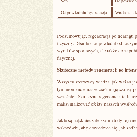
Sen
Odpowiedni
Odpowiednia hydratacja
Woda jest 
Podsumowując, regeneracja po treningu p
⁣fizyczny.​ Dbanie o odpowiedni odpoczyn
wyników⁢ sportowych, ale także do zapobi
fizycznej.
Skuteczne metody regeneracji⁤ po inte
Wszyscy sportowcy wiedzą, jak ważna jes
tym momencie nasze ciała mają szansę pow
wcześniej. Skuteczna regeneracja to kluc
maksymalizować efekty naszych⁤ wysiłkó
Jakie są najskuteczniejsze metody⁤ regen
wskazówki, aby dowiedzieć się, jak zadba