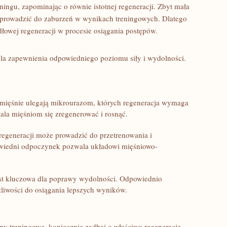
ningu, zapominając o równie istotnej regeneracji. Zbyt ‌mała
owadzić⁢ do zaburzeń w wynikach treningowych.⁢ Dlatego
owej regeneracji w procesie ‌osiągania postępów.
la zapewnienia odpowiedniego poziomu siły⁤ i⁣ wydolności.
mięśnie ulegają mikrourazom, których regeneracja wymaga
la mięśniom się zregenerować i rosnąć.
egeneracji może prowadzić do przetrenowania i
wiedni odpoczynek pozwala układowi mięśniowo-
st kluczowa​ dla poprawy wydolności. Odpowiednio
iwości do osiągania ⁤lepszych wyników.
py treningowe, koniecznie zadbaj o właściwą regenerację.