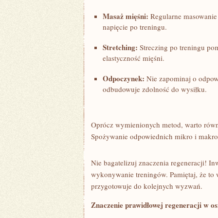
Masaż ‌mięśni:
Regularne masowanie m
⁤napięcie po treningu.
Stretching:
Streczing po treningu pom
elastyczność mięśni.
Odpoczynek:
Nie zapominaj o odpowie
odbudowuje zdolność do wysiłku.
Oprócz wymienionych metod, ‌warto‍ równ
Spożywanie odpowiednich mikro ⁢i makroel
Nie bagatelizuj⁢ znaczenia regeneracji! 
wykonywanie treningów.⁤ Pamiętaj, że to w
przygotowuje do kolejnych ⁤wyzwań.
Znaczenie prawidłowej regeneracji w o