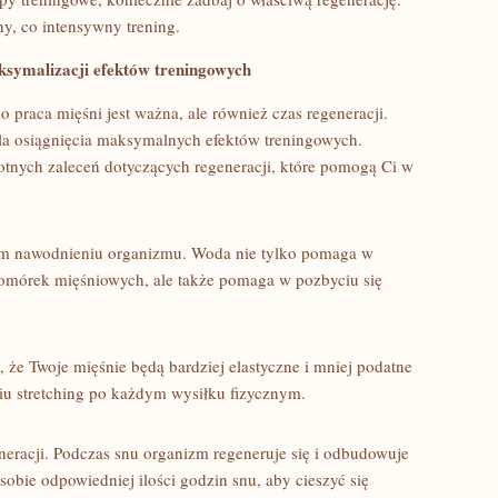
ny, co intensywny trening.
ksymalizacji ​efektów treningowych
o praca mięśni jest ważna, ale‍ również czas⁢ regeneracji.
dla osiągnięcia maksymalnych efektów treningowych.
totnych zaleceń dotyczących regeneracji, które pomogą Ci w
im nawodnieniu organizmu. Woda nie⁣ tylko pomaga w
omórek mięśniowych, ⁣ale także pomaga‌ w pozbyciu się
i, że Twoje mięśnie będą bardziej elastyczne i mniej podatne
iu stretching po każdym wysiłku fizycznym.
neracji. ⁢Podczas snu organizm regeneruje się i odbudowuje
 sobie odpowiedniej ilości godzin snu, aby cieszyć się