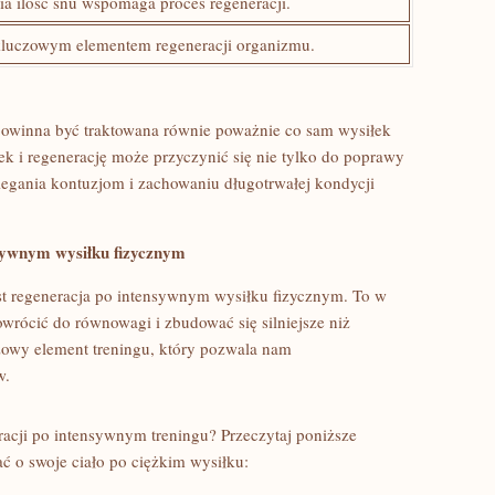
a ilość snu wspomaga proces regeneracji.
kluczowym elementem regeneracji organizmu.
owinna być traktowana‌ równie poważnie co sam wysiłek
ek i regenerację ⁣może przyczynić się nie tylko do poprawy
egania kontuzjom i ⁤zachowaniu długotrwałej kondycji
nsywnym wysiłku fizycznym
t regeneracja po intensywnym ‍wysiłku fizycznym. To w‌
rócić do równowagi i zbudować ​się silniejsze niż
zowy element treningu, który ⁣pozwala nam
w.
eracji po intensywnym treningu? Przeczytaj poniższe
ć o swoje ciało po ciężkim​ wysiłku: