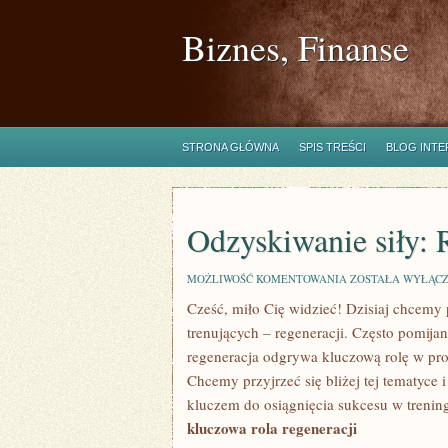
Biznes, Finanse
STRONA GŁÓWNA
SPIS TREŚCI
BLOG INT
Odzyskiwanie siły: 
ODZYSKIWANIE
MOŻLIWOŚĆ KOMENTOWANIA
ZOSTAŁA WYŁĄC
SIŁY:
Cześć,‍ miło Cię widzieć! Dzisiaj chcemy 
ROLA
REGENERACJI
trenujących – regeneracji. Często pomijan
W
TRENINGU
regeneracja odgrywa kluczową rolę w pro
Chcemy przyjrzeć się bliżej tej tematyce i
kluczem do osiągnięcia sukcesu​ w treni
kluczowa rola regeneracji