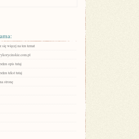
ama:
się więcej na ten temat
erykorycinskie.com.pl
ełen opis tutaj
ełen tekst tutaj
na stronę