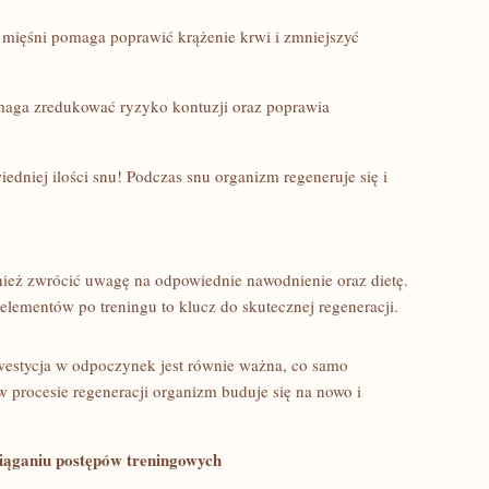
ięśni⁤ pomaga poprawić krążenie krwi i zmniejszyć
aga zredukować⁤ ryzyko kontuzji oraz poprawia ​
dniej ilości snu! Podczas snu organizm ⁤regeneruje się i
ież zwrócić ‍uwagę na odpowiednie nawodnienie oraz dietę.
ementów po ​treningu to klucz do skutecznej regeneracji.
Inwestycja w odpoczynek jest równie ważna, co samo
 procesie regeneracji organizm buduje się na‍ nowo i
siąganiu postępów treningowych