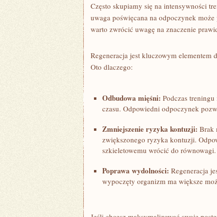
Często skupiamy się ⁢na intensywności tre
uwaga poświęcana na odpoczynek może pr
warto zwrócić uwagę na znaczenie prawidł
Regeneracja ⁣jest kluczowym elementem d
Oto dlaczego:
Odbudowa​ mięśni:
Podczas treningu 
czasu. Odpowiedni odpoczynek pozwa
Zmniejszenie ryzyka kontuzji:
Brak r
zwiększonego ryzyka kontuzji. Odpo
szkieletowemu wrócić do⁣ równowagi.
Poprawa wydolności:
Regeneracja je
wypoczęty organizm ma⁢ większe możl
Jeśli chcesz maksymalizować swoje postę