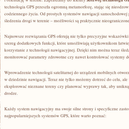
technologia GPS ‌przeszła ogromną metamorfozę, stając się nieodz
codziennego życia. Od prostych systemów nawigacji samochodowej 
śledzenia drogi w terenie – możliwości są⁤ praktycznie nieograniczone
Najnowsze rozwiązania GPS oferują nie ‍tylko precyzyjne wskazówki d
szereg dodatkowych funkcji, które umożliwiają użytkownikom łatwiejs
korzystanie z technologii nawigacyjnej. ​Dzięki nim można⁢ teraz śled
monitorować parametry zdrowotne czy nawet kontrolować systemy d
Wprowadzenie technologii satelitarnej do urządzeń mobilnych otwor
w dziedzinie nawigacji. Teraz nie tylko możemy dotrzeć do celu, al
⁣eksplorować nieznane tereny czy planować wyprawy tak, aby unikną
drodze.
Każdy system nawigacyjny ma swoje silne ⁢strony i specyficzne zasto
najpopularniejszych systemów GPS, które warto poznać: