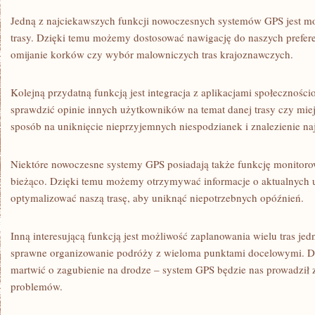
Jedną z najciekawszych funkcji nowoczesnych systemów GPS jest‍ mo
⁣trasy. Dzięki temu możemy dostosować nawigację do naszych preferen
omijanie korków czy wybór malowniczych tras krajoznawczych.
Kolejną przydatną funkcją jest integracja z aplikacjami społecznoś
sprawdzić opinie innych użytkowników na temat danej trasy czy mie
sposób na uniknięcie nieprzyjemnych niespodzianek i znalezienie na
Niektóre nowoczesne systemy GPS posiadają także funkcję monitor
bieżąco. Dzięki temu możemy otrzymywać informacje o aktualnych u
optymalizować naszą trasę,‌ aby uniknąć niepotrzebnych⁤ opóźnień.
Inną interesującą funkcją⁢ jest możliwość zaplanowania wielu tras je
sprawne organizowanie podróży z wieloma punktami docelowymi.⁣ D
martwić o zagubienie na drodze – system GPS będzie nas prowadził
problemów.