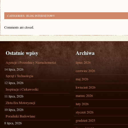
CATEGORIES:
BLOG INTERNETOWY
Comments are closed.
Ostatnie wpisy
Archiwa
Agencje i Pośrednicy Nieruchomości
lipiec 2026
14 lipca, 2026
czerwiec 2026
Sprzęt i Technologia
maj 2026
12 lipca, 2026
kwiecień 2026
Inspiracje i Ciekawostki
marzec 2026
11 lipca, 2026
Złota Era Motoryzacji
luty 2026
10 lipca, 2026
styczeń 2026
Poradniki Budowlane
grudzień 2025
8 lipca, 2026