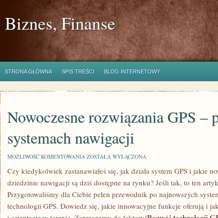
Biznes, Finanse
STRONA GŁÓWNA
SPIS TREŚCI
BLOG INTERNETOWY
Nowoczesne rozwiązania GPS – 
systemach nawigacji
NOWOCZESNE
MOŻLIWOŚĆ KOMENTOWANIA
ZOSTAŁA WYŁĄCZONA
ROZWIĄZANIA
Czy kiedykolwiek zastanawiałeś się, jak działa system GPS i jakie 
GPS
–
dziedzinie nawigacji są dziś dostępne⁢ na rynku? Jeśli tak, to ten artyk
PRZEWODNIK
PO
Przygotowaliśmy dla Ciebie pełen przewodnik po⁢ najnowszych system
SYSTEMACH
technologii GPS. Dowiedz się, jakie innowacyjne funkcje oferują i j
NAWIGACJI
Rozwój ⁢technologii 
⁤i orientację w terenie. Zapraszamy do⁤ lektury!