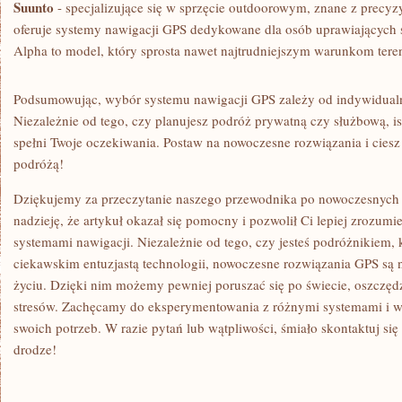
Suunto
⁤- specjalizujące się w sprzęcie outdoorowym, znane z precy
oferuje systemy nawigacji GPS dedykowane dla osób uprawiających s
Alpha to model, który sprosta nawet najtrudniejszym warunkom ter
Podsumowując, wybór systemu nawigacji GPS zależy od indywidualn
Niezależnie od tego, czy planujesz podróż prywatną czy służbową, i
spełni Twoje oczekiwania. Postaw na nowoczesne rozwiązania i ciesz 
podróżą!
Dziękujemy za przeczytanie naszego przewodnika po nowoczesnyc
nadzieję, że artykuł okazał się pomocny i pozwolił Ci lepiej zrozum
systemami nawigacji. Niezależnie od tego, czy jesteś podróżnikiem, 
ciekawskim entuzjastą technologii, nowoczesne rozwiązania GPS ⁢są
życiu. Dzięki nim możemy pewniej poruszać⁣ się po świecie, oszczędz
stresów. Zachęcamy do eksperymentowania z różnymi systemami i wy
swoich ⁤potrzeb. W razie pytań lub​ wątpliwości, śmiało​ skontaktuj s
drodze!