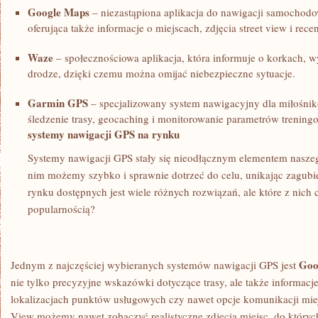
Google Maps
⁤– niezastąpiona aplikacja do nawigacji samochodow
oferująca także⁢ informacje o miejscach, zdjęcia street view i re
Waze
⁤– społecznościowa aplikacja, która informuje o‍ korkach, 
drodze, dzięki czemu można omijać niebezpieczne sytuacje.
Garmin GPS
– specjalizowany system nawigacyjny dla miłośnik
śledzenie ​trasy, geocaching i monitorowanie parametrów trening
systemy nawigacji GPS na rynku
Systemy nawigacji GPS stały się nieodłącznym elementem naszeg
nim możemy szybko i ​sprawnie dotrzeć ‌do ​celu, unikając zagub
rynku dostępnych jest wiele różnych rozwiązań, ale które z nich c
popularnością?
Goo
Jednym z najczęściej wybieranych systemów nawigacji GPS jest
nie tylko precyzyjne⁢ wskazówki dotyczące trasy, ale także informac
lokalizacjach punktów usługowych czy nawet opcje komunikacji⁣ miejs
View możemy nawet zobaczyć realistyczne‍ zdjęcia miejsc, ⁢do który