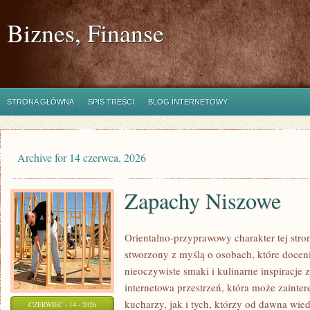
Biznes, Finanse
STRONA GŁÓWNA
SPIS TREŚCI
BLOG INTERNETOWY
Archive for 14 czerwca, 2026
Zapachy Niszowe
Orientalno-przyprawowy charakter tej stron
stworzony z myślą o osobach, które docen
nieoczywiste smaki i kulinarne inspiracje 
internetowa przestrzeń, która może zain
kucharzy, jak i tych, którzy od dawna wi
CZERWIEC - 14 - 2026