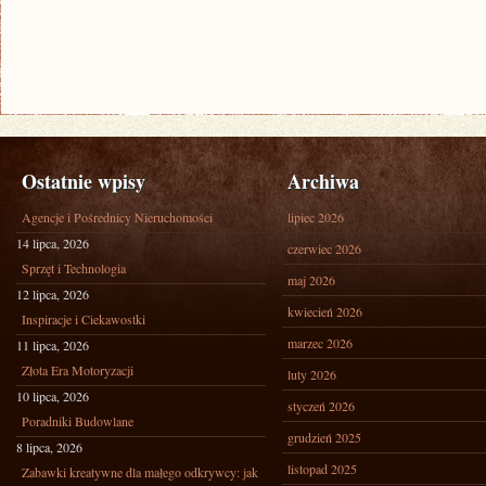
Ostatnie wpisy
Archiwa
Agencje i Pośrednicy Nieruchomości
lipiec 2026
14 lipca, 2026
czerwiec 2026
Sprzęt i Technologia
maj 2026
12 lipca, 2026
kwiecień 2026
Inspiracje i Ciekawostki
marzec 2026
11 lipca, 2026
Złota Era Motoryzacji
luty 2026
10 lipca, 2026
styczeń 2026
Poradniki Budowlane
grudzień 2025
8 lipca, 2026
listopad 2025
Zabawki kreatywne dla małego odkrywcy: jak