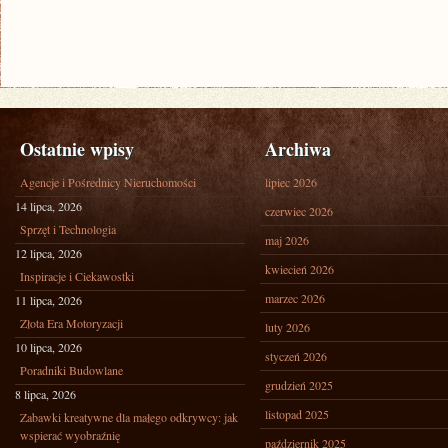
Ostatnie wpisy
Archiwa
Agencje i Pośrednicy Nieruchomości
lipiec 2026
14 lipca, 2026
czerwiec 2026
Sprzęt i Technologia
maj 2026
12 lipca, 2026
kwiecień 2026
Inspiracje i Ciekawostki
marzec 2026
11 lipca, 2026
Złota Era Motoryzacji
luty 2026
10 lipca, 2026
styczeń 2026
Poradniki Budowlane
grudzień 2025
8 lipca, 2026
listopad 2025
Zabawki kreatywne dla małego odkrywcy: jak
wspierać wyobraźnię
październik 2025