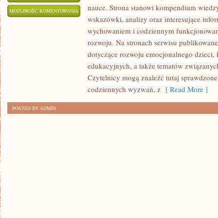
nauce. Strona stanowi kompendium wiedzy
PRZEDSZKOLA
MOŻLIWOŚĆ KOMENTOWANIA
wskazówki, analizy oraz interesujące info
I
ZOSTAŁA WYŁĄCZONA
wychowaniem i codziennym funkcjonowani
ŻLOBKI
rozwoju. Na stronach serwisu publikowan
dotyczące rozwoju emocjonalnego dzieci, 
edukacyjnych, a także tematów związanych
Czytelnicy mogą znaleźć tutaj sprawdzone
codziennych wyzwań, z
[ Read More ]
POSTED BY ADMIN