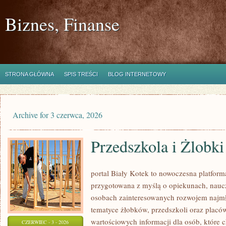
Biznes, Finanse
STRONA GŁÓWNA
SPIS TREŚCI
BLOG INTERNETOWY
Archive for 3 czerwca, 2026
Przedszkola i Żlobki
portal Biały Kotek to nowoczesna platforma
przygotowana z myślą o opiekunach, naucz
osobach zainteresowanych rozwojem najmło
tematyce żłobków, przedszkoli oraz placó
wartościowych informacji dla osób, które
CZERWIEC - 3 - 2026