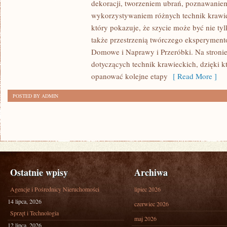
dekoracji, tworzeniem ubrań, poznawaniem
POCZĄTKUJĄCYCH
wykorzystywaniem różnych technik krawiec
I
który pokazuje, że szycie może być nie ty
TKAINNY
także przestrzenią twórczego eksperymen
Domowe i Naprawy i Przeróbki. Na stronie
dotyczących technik krawieckich, dzięki 
opanować kolejne etapy
[ Read More ]
POSTED BY ADMIN
Ostatnie wpisy
Archiwa
Agencje i Pośrednicy Nieruchomości
lipiec 2026
14 lipca, 2026
czerwiec 2026
Sprzęt i Technologia
maj 2026
12 lipca, 2026