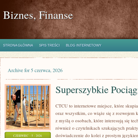
Biznes, Finanse
STRONA GŁÓWNA
SPIS TREŚCI
BLOG INTERNETOWY
Archive for 5 czerwca, 2026
Superszybkie Pociąg
CTCU to internetowe miejsce, które skupi
oraz wszystkim, co wiąże się z rozwojem 
z myślą o osobach, które interesują się te
również o czytelnikach szukających prakty
doświadczenie do kolei z prostym języki
CZERWIEC - 5 - 2026