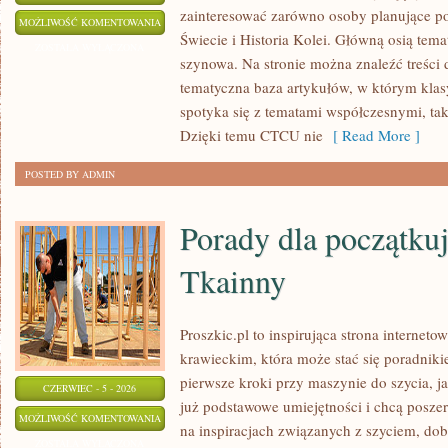
zainteresować zarówno osoby planujące po
SUPERSZYBKIE
MOŻLIWOŚĆ KOMENTOWANIA
Świecie i Historia Kolei. Główną osią tem
POCIĄGI
ZOSTAŁA WYŁĄCZONA
szynowa. Na stronie można znaleźć treści d
tematyczna baza artykułów, w którym klasy
spotyka się z tematami współczesnymi, tak
Dzięki temu CTCU nie
[ Read More ]
POSTED BY ADMIN
Porady dla początkuj
Tkainny
Proszkic.pl to inspirująca strona internet
krawieckim, która może stać się poradniki
pierwsze kroki przy maszynie do szycia, ja
CZERWIEC - 5 - 2026
już podstawowe umiejętności i chcą poszerz
PORADY
MOŻLIWOŚĆ KOMENTOWANIA
na inspiracjach związanych z szyciem, d
DLA
ZOSTAŁA WYŁĄCZONA