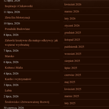
12 lipca, 2026
kwiecień 2026
Inspiracje i Ciekawostki
marzec 2026
11 lipca, 2026
Złota Era Motoryzacji
luty 2026
10 lipca, 2026
styczeń 2026
Poradniki Budowlane
grudzień 2025
8 lipca, 2026
listopad 2025
Zabawki kreatywne dla małego odkrywcy: jak
wspierać wyobraźnię
październik 2025
7 lipca, 2026
wrzesień 2025
Maroko
sierpień 2025
6 lipca, 2026
Kultura i Mafia
lipiec 2025
4 lipca, 2026
czerwiec 2025
Kardio i wytrzymałość
maj 2025
3 lipca, 2026
kwiecień 2025
Lubin
marzec 2025
2 lipca, 2026
Środowisko i Zrównoważony Rozwój
luty 2025
30 czerwca, 2026