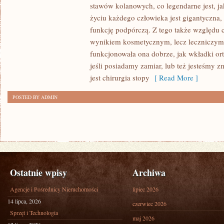
CZYM
stawów kolanowych, co legendarne jest, ja
KONCENTRUJE
życiu każdego człowieka jest gigantyczna
SIĘ
funkcję podpórczą. Z tego także względu ch
DANA
wynikiem kosmetycznym, lecz leczniczym, j
funkcjonowała ona dobrze, jak wkładki or
KURACJA
jeśli posiadamy zamiar, lub też jesteśmy 
NA
jest chirurgia stopy
[ Read More ]
PEWNO
BĘDZIE
POSTED BY ADMIN
MIAŁA
WPŁYW
NA
PRĘDKOŚĆ
Ostatnie wpisy
Archiwa
Agencje i Pośrednicy Nieruchomości
lipiec 2026
14 lipca, 2026
czerwiec 2026
Sprzęt i Technologia
maj 2026