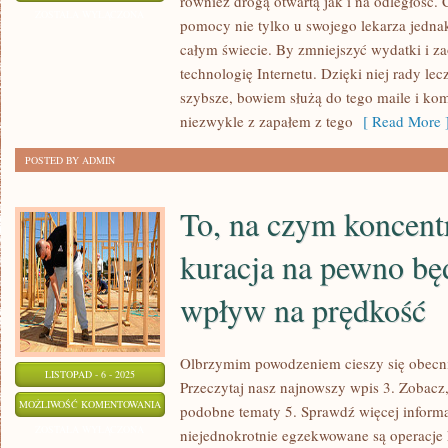
również drogą otwartą jak i na odległość. 
OSOBY
ZOSTAŁA WYŁĄCZONA
pomocy nie tylko u swojego lekarza jedna
DALEJ
całym świecie. By zmniejszyć wydatki i z
BAZUJĄ
technologię Internetu. Dzięki niej rady le
W
szybsze, bowiem służą do tego maile i ko
LECZENIU
niezwykle z zapałem z tego
[ Read More 
POSTED BY ADMIN
To, na czym koncentr
kuracja na pewno bę
wpływ na prędkość
Olbrzymim powodzeniem cieszy się obecni
LISTOPAD - 6 - 2025
Przeczytaj nasz najnowszy wpis 3. Zobacz
TO,
MOŻLIWOŚĆ KOMENTOWANIA
podobne tematy 5. Sprawdź więcej inform
NA
ZOSTAŁA WYŁĄCZONA
niejednokrotnie egzekwowane są operacje k