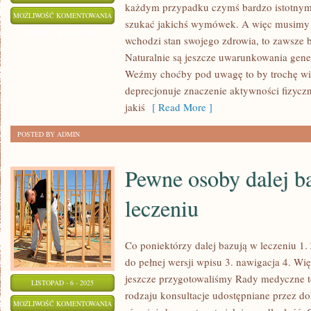
każdym przypadku czymś bardzo istotnym j
CO
MOŻLIWOŚĆ KOMENTOWANIA
szukać jakichś wymówek. A więc musimy w
ZROBIĆ,
ZOSTAŁA WYŁĄCZONA
wchodzi stan swojego zdrowia, to zawsze 
ABY
Naturalnie są jeszcze uwarunkowania genet
WRESZCIE
Weźmy choćby pod uwagę to by trochę wię
NIE
deprecjonuje znaczenie aktywności fizycz
USKARŻAĆ
jakiś
[ Read More ]
SIĘ
POSTED BY ADMIN
NA
WŁASNE
Pewne osoby dalej b
ZDROWIE?
leczeniu
Co poniektórzy dalej bazują w leczeniu 1.
do pełnej wersji wpisu 3. nawigacja 4. Wi
jeszcze przygotowaliśmy Rady medyczne t
LISTOPAD - 6 - 2025
rodzaju konsultacje udostępniane przez do
PEWNE
MOŻLIWOŚĆ KOMENTOWANIA