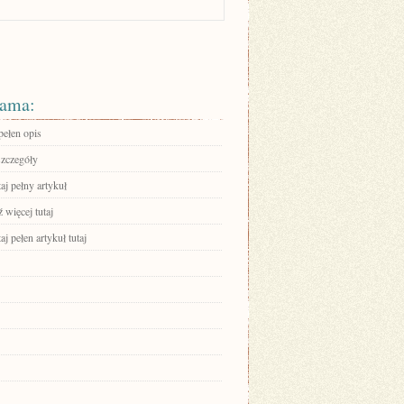
ama:
pełen opis
szczegóły
aj pełny artykuł
 więcej tutaj
aj pełen artykuł tutaj