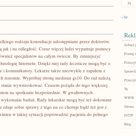
31
« lip
Rekl
lkiego rodzaju konsultacje udostępniane przez doktorów.
Zobacz 
ą jak i na odległość. Coraz więcej ludzi wypatruje pomocy
Poznaj 
ównież specjalistów na całym świecie. By zmniejszyć
Przeczyt
chnologię Internetu. Dzięki niej rady lecznicze mogą być o
le i komunikatory. Lekarze także niezwykle z zapałem z
Sprawdź
ich renomie. Wypróbuj stronę medisun gs10. Do rad należą
Przeczyt
t w stanie wywnioskować. Czasem pożąda do tego większej
Tu
entem na spotkanie bezpośrednie. W gwałtownych
WWW
 wykonanie badań. Rady lekarskie mogą być też dokonane
e zdaje sobie sprawy z tego na co choruje bądź też jest z
Strona
inien w takiej sytuacji poprowadzić pacjenta do pełnego
HTTP
Blog