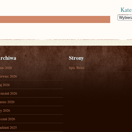
Kate
Kategorie
rchiwa
Strony
piec 2026
Spis Treści
erwiec 2026
j 2026
iecień 2026
rzec 2026
ty 2026
yczeń 2026
udzień 2025