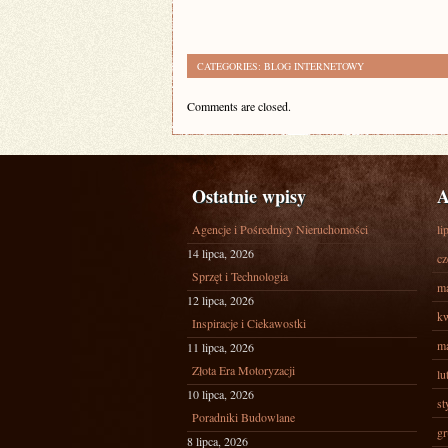
CATEGORIES:
BLOG INTERNETOWY
Comments are closed.
Ostatnie wpisy
A
Agencje i Pośrednicy Nieruchomości
li
14 lipca, 2026
cz
Sprzęt i Technologia
ma
12 lipca, 2026
kw
Inspiracje i Ciekawostki
ma
11 lipca, 2026
Złota Era Motoryzacji
lu
10 lipca, 2026
st
Poradniki Budowlane
gr
8 lipca, 2026