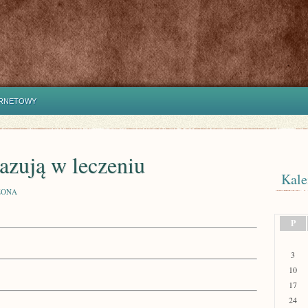
ERNETOWY
azują w leczeniu
Kale
ZONA
P
3
10
17
24