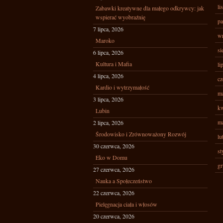
li
Zabawki kreatywne dla małego odkrywcy: jak
wspierać wyobraźnię
pa
7 lipca, 2026
wr
Maroko
si
6 lipca, 2026
Kultura i Mafia
li
4 lipca, 2026
cz
Kardio i wytrzymałość
ma
3 lipca, 2026
kw
Lubin
ma
2 lipca, 2026
Środowisko i Zrównoważony Rozwój
lu
30 czerwca, 2026
st
Eko w Domu
gr
27 czerwca, 2026
Nauka a Społeczeństwo
22 czerwca, 2026
Pielęgnacja ciała i włosów
20 czerwca, 2026