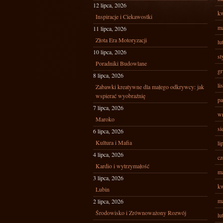
12 lipca, 2026
kw
Inspiracje i Ciekawostki
ma
11 lipca, 2026
Złota Era Motoryzacji
lu
10 lipca, 2026
st
Poradniki Budowlane
gr
8 lipca, 2026
li
Zabawki kreatywne dla małego odkrywcy: jak
wspierać wyobraźnię
pa
7 lipca, 2026
wr
Maroko
si
6 lipca, 2026
Kultura i Mafia
li
4 lipca, 2026
cz
Kardio i wytrzymałość
ma
3 lipca, 2026
kw
Lubin
ma
2 lipca, 2026
Środowisko i Zrównoważony Rozwój
lu