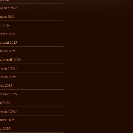
iecień 2026
rzec 2026
ty 2026
yczeń 2026
udzień 2025
stopad 2025
ździernik 2025
zesień 2025
erpień 2025
piec 2025
erwiec 2025
j 2025
iecień 2025
rzec 2025
ty 2025