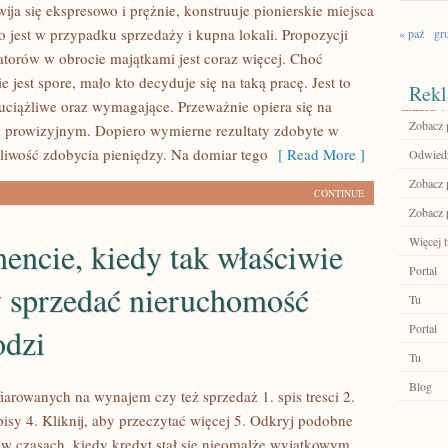
wija się ekspresowo i prężnie, konstruuje pionierskie miejsca
o jest w przypadku sprzedaży i kupna lokali. Propozycji
« paź
gr
atorów w obrocie majątkami jest coraz więcej. Choć
 jest spore, mało kto decyduje się na taką pracę. Jest to
Rekl
 uciążliwe oraz wymagające. Przeważnie opiera się na
Zobacz 
 prowizyjnym. Dopiero wymierne rezultaty zdobyte w
liwość zdobycia pieniędzy. Na domiar tego
[ Read More ]
Odwiedź
Zobacz p
CONTINUE
Zobacz 
Więcej t
ncie, kiedy tak właściwie
Portal
 sprzedać nieruchomość
Tu
Portal
odzi
Tu
Blog
iarowanych na wynajem czy też sprzedaż 1. spis tresci 2.
wpisy 4. Kliknij, aby przeczytać więcej 5. Odkryj podobne
w czasach, kiedy kredyt stał się nieomalże wyjątkowym