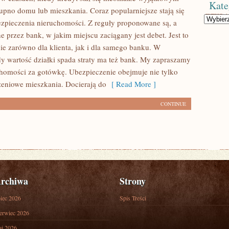
Kate
pno domu lub mieszkania. Coraz popularniejsze stają się
Kategorie
zpieczenia nieruchomości. Z reguły proponowane są, a
 przez bank, w jakim miejscu zaciągany jest debet. Jest to
e zarówno dla klienta, jak i dla samego banku. W
y wartość działki spada straty ma też bank. My zapraszamy
homości za gotówkę. Ubezpieczenie obejmuje nie tylko
eniowe mieszkania. Docierają do
[ Read More ]
CONTINUE
rchiwa
Strony
piec 2026
Spis Treści
erwiec 2026
j 2026