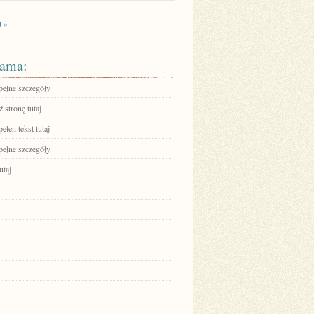
u »
ama:
pełne szczegóły
 stronę tutaj
ełen tekst tutaj
pełne szczegóły
utaj