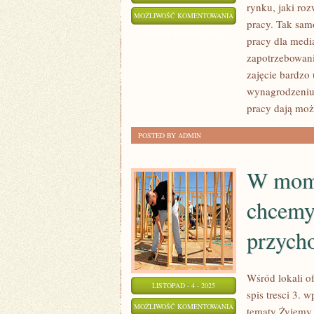
rynku, jaki roz
KIEDY
MOŻLIWOŚĆ KOMENTOWANIA
pracy. Tak sam
TAK
ZOSTAŁA WYŁĄCZONA
pracy dla medi
WŁAŚCIWIE
zapotrzebowanie
CHCEMY
zajęcie bardzo
WYNAJĄĆ
wynagrodzeniu
BĄDŹ
pracy dają moż
NABYĆ
POSTED BY ADMIN
MIESZKANIE
W mome
chcemy
przych
Wśród lokali of
LISTOPAD - 4 - 2025
spis tresci 3. 
W
MOŻLIWOŚĆ KOMENTOWANIA
tematy Żyjemy 