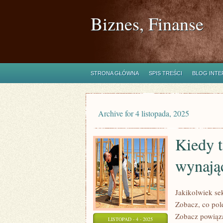
Biznes, Finanse
STRONA GŁÓWNA
SPIS TREŚCI
BLOG INT
Archive for 4 listopada, 2025
Kiedy 
wynają
Jakikolwiek sek
Zobacz, co pol
Zobacz powiąza
LISTOPAD - 4 - 2025