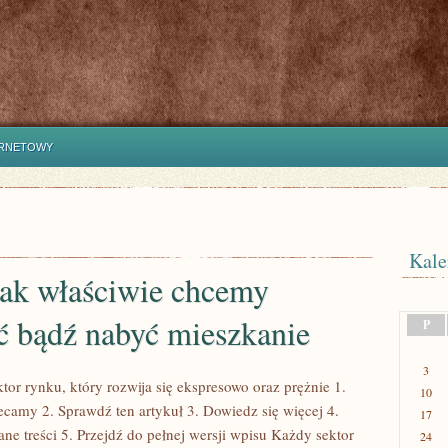
ERNETOWY
Kale
tak właściwie chcemy
ć bądź nabyć mieszkanie
P
3
tor rynku, który rozwija się ekspresowo oraz prężnie 1.
10
ecamy 2. Sprawdź ten artykuł 3. Dowiedz się więcej 4.
17
ne treści 5. Przejdź do pełnej wersji wpisu Każdy sektor
24