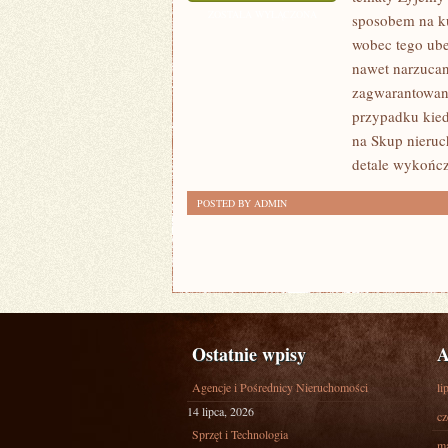
MOMENCIE,
ZOSTAŁA WYŁĄCZONA
sposobem na ku
KIEDY
wobec tego ube
TAK
nawet narzucane
WŁAŚCIWIE
zagwarantowani
CHCEMY
przypadku kied
na Skup nieruc
SPRZEDAĆ
detale wykończ
NIERUCHOMOŚĆ
PRZYCHODZI
POSTED BY ADMIN
Ostatnie wpisy
A
Agencje i Pośrednicy Nieruchomości
li
14 lipca, 2026
cz
Sprzęt i Technologia
ma