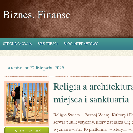
Biznes, Finanse
STRONA GŁÓWNA
SPIS TREŚCI
BLOG INTERNETOWY
Archive for 22 listopada, 2025
Religia a architektur
miejsca i sanktuaria
Religie Świata – Poznaj Wiarę, Kulturę i
serwis publicystyczny, który zaprasza Ci
wyznań świata. To platforma, w którym wia
LISTOPAD - 22 - 2025