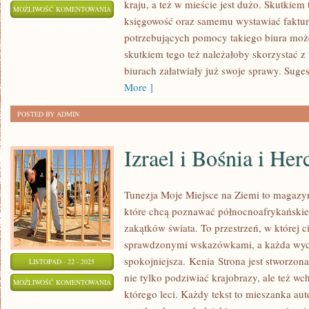
kraju, a też w mieście jest dużo. Skutkiem
BARWA
MOŻLIWOŚĆ KOMENTOWANIA
księgowość oraz samemu wystawiać faktur
SALI
ZOSTAŁA WYŁĄCZONA
potrzebujących pomocy takiego biura moż
skutkiem tego też należałoby skorzystać z
biurach załatwiały już swoje sprawy. Suge
More ]
POSTED BY ADMIN
Izrael i Bośnia i He
Tunezja Moje Miejsce na Ziemi to magazyn
które chcą poznawać północnoafrykańskie
zakątków świata. To przestrzeń, w której c
sprawdzonymi wskazówkami, a każda wyciec
spokojniejsza. Kenia Strona jest stworzona
LISTOPAD - 22 - 2025
nie tylko podziwiać krajobrazy, ale też w
IZRAEL
MOŻLIWOŚĆ KOMENTOWANIA
którego leci. Każdy tekst to mieszanka au
I
ZOSTAŁA WYŁĄCZONA