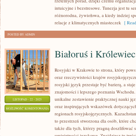
rzetelnych porad, dzięki czemu organizacja
BOŚNIA
intuicyjne i bezstresowe. Tunezja jest tu 
I
różnorodna, żywiołowa, a kiedy indziej sp
HERCEGOWINA
relacje z klimatycznych miasteczek
[ Read
POSTED BY ADMIN
Białoruś i Królewiec
Rosyjski w Krakowie to strona, który powst
oraz rzeczywistości krajów rosyjskojęzyc
rosyjski język przestaje być barierą, a staj
znajomości i lepszego poznania Wschodu. N
unikalne zestawienie praktycznej nauki ję
LISTOPAD - 22 - 2025
oraz inspirujących wskazówek dotyczących
BIAŁORUŚ
MOŻLIWOŚĆ KOMENTOWANIA
regionach rosyjskojęzycznych. Kazachsta
I
ZOSTAŁA WYŁĄCZONA
to przestrzeń stworzona dla osób, które ch
KRÓLEWIEC
także dla tych, którzy pragną doszlifować
umiejętności językowe. Znajdziesz tu treś