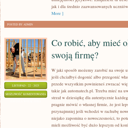
jak i dla średnio zaawansowanych uczniów
More ]
POSTED BY ADMIN
Co robić, aby mieć 
swoją firmę?
W jaki sposób możemy zarobić na swoje u
jeśli chciałbyś dogonić albo przegonić wł
przede wszystkim powinieneś zwracać wię
LISTOPAD - 22 - 2025
takie jak automatech.pl. Trzeba mieć na uwa
CO
MOŻLIWOŚĆ KOMENTOWANIA
strzał w dziesiątkę dla autentycznie każdeg
ROBIĆ,
ZOSTAŁA WYŁĄCZONA
pragnie mówić o własnej firmie, że jest le
ABY
przynajmniej jeśli wchodzi w rachubę now
MIEĆ
niejako zapomina o nowoczesności, to pot
OKAZJĘ
mieli możliwość być dużo lepszym od konku