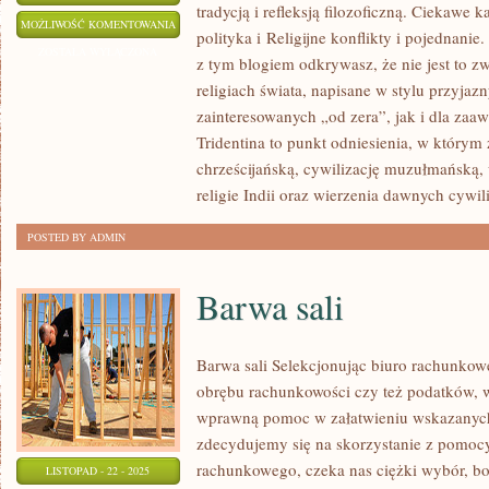
tradycją i refleksją filozoficzną. Ciekawe k
RELIGIA
MOŻLIWOŚĆ KOMENTOWANIA
polityka i Religijne konflikty i pojednanie
A
ZOSTAŁA WYŁĄCZONA
z tym blogiem odkrywasz, że nie jest to z
ARCHITEKTURA
religiach świata, napisane w stylu przyja
I
zainteresowanych „od zera”, jak i dla za
ŚWIĘTE
Tridentina to punkt odniesienia, w którym 
MIEJSCA
chrześcijańską, cywilizację muzułmańską, 
I
religie Indii oraz wierzenia dawnych cywili
SANKTUARIA
POSTED BY ADMIN
Barwa sali
Barwa sali Selekcjonując biuro rachunkowe
obrębu rachunkowości czy też podatków, wi
wprawną pomoc w załatwieniu wskazanyc
zdecydujemy się na skorzystanie z pomoc
rachunkowego, czeka nas ciężki wybór, b
LISTOPAD - 22 - 2025