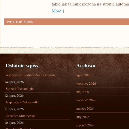
ROZWINĄĆ
takie jak ta umieszczona na stronie automa
SWOJĄ
More ]
FIRMĘ?
POSTED BY ADMIN
Ostatnie wpisy
Archiwa
Agencje i Pośrednicy Nieruchomości
lipiec 2026
14 lipca, 2026
czerwiec 2026
Sprzęt i Technologia
maj 2026
12 lipca, 2026
kwiecień 2026
Inspiracje i Ciekawostki
marzec 2026
11 lipca, 2026
Złota Era Motoryzacji
luty 2026
10 lipca, 2026
styczeń 2026