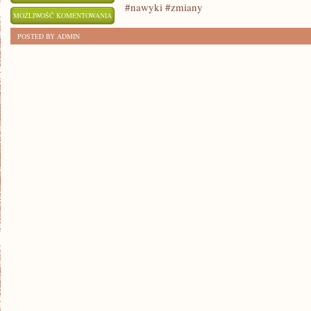
#nawyki #zmiany
JAK
MOŻLIWOŚĆ KOMENTOWANIA
ZDROWE
ZOSTAŁA WYŁĄCZONA
POSTED BY ADMIN
NAWYKI
ZMIENIAJĄ
TWOJE
ŻYCIE