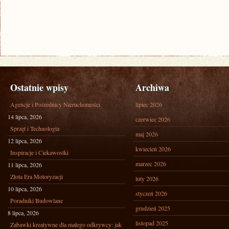
Ostatnie wpisy
Archiwa
Agencje i Pośrednicy Nieruchomości
lipiec 2026
14 lipca, 2026
czerwiec 2026
Sprzęt i Technologia
maj 2026
12 lipca, 2026
kwiecień 2026
Inspiracje i Ciekawostki
marzec 2026
11 lipca, 2026
Złota Era Motoryzacji
luty 2026
10 lipca, 2026
styczeń 2026
Poradniki Budowlane
grudzień 2025
8 lipca, 2026
listopad 2025
Zabawki kreatywne dla małego odkrywcy: jak