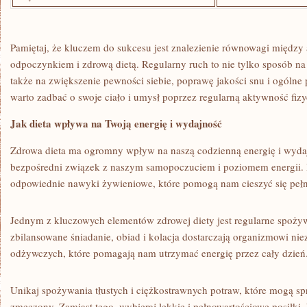
Pamiętaj, że kluczem do sukcesu‍ jest ⁢znalezienie równowagi między
odpoczynkiem i zdrową dietą. Regularny ruch to nie tylko sposób‍ na⁤
także na zwiększenie pewności siebie, poprawę jakości snu i ogólne
warto⁣ zadbać o swoje ciało i ‍umysł poprzez regularną aktywność fiz
Jak dieta wpływa na Twoją energię i wydajność
Zdrowa dieta ma ogromny ​wpływ na naszą codzienną energię ⁣i wyda
bezpośredni związek z‍ naszym samopoczuciem i poziomem energii.‌ 
odpowiednie⁤ nawyki żywieniowe, które pomogą nam cieszyć się peł
Jednym z kluczowych elementów zdrowej diety jest regularne spoż
zbilansowane śniadanie, obiad⁢ i kolacja‍ dostarczają organizmowi n
odżywczych, które pomagają nam utrzymać energię przez cały dzień
Unikaj spożywania tłustych ​i ciężkostrawnych potraw, ⁢które mogą spr
zmęczony. Zamiast tego, wybieraj lekkie i pełnowartościowe posiłki, ‌