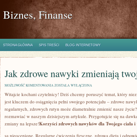
Biznes, Finanse
STRONA GŁÓWNA
SPIS TREŚCI
BLOG INTERNETOWY
Jak zdrowe nawyki zmieniają twoj
JAK
MOŻLIWOŚĆ KOMENTOWANIA
ZOSTAŁA WYŁĄCZONA
ZDROWE
Witajcie kochani czytelnicy! Dziś chcemy poruszyć temat, który niez
NAWYKI
ZMIENIAJĄ
jest kluczem do osiągnięcia pełni swojego potencjału – ‌zdrowe ⁤naw
TWOJE
ŻYCIE
‍regularnych, zdrowych rutyn może diametralnie zmienić nasze życie
rozmawiać w naszym dzisiejszym artykule. Przygotujcie się na dawkę
Korzyści zdrowych nawyków dla Twojego ciała i
zmiany na lepsze!
są nieocenione. Regularne ćwiczenia fizyczne, zdrowa dieta i odpowi