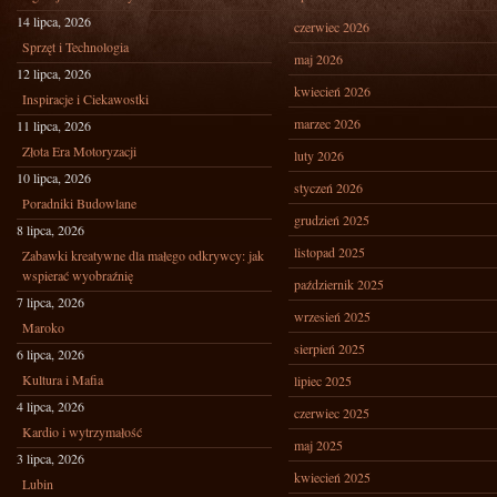
14 lipca, 2026
czerwiec 2026
Sprzęt i Technologia
maj 2026
12 lipca, 2026
kwiecień 2026
Inspiracje i Ciekawostki
marzec 2026
11 lipca, 2026
Złota Era Motoryzacji
luty 2026
10 lipca, 2026
styczeń 2026
Poradniki Budowlane
grudzień 2025
8 lipca, 2026
listopad 2025
Zabawki kreatywne dla małego odkrywcy: jak
wspierać wyobraźnię
październik 2025
7 lipca, 2026
wrzesień 2025
Maroko
sierpień 2025
6 lipca, 2026
Kultura i Mafia
lipiec 2025
4 lipca, 2026
czerwiec 2025
Kardio i wytrzymałość
maj 2025
3 lipca, 2026
kwiecień 2025
Lubin