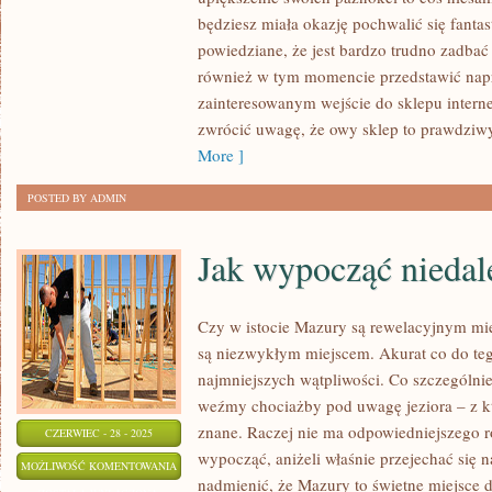
SIĘ
będziesz miała okazję pochwalić się fantas
SZCZĘŚLIWSZYM
powiedziane, że jest bardzo trudno zadba
CZŁOWIEKIEM?
również w tym momencie przedstawić na
zainteresowanym wejście do sklepu intern
zwrócić uwagę, że owy sklep to prawdziwy 
More ]
POSTED BY ADMIN
Jak wypocząć nieda
Czy w istocie Mazury są rewelacyjnym m
są niezwykłym miejscem. Akurat co do t
najmniejszych wątpliwości. Co szczególni
weźmy chociażby pod uwagę jeziora – z 
znane. Raczej nie ma odpowiedniejszego r
CZERWIEC - 28 - 2025
wypocząć, aniżeli właśnie przejechać się 
JAK
MOŻLIWOŚĆ KOMENTOWANIA
nadmienić, że Mazury to świetne miejsce d