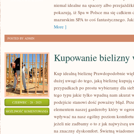
WYPOCZĄĆ
ZOSTAŁA WYŁĄCZONA
niemal idealne na spacery albo przejażdżk
NIEDALEKO
pokazują, iż Spa w Polsce ma się całkie
WARSZAWY?
mazurskim SPA to coś fantastycznego. Jak
More ]
POSTED BY ADMIN
Kupowanie bielizny 
Kup idealną bieliznę Prawdopodobnie więk
dużej uwagi do tego, jaką bieliznę kupują 
przypadkach po prostu wybieramy dla sieb
tego typu jakie tylko wpadną nam akurat w
podejście stanowi dość poważny błąd. Przec
CZERWIEC - 28 - 2025
elementem naszej garderoby który w ogr
KUPOWANIE
MOŻLIWOŚĆ KOMENTOWANIA
wpływać na nasz ogólny poziom komfortu
BIELIZNY
ZOSTAŁA WYŁĄCZONA
jeżeli nie zadbamy o to z jak najwyższą u
W
na znaczny dyskomfort. Świetną wiadomoś
INTERNECIE