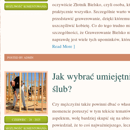
oczywiście Złotnik Bielsko, czyli osoba, kt
SZEROKI
MOŻLIWOŚĆ KOMENTOWANIA
praktycznie wszystko. Szczególnie warto 
WYBÓR
ZOSTAŁA WYŁĄCZONA
przedstawić grawerowanie, dzięki któremu
BIŻUTERII
uszczęśliwić kobietę. Co do tego trudno m
DLA
szczególności, że Grawerowanie Bielsko n
KAŻDEGO
naprawdę jest wiele tych upominków, któ
Read More ]
POSTED BY ADMIN
Jak wybrać umiejętni
ślub?
Czy mężczyźni także powinni dbać o włas
momencie poruszyć w tym tekście tematów
aspektem, wolę bardziej skupić się na ubior
CZERWIEC - 28 - 2025
powiedział, że to coś najważniejszego, lec
JAK
MOŻLIWOŚĆ KOMENTOWANIA