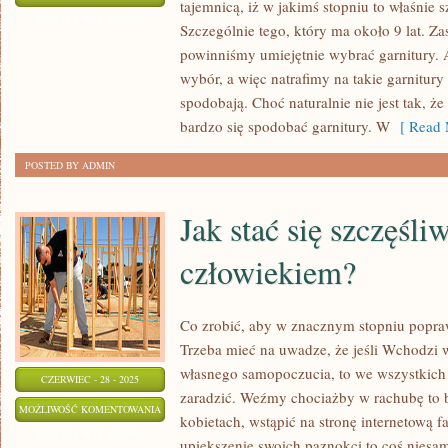
tajemnicą, iż w jakimś stopniu to właśnie 
WYBRAĆ
ZOSTAŁA WYŁĄCZONA
Szczególnie tego, który ma około 9 lat. Zas
UMIEJĘTNIE
powinniśmy umiejętnie wybrać garnitury. A
GARNITUR
wybór, a więc natrafimy na takie garnitury
NA
spodobają. Choć naturalnie nie jest tak, ż
ŚLUB?
bardzo się spodobać garnitury. W
[ Read 
POSTED BY ADMIN
Jak stać się szczęśl
człowiekiem?
Co zrobić, aby w znacznym stopniu popra
Trzeba mieć na uwadze, że jeśli Wchodzi 
własnego samopoczucia, to we wszystkic
CZERWIEC - 28 - 2025
zaradzić. Weźmy chociażby w rachubę to 
JAK
MOŻLIWOŚĆ KOMENTOWANIA
kobietach, wstąpić na stronę internetową 
STAĆ
ZOSTAŁA WYŁĄCZONA
upiększenie swoich paznokci to coś niesa