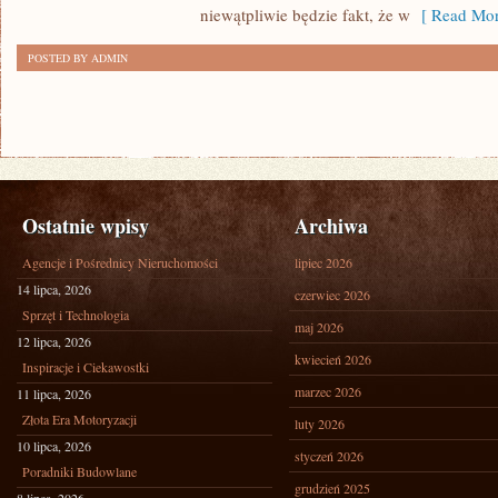
niewątpliwie będzie fakt, że w
[ Read Mor
POSTED BY ADMIN
Ostatnie wpisy
Archiwa
Agencje i Pośrednicy Nieruchomości
lipiec 2026
14 lipca, 2026
czerwiec 2026
Sprzęt i Technologia
maj 2026
12 lipca, 2026
kwiecień 2026
Inspiracje i Ciekawostki
marzec 2026
11 lipca, 2026
Złota Era Motoryzacji
luty 2026
10 lipca, 2026
styczeń 2026
Poradniki Budowlane
grudzień 2025