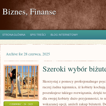
Biznes, Finanse
STRONA GŁÓWNA
SPIS TREŚCI
BLOG INTERNETOWY
Archive for 28 czerwca, 2025
Szeroki wybór biżute
Skorzystaj z pomocy profesjonalnego psyc
raczej żadna tajemnica, iż kobiety kochają ł
poszukujesz takiego rozwiązania, dzięki t
dla swojej kobiety dużo przyjemności, to n
wskazanej opcji, aniżeli zakup biżuterii. 
CZERWIEC - 28 - 2025