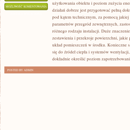
użytkowania obiektu i poziom zużycia ener
JAK
MOŻLIWOŚĆ KOMENTOWANIA
działań dobrze jest przygotować pełną do
WYGLĄDA
ZOSTAŁA WYŁĄCZONA
pod kątem technicznym, za pomocą jakiej 
WYKONANIE
parametrów przegród zewnętrznych, zasto
ŚWIADECTWA
różnego rodzaju instalacji. Duże znaczeni
ENERGETYCZNEGO
zestawienia i przekroje powierzchni, jakie 
układ pomieszczeń w środku. Konieczne s
się do źródeł ciepła i systemów wentylacj
dokładnie określić poziom zapotrzebowani
POSTED BY ADMIN