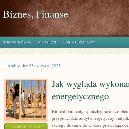
Biznes, Finanse
STRONA GŁÓWNA
SPIS TREŚCI
BLOG INTERNETOWY
Archive for 25 czerwca, 2025
Jak wygląda wykona
energetycznego
Które dokumenty są niezbędne do zrobien
przeprowadzić audyt energetyczny budynk
szeregu dokumentów, które pozwalają oce
CZERWIEC - 25 - 2025