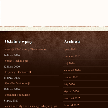
Ostatnie wpisy
Archiwa
Agencje i Pośrednicy Nieruchomości
lipiec 2026
14 lipca, 2026
czerwiec 2026
Sprzęt i Technologia
maj 2026
12 lipca, 2026
kwiecień 2026
Inspiracje i Ciekawostki
marzec 2026
11 lipca, 2026
Złota Era Motoryzacji
luty 2026
10 lipca, 2026
styczeń 2026
Poradniki Budowlane
grudzień 2025
8 lipca, 2026
listopad 2025
Zabawki kreatywne dla małego odkrywcy: jak