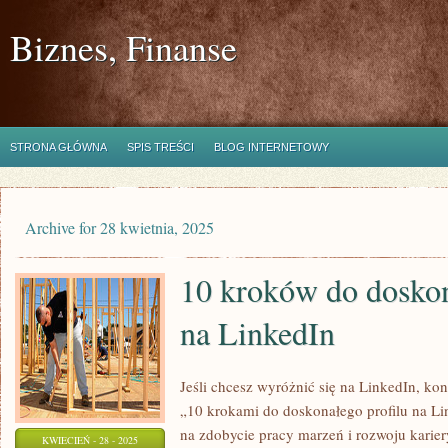
Biznes, Finanse
STRONA GŁÓWNA
SPIS TREŚCI
BLOG INTERNETOWY
Archive for 28 kwietnia, 2025
10 kroków do doskon
na LinkedIn
Jeśli chcesz wyróżnić się na LinkedIn, ko
„10 krokami do doskonałego profilu na Li
na zdobycie pracy marzeń i rozwoju karier
KWIECIEŃ - 28 - 2025