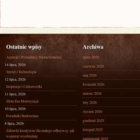
Ostatnie wpisy
Archiwa
Agencje i Pośrednicy Nieruchomości
lipiec 2026
14 lipca, 2026
czerwiec 2026
Sprzęt i Technologia
maj 2026
12 lipca, 2026
kwiecień 2026
Inspiracje i Ciekawostki
marzec 2026
11 lipca, 2026
Złota Era Motoryzacji
luty 2026
10 lipca, 2026
styczeń 2026
Poradniki Budowlane
grudzień 2025
8 lipca, 2026
listopad 2025
Zabawki kreatywne dla małego odkrywcy: jak
wspierać wyobraźnię
październik 2025