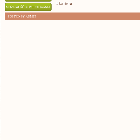
#kariera
10
MOŻLIWOŚĆ KOMENTOWANIA
KROKÓW
ZOSTAŁA WYŁĄCZONA
POSTED BY ADMIN
DO
DOSKONAŁEGO
PROFILU
NA
LINKEDIN