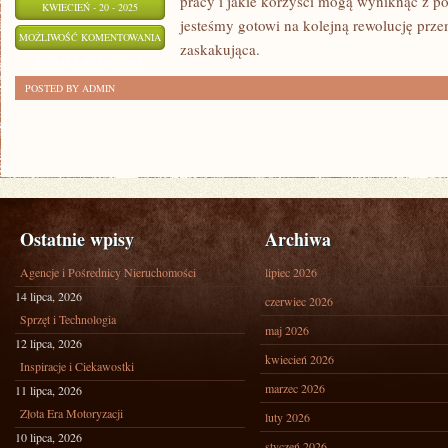
pracy i jakie korzyści mogą wyniknąć z po
KWIECIEŃ - 20 - 2025
jesteśmy gotowi na kolejną rewolucję pr
CZY
MOŻLIWOŚĆ KOMENTOWANIA
zaskakująca.
AUTOMATYZACJA
ZOSTAŁA WYŁĄCZONA
PRACY
POSTED BY ADMIN
TO
NOWY
ETAP
REWOLUCJI
PRZEMYSŁOWEJ?
Ostatnie wpisy
Archiwa
Agencje i Pośrednicy Nieruchomości
lipiec 2026
14 lipca, 2026
czerwiec 2026
Sprzęt i Technologia
maj 2026
12 lipca, 2026
kwiecień 2026
Inspiracje i Ciekawostki
marzec 2026
11 lipca, 2026
Złota Era Motoryzacji
luty 2026
10 lipca, 2026
styczeń 2026