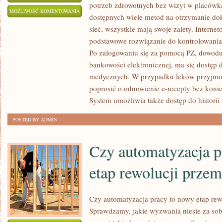
potrzeb zdrowotnych bez wizyt w placówka
ZWOLNIENIA
MOŻLIWOŚĆ KOMENTOWANIA
dostępnych wiele metod na otrzymanie d
I
ZOSTAŁA WYŁĄCZONA
sieć, wszystkie mają swoje zalety. Interne
RECEPTY
podstawowe rozwiązanie do kontrolowania
ONLINE
Po zalogowaniu się za pomocą PZ, dowodu
–
bankowości elektronicznej, ma się dostęp
W
medycznych. W przypadku leków przyjmo
JAKI
poprosić o odnowienie e-recepty bez koniec
SPOSÓB
System umożliwia także dostęp do historii 
JE
POSTED BY ADMIN
MOŻNA
DOSTAĆ
Czy automatyzacja p
etap rewolucji prze
Czy automatyzacja pracy to nowy etap rew
Sprawdzamy, jakie wyzwania niesie za sob