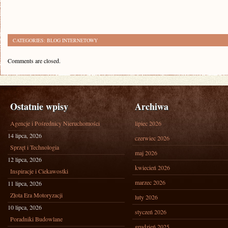
CATEGORIES:
BLOG INTERNETOWY
Comments are closed.
Ostatnie wpisy
Archiwa
Agencje i Pośrednicy Nieruchomości
lipiec 2026
14 lipca, 2026
czerwiec 2026
Sprzęt i Technologia
maj 2026
12 lipca, 2026
kwiecień 2026
Inspiracje i Ciekawostki
marzec 2026
11 lipca, 2026
Złota Era Motoryzacji
luty 2026
10 lipca, 2026
styczeń 2026
Poradniki Budowlane
grudzień 2025