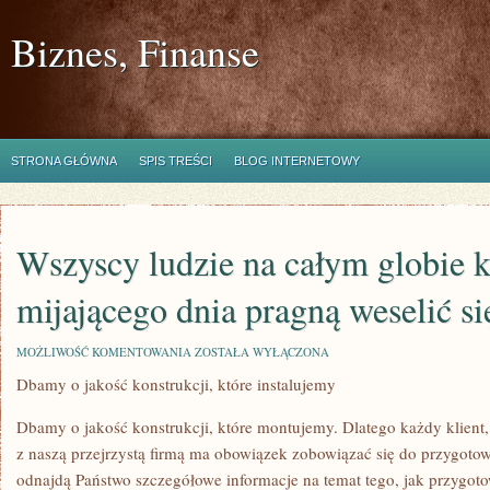
Biznes, Finanse
STRONA GŁÓWNA
SPIS TREŚCI
BLOG INTERNETOWY
Wszyscy ludzie na całym globie 
mijającego dnia pragną weselić s
WSZYSCY
MOŻLIWOŚĆ KOMENTOWANIA
ZOSTAŁA WYŁĄCZONA
LUDZIE
Dbamy o jakość konstrukcji, które instalujemy
NA
CAŁYM
GLOBIE
Dbamy o jakość konstrukcji, które montujemy. Dlatego każdy klient,
KAŻDEGO
MIJAJĄCEGO
z naszą przejrzystą firmą ma obowiązek zobowiązać się do przygotow
DNIA
odnajdą Państwo szczegółowe informacje na temat tego, jak przygo
PRAGNĄ