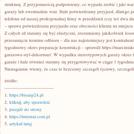
WESELIĆ
strukturę. Z przyjemnością podpowiemy, co wypada zrobić i jaki wa
SIĘ
garaży lub ewentualnie wiat. Stale potwierdzamy przyjazd, dlatego 
SZCZĘŚCIEM
telefonu od naszej profesjonalnej firmy w przeddzień (czy też dwa
– sprawa potwierdzenia przyjazdu oraz obecności klienta na miejscu
Z całych sił staramy się być elastyczni, zrozumiemy jakikolwiek los
przesunięcie terminu odbioru – dla nas najistotniejszy jest kontrahen
tygodniowy okres preparacje konstrukcji – sprawdź https://marciniak
garazowa-styl-dekormur/. W wypadku stereotypowych garaży okres te
garaże i hale również staramy się przygotowywać w ciągu 1 tygodni
Nienagannie wiemy, że czas to bezcenny szczegół życiowy, szczególn
źródło:
———————————
1.
https://bioarp24.pl
2.
kliknij, aby sprawdzić
3.
przejdź do strony
4.
https://internat.com.pl
5.
artykuł tutaj