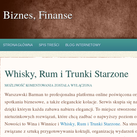
Biznes, Finanse
STRONA GŁÓWNA
SPIS TREŚCI
BLOG INTERNETOWY
Whisky, Rum i Trunki Starzone
WHISKY,
MOŻLIWOŚĆ KOMENTOWANIA
ZOSTAŁA WYŁĄCZONA
RUM
Warszawski Barman to profesjonalna platforma online poświęcona org
I
TRUNKI
spotkania biznesowe, a także eleganckie kolacje. Serwis skupia się n
STARZONE
dzięki którym każda zabawa nabiera elegancji. To miejsce stworzon
nietuzinkowych rozwiązań, które chcą zadbać o najwyższy poziom 
Nowości to Wina i Winnice i
Whisky, Rum i Trunki Starzone
. Na str
związane z sztuką przygotowywania koktajli, organizacją wydarzeń 