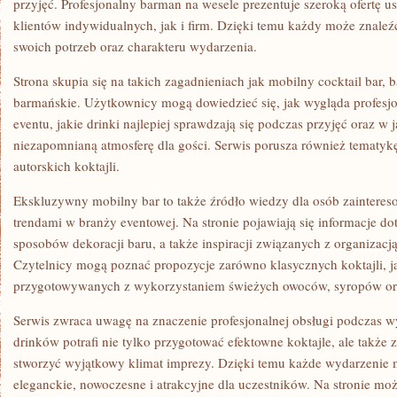
przyjęć. Profesjonalny barman na wesele prezentuje szeroką ofertę 
klientów indywidualnych, jak i firm. Dzięki temu każdy może znale
swoich potrzeb oraz charakteru wydarzenia.
Strona skupia się na takich zagadnieniach jak mobilny cocktail bar, 
barmańskie. Użytkownicy mogą dowiedzieć się, jak wygląda profesj
eventu, jakie drinki najlepiej sprawdzają się podczas przyjęć oraz w 
niezapomnianą atmosferę dla gości. Serwis porusza również tematyk
autorskich koktajli.
Ekskluzywny mobilny bar to także źródło wiedzy dla osób zainter
trendami w branży eventowej. Na stronie pojawiają się informacje do
sposobów dekoracji baru, a także inspiracji związanych z organizacj
Czytelnicy mogą poznać propozycje zarówno klasycznych koktajli, 
przygotowywanych z wykorzystaniem świeżych owoców, syropów or
Serwis zwraca uwagę na znaczenie profesjonalnej obsługi podczas w
drinków potrafi nie tylko przygotować efektowne koktajle, ale także 
stworzyć wyjątkowy klimat imprezy. Dzięki temu każde wydarzenie m
eleganckie, nowoczesne i atrakcyjne dla uczestników. Na stronie mo