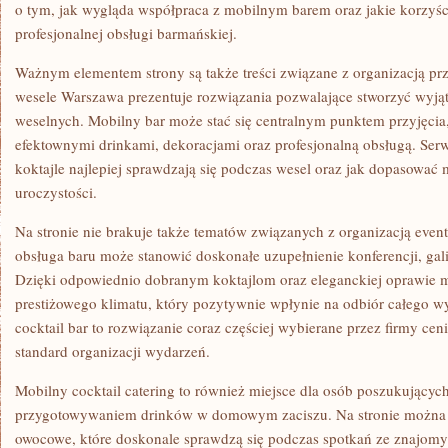
o tym, jak wygląda współpraca z mobilnym barem oraz jakie korzyśc
profesjonalnej obsługi barmańskiej.
Ważnym elementem strony są także treści związane z organizacją pr
wesele Warszawa prezentuje rozwiązania pozwalające stworzyć wyjąt
weselnych. Mobilny bar może stać się centralnym punktem przyjęcia
efektownymi drinkami, dekoracjami oraz profesjonalną obsługą. Ser
koktajle najlepiej sprawdzają się podczas wesel oraz jak dopasować
uroczystości.
Na stronie nie brakuje także tematów związanych z organizacją even
obsługa baru może stanowić doskonałe uzupełnienie konferencji, gali
Dzięki odpowiednio dobranym koktajlom oraz eleganckiej oprawie m
prestiżowego klimatu, który pozytywnie wpłynie na odbiór całego 
cocktail bar to rozwiązanie coraz częściej wybierane przez firmy c
standard organizacji wydarzeń.
Mobilny cocktail catering to również miejsce dla osób poszukujących
przygotowywaniem drinków w domowym zaciszu. Na stronie można z
owocowe, które doskonale sprawdzą się podczas spotkań ze znajomy