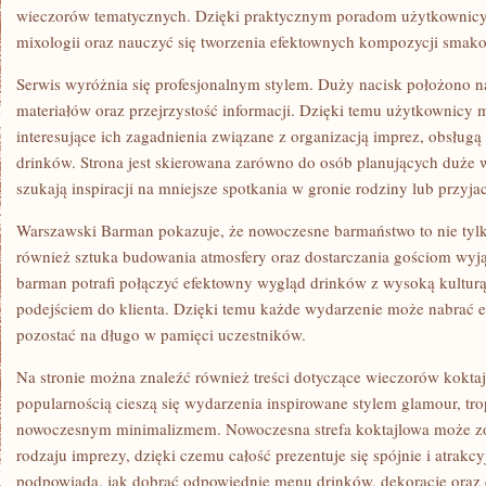
wieczorów tematycznych. Dzięki praktycznym poradom użytkownic
mixologii oraz nauczyć się tworzenia efektownych kompozycji smak
Serwis wyróżnia się profesjonalnym stylem. Duży nacisk położono 
materiałów oraz przejrzystość informacji. Dzięki temu użytkownicy
interesujące ich zagadnienia związane z organizacją imprez, obsłu
drinków. Strona jest skierowana zarówno do osób planujących duże wy
szukają inspiracji na mniejsze spotkania w gronie rodziny lub przyjac
Warszawski Barman pokazuje, że nowoczesne barmaństwo to nie tylk
również sztuka budowania atmosfery oraz dostarczania gościom wyj
barman potrafi połączyć efektowny wygląd drinków z wysoką kultur
podejściem do klienta. Dzięki temu każde wydarzenie może nabrać 
pozostać na długo w pamięci uczestników.
Na stronie można znaleźć również treści dotyczące wieczorów kokta
popularnością cieszą się wydarzenia inspirowane stylem glamour, tr
nowoczesnym minimalizmem. Nowoczesna strefa koktajlowa może z
rodzaju imprezy, dzięki czemu całość prezentuje się spójnie i atrakcy
podpowiada, jak dobrać odpowiednie menu drinków, dekoracje oraz 