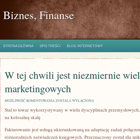
Biznes, Finanse
STRONA GŁÓWNA
SPIS TREŚCI
BLOG INTERNETOWY
W tej chwili jest niezmiernie wi
marketingowych
W
MOŻLIWOŚĆ KOMENTOWANIA
ZOSTAŁA WYŁĄCZONA
TEJ
Stal to towar wykorzystywany w wielu dyscyplinach przemysłowych
CHWILI
JEST
na kolosalną skalę
NIEZMIERNIE
WIELE
CHWYTÓW
Fakturowanie jest usługą ukierunkowaną na adaptację zadań połącz
MARKETINGOWYCH
różnorodnych zaświadczeń księgowych. Przeznaczony został dla mik