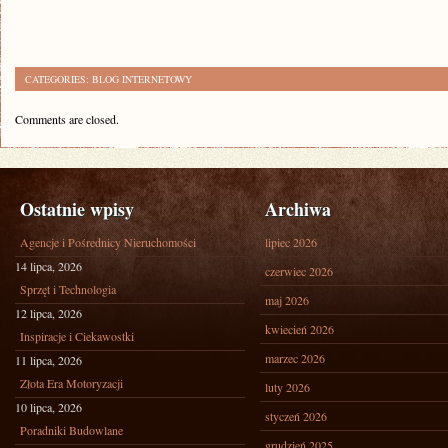
CATEGORIES:
BLOG INTERNETOWY
Comments are closed.
Ostatnie wpisy
Archiwa
Agencje i Pośrednicy Nieruchomości
lipiec 2026
14 lipca, 2026
czerwiec 2026
Sprzęt i Technologia
maj 2026
12 lipca, 2026
kwiecień 2026
Inspiracje i Ciekawostki
marzec 2026
11 lipca, 2026
Złota Era Motoryzacji
luty 2026
10 lipca, 2026
styczeń 2026
Poradniki Budowlane
grudzień 2025