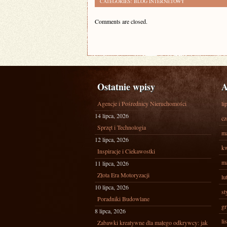
CATEGORIES:
BLOG INTERNETOWY
Comments are closed.
Ostatnie wpisy
A
Agencje i Pośrednicy Nieruchomości
li
14 lipca, 2026
cz
Sprzęt i Technologia
ma
12 lipca, 2026
kw
Inspiracje i Ciekawostki
ma
11 lipca, 2026
Złota Era Motoryzacji
lu
10 lipca, 2026
st
Poradniki Budowlane
gr
8 lipca, 2026
li
Zabawki kreatywne dla małego odkrywcy: jak