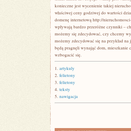
konieczne jest wycenienie takiej nieruch
właściwej ceny godziwej do wartości dzia
domenę internetową http://nieruchomosc
wpływają bardzo przeróżne czynniki – ch
możemy się zdecydować, czy chcemy wyz
możemy zdecydować się na przykład na jej
będą pragnęli wynająć dom, mieszkanie c
wzbogacić się.
1.
artykuly
2.
felietony
3.
felietony
4.
teksty
5.
nawigacja