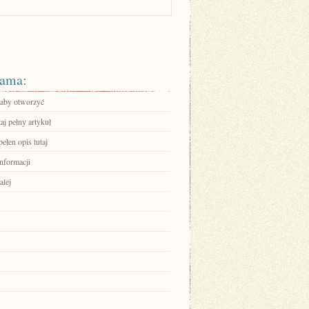
ama:
, aby otworzyć
aj pełny artykuł
ełen opis tutaj
informacji
alej