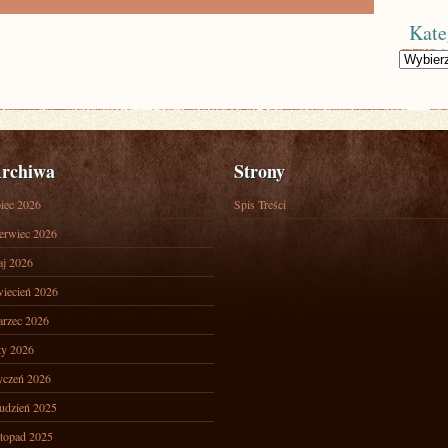
Kate
Kategorie
rchiwa
Strony
piec 2026
Spis Treści
erwiec 2026
j 2026
iecień 2026
rzec 2026
ty 2026
yczeń 2026
udzień 2025
stopad 2025