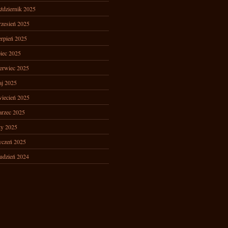
ździernik 2025
zesień 2025
erpień 2025
piec 2025
erwiec 2025
j 2025
iecień 2025
rzec 2025
ty 2025
yczeń 2025
udzień 2024