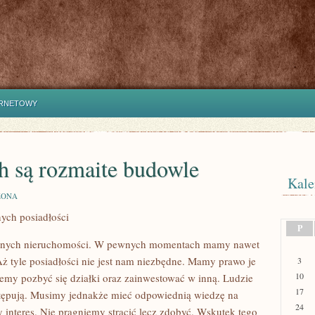
ERNETOWY
h są rozmaite budowle
Kale
ZONA
ych posiadłości
P
 różnych nieruchomości. W pewnych momentach mamy nawet
ż tyle posiadłości nie jest nam niezbędne. Mamy prawo je
3
10
emy pozbyć się działki oraz zainwestować w inną. Ludzie
17
ostępują. Musimy jednakże mieć odpowiednią wiedzę na
24
y interes. Nie pragniemy stracić lecz zdobyć. Wskutek tego