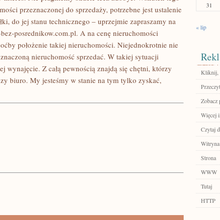
31
omości przeznaczonej do sprzedaży, potrzebne jest ustalenie
łki, do jej stanu technicznego – uprzejmie zapraszamy na
« lip
i-bez-posrednikow.com.pl. A na cenę nieruchomości
oćby położenie takiej nieruchomości. Niejednokrotnie nie
Rekl
naczoną nieruchomość sprzedać. W takiej sytuacji
 wynajęcie. Z całą pewnością znajdą się chętni, którzy
Kliknij
zy biuro. My jesteśmy w stanie na tym tylko zyskać,
Przeczyt
Zobacz p
Więcej 
Czytaj d
Witryna
Strona
WWW
Tutaj
HTTP