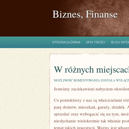
Biznes, Finanse
STRONA GŁÓWNA
SPIS TREŚCI
BLOG INT
W różnych miejscac
W
MOŻLIWOŚĆ KOMENTOWANIA
ZOSTAŁA WYŁĄC
RÓŻNYCH
Jesteśmy zaciekawieni nabyciem określon
MIEJSCACH
SĄ
ROZMAITE
Co poniektórzy z nas są właścicielami
BUDOWLE
parę domów, mieszkań, garaży, działek. A
sprzedać oraz wzbogacić się na tym, moż
niesłychanie wielokrotnie tak właśnie p
temat takich inwestycji. Ważny jest własn