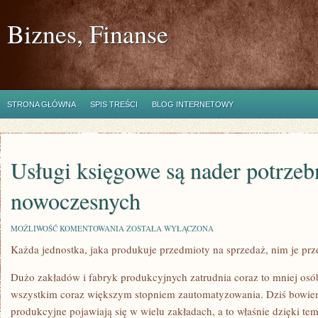
Biznes, Finanse
STRONA GŁÓWNA
SPIS TREŚCI
BLOG INTERNETOWY
Usługi księgowe są nader potrze
nowoczesnych
USŁUGI
MOŻLIWOŚĆ KOMENTOWANIA
ZOSTAŁA WYŁĄCZONA
KSIĘGOWE
Każda jednostka, jaka produkuje przedmioty na sprzedaż, nim je pr
SĄ
NADER
POTRZEBNE
Dużo zakładów i fabryk produkcyjnych zatrudnia coraz to mniej osó
W
NOWOCZESNYCH
wszystkim coraz większym stopniem zautomatyzowania. Dziś bowie
produkcyjne pojawiają się w wielu zakładach, a to właśnie dzięki te