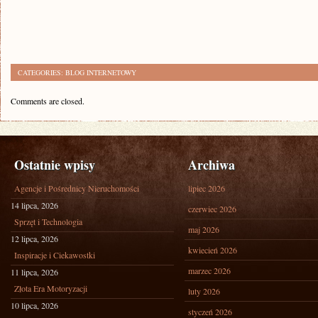
CATEGORIES:
BLOG INTERNETOWY
Comments are closed.
Ostatnie wpisy
Archiwa
Agencje i Pośrednicy Nieruchomości
lipiec 2026
14 lipca, 2026
czerwiec 2026
Sprzęt i Technologia
maj 2026
12 lipca, 2026
kwiecień 2026
Inspiracje i Ciekawostki
marzec 2026
11 lipca, 2026
Złota Era Motoryzacji
luty 2026
10 lipca, 2026
styczeń 2026