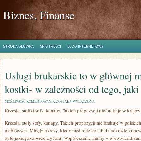
Biznes, Finanse
STRONA GŁÓWNA
SPIS TREŚCI
BLOG INTERNETOWY
Usługi brukarskie to w głównej m
kostki- w zależności od tego, jaki
USŁUGI
MOŻLIWOŚĆ KOMENTOWANIA
ZOSTAŁA WYŁĄCZONA
BRUKARSKIE
Krzesła, stoliki sofy, kanapy. Takich propozycji nie brakuje w kraj
TO
W
GŁÓWNEJ
Krzesła, stoły sofy, kanapy. Takich propozycji nie brakuje w polski
MIERZE
POŁOŻENIE
meblowych. Minęły okresy, kiedy nasi rodzice lub dziadkowie kupowa
KOSTKI-
było jakiegokolwiek wyboru. Współcześnie mamy – www.vieridivani.p
W