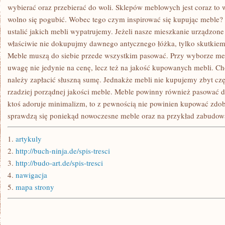
ZALEŻNOŚCI
wybierać oraz przebierać do woli. Sklepów meblowych jest coraz to 
OD
wolno się pogubić. Wobec tego czym inspirować się kupując meble
TEGO,
JAKI
ustalić jakich mebli wypatrujemy. Jeżeli nasze mieszkanie urządzone j
TO
TYP
właściwie nie dokupujmy dawnego antycznego łóżka, tylko skutkiem
Meble muszą do siebie przede wszystkim pasować. Przy wyborze me
uwagę nie jedynie na cenę, lecz też na jakość kupowanych mebli. 
należy zapłacić słuszną sumę. Jednakże mebli nie kupujemy zbyt czę
rzadziej porządnej jakości meble. Meble powinny również pasować do
ktoś adoruje minimalizm, to z pewnością nie powinien kupować zdob
sprawdzą się poniekąd nowoczesne meble oraz na przykład zabudow
1.
artykuly
2.
http://buch-ninja.de/spis-tresci
3.
http://budo-art.de/spis-tresci
4.
nawigacja
5.
mapa strony