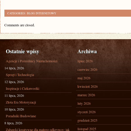
CATEGORIES:
BLOG INTERNETOWY
Comments are closed.
Ostatnie wpisy
Archiwa
Agencje i Pośrednicy Nieruchomości
lipiec 2026
14 lipca, 2026
czerwiec 2026
Sprzęt i Technologia
maj 2026
12 lipca, 2026
kwiecień 2026
Inspiracje i Ciekawostki
marzec 2026
11 lipca, 2026
Złota Era Motoryzacji
luty 2026
10 lipca, 2026
styczeń 2026
Poradniki Budowlane
grudzień 2025
8 lipca, 2026
listopad 2025
Zabawki kreatywne dla małego odkrywcy: jak