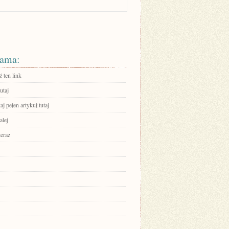
ama:
 ten link
utaj
aj pełen artykuł tutaj
alej
teraz