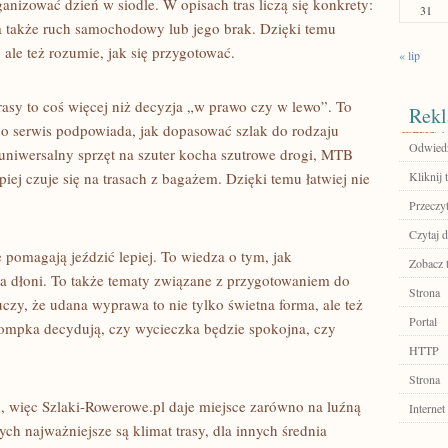
nizować dzień w siodle. W opisach tras liczą się konkrety:
31
 a także ruch samochodowy lub jego brak. Dzięki temu
 ale też rozumie, jak się przygotować.
« lip
asy to coś więcej niż decyzja „w prawo czy w lewo”. To
Rekl
go serwis podpowiada, jak dopasować szlak do rodzaju
Odwiedź
, uniwersalny sprzęt na szuter kocha szutrowe drogi, MTB
iej czuje się na trasach z bagażem. Dzięki temu łatwiej nie
Kliknij t
Przeczyt
Czytaj d
 pomagają jeździć lepiej. To wiedza o tym, jak
Zobacz 
a dłoni. To także tematy związane z przygotowaniem do
Strona
czy, że udana wyprawa to nie tylko świetna forma, ale też
Portal
pompka decydują, czy wycieczka będzie spokojna, czy
HTTP
Strona
 więc Szlaki-Rowerowe.pl daje miejsce zarówno na luźną
Internet
ych najważniejsze są klimat trasy, dla innych średnia