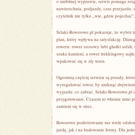
o ambitnej wyprawie, serwis pomaga zorga
nawierzchnia, podjazdy, czas przejazdu,
czytelnik nie tylko „wie, gdzie pojechać”,
Szlaki-Rowerowe.pl pokazuje, że wybór tr
plan, który wpływa na satysfakcję. Dlate
roweru: rower szosowy lubi gładki asfalt
szuka kamieni, a rower trekkingowy najlep
wpakować się w zły teren.
Ogromną częścią serwisu są porady, które
wyregulować rower, by uniknąć drętwieni
wyjazdu: co zabrać. Szlaki-Rowerowe.pl u
przygotowanie. Czasem to właśnie mini 
zamieni się w stres.
Rowerowe podróżowanie ma wiele odsłon,
jazdę, jak i na budowanie formy. Dla jedn