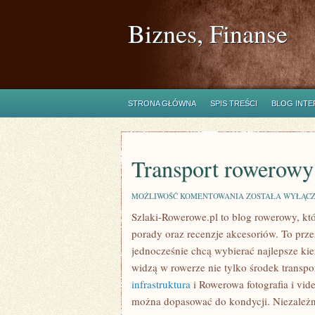
Biznes, Finanse
STRONA GŁÓWNA
SPIS TREŚCI
BLOG INT
Transport rowerowy
TRANSPORT
MOŻLIWOŚĆ KOMENTOWANIA
ZOSTAŁA WYŁĄC
ROWEROWY
Szlaki-Rowerowe.pl to blog rowerowy, kt
porady oraz recenzje akcesoriów. To przest
jednocześnie chcą wybierać najlepsze kier
widzą w rowerze nie tylko środek transpor
infrastruktura
i Rowerowa fotografia i vid
można dopasować do kondycji. Niezależni