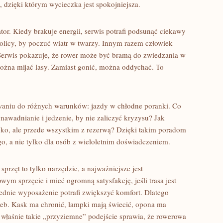
dzięki którym wycieczka jest spokojniejsza.
tor. Kiedy brakuje energii, serwis potrafi podsunąć ciekawy
kolicy, by poczuć wiatr w twarzy. Innym razem człowiek
erwis pokazuje, że rower może być bramą do zwiedzania w
ożna mijać lasy. Zamiast gonić, można oddychać. To
waniu do różnych warunków: jazdy w chłodne poranki. Co
awadnianie i jedzenie, by nie zaliczyć kryzysu? Jak
bko, ale przede wszystkim z rezerwą? Dzięki takim poradom
go, a nie tylko dla osób z wieloletnim doświadczeniem.
przęt to tylko narzędzie, a najważniejsze jest
ym sprzęcie i mieć ogromną satysfakcję, jeśli trasa jest
ednie wyposażenie potrafi zwiększyć komfort. Dlatego
zeb. Kask ma chronić, lampki mają świecić, opona ma
i właśnie takie „przyziemne” podejście sprawia, że rowerowa