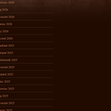
erwiec 2026
j 2026
iecień 2026
rzec 2026
ty 2026
yczeń 2026
udzień 2025
stopad 2025
ździernik 2025
zesień 2025
erpień 2025
piec 2025
erwiec 2025
j 2025
iecień 2025
rzec 2025