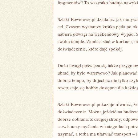
fragmentów? To wszystko buduje nawyki, 
Szlaki-Rowerowe.pl działa też jak motywa
cel. Czasem wystarczy krótka pętla po o
nabiera odwagi na weekendowy wypad. S
swoim tempie. Zamiast stać w korkach, m
doświadczenie, które daje spokój.
Dużo uwagi poświęca się także przygoto
ubrać, by było warstwowo? Jak planować n
dobrać tempo, by dojechać nie tylko szy
rower staje się hobby dostępne dla każde
Szlaki-Rowerowe.pl pokazuje również, że s
doświadczenie. Można jeździć na budżetow
dobrze dobrana. Z drugiej strony, odpowi
serwis uczy myślenia w kategoriach potr
trzymać, a torba ma ułatwiać transport – 