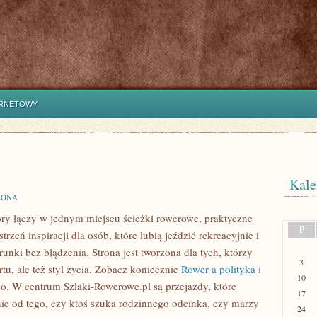
ERNETOWY
Kale
ZONA
óry łączy w jednym miejscu ścieżki rowerowe, praktyczne
P
rzeń inspiracji dla osób, które lubią jeździć rekreacyjnie i
unki bez błądzenia. Strona jest tworzona dla tych, którzy
3
tu, ale też styl życia. Zobacz koniecznie
Rower a polityka i
10
eo. W centrum Szlaki-Rowerowe.pl są przejazdy, które
17
e od tego, czy ktoś szuka rodzinnego odcinka, czy marzy
24