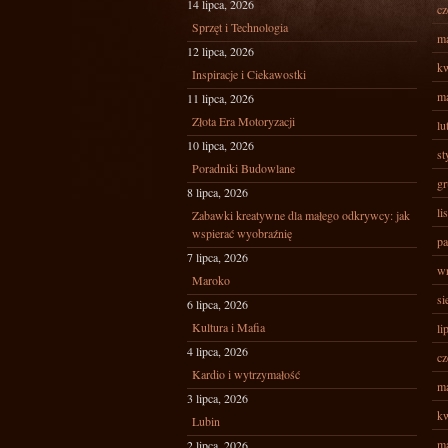
14 lipca, 2026
cz
Sprzęt i Technologia
ma
12 lipca, 2026
kw
Inspiracje i Ciekawostki
ma
11 lipca, 2026
Złota Era Motoryzacji
lu
10 lipca, 2026
st
Poradniki Budowlane
gr
8 lipca, 2026
li
Zabawki kreatywne dla małego odkrywcy: jak
wspierać wyobraźnię
pa
7 lipca, 2026
wr
Maroko
si
6 lipca, 2026
Kultura i Mafia
li
4 lipca, 2026
cz
Kardio i wytrzymałość
ma
3 lipca, 2026
kw
Lubin
ma
2 lipca, 2026