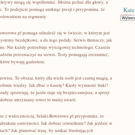
ektywy mogą się współistnieć. Można jechać dla głowy, a
Kate
c. To podejście pomaga uniknąć presji i przypomina, że
 polowaniem na segmenty.
Kategorie
Rowerowe.pl pomaga odnaleźć się w świecie, w którym jest
 systemy bezdętkowe, a do tego pedały. Serwis tłumaczy, jak
ne. Nie każdy potrzebuje wyścigowej technologii. Czasem
budżetu przeznaczyć na serwis. Testy pomagają zrozumieć,
 które bywają gadżetem.
rwisu. To obszar, który dla wielu osób jest czarną magią, a
robinie wiedzy. Jak dbać o kasetę? Kiedy wymienić linki?
dy sprawiają, że jazda staje się bezpieczniejsza, a sprzęt
 dobrze utrzymany rower to mniej awarii.
ne z widocznością. Szlaki-Rowerowe.pl przypomina, że
abraknie ostrożności. Jak dobrać oświetlenie? Jak jeździć w
ach? Jak planować trasę, by unikać frustrujących