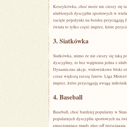
Koszykówka, choć może nie cieszy się tak
ulubionych ⁢dyscyplin sportowych ⁢w wiel
zacięte pojedynki na boisku przyciągają⁢
świata to tylko część​ imprez, ⁢które prz
3. ⁣Siatkówka
Siatkówka, mimo że nie cieszy ‍się‌ taką p
dyscypliny, to bez wątpienia jedna z ulu
Dynamiczne akcje,⁤ widowiskowe bloki or
coraz większą rzeszę fanów. ‌Liga Mistrzó
imprez, które przyciągają uwagę miłośni
4. Baseball
Baseball, ​choć bardziej popularny ​w Sta
popularnych ‍dyscyplin sportowych na ⁣św
emocjonujące rundy play-off ​przyciągają