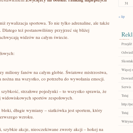
31
« lip
ż rywalizacja sportowa. To ⁣nie tylko adrenaline,⁢ ale także
Dlatego też⁢ postanowiliśmy przyjrzeć‍ się bliżej
Rekl
achwycają widzów na całym⁢ świecie.
Przejdź 
Odwiedź
ołowych:
Skontakt
Więcej n
czy miliony fanów na całym globie. Światowe mistrzostwa,
ka nożna‍ ma wszystko, co potrzeba do wywołania emocji.
Dowiedz
Serwis
⁤szybkość,‌ strzałowe pojedynki – to wszystko⁢ sprawia,⁢ że
Tutaj
ej widowiskowych sportów zespołowych.
http://
loki, ⁣długie wymiany – siatkówka ⁢jest sportem, ​który
Tutaj
pierwszego wzroku.
Witryna
 szybkie akcje, nieoczekiwane zwroty‌ akcji – ‍hokej na