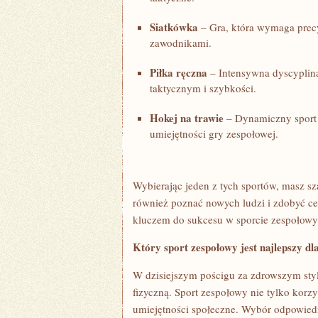
Siatkówka
– Gra, która ⁣wymaga precy
zawodnikami.
Piłka ręczna
– Intensywna dyscyplina
taktycznym i szybkości.
Hokej na trawie
– Dynamiczny sport z
umiejętności gry ⁣zespołowej.
Wybierając jeden z tych sportów, masz sz
⁣również ⁢poznać nowych ludzi i zdobyć ce
kluczem do sukcesu w sporcie zespołowym 
Który sport zespołowy jest najlepszy dl
W dzisiejszym pościgu za zdrowszym styl
fizyczną. Sport zespołowy ⁤nie tylko korz
umiejętności społeczne. Wybór odpowiedn