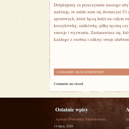
Dziękujemy za przeczytanie⁤ naszego arty
nadzieję, że udało nam⁤ się dostarczyć C
‍sportowych, które łączą⁤ ludzi na całym ‍ś
koszykówkę, siatkówkę, piłkę ‍ręczną ‌cz
emocje ⁤i wyzwania. Zastanawiasz ‍się, któ
⁢każdego ‍z osobna ​i odkryć ⁢swoje ulub
CATEGORIES:
BLOG INTERNETOWY
Comments are closed.
Ostatnie wpisy
A
Agencje i Pośrednicy Nieruchomości
li
14 lipca, 2026
cz