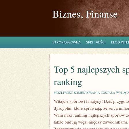
Biznes, Finanse
STRONA GŁÓWNA
SPIS TREŚCI
BLOG INT
Top 5 najlepszych 
ranking
TOP
MOŻLIWOŚĆ KOMENTOWANIA
ZOSTAŁA WYŁĄC
5
Witajcie sportowi fanatycy! Dziś przygot
NAJLEPSZYCH
SPORTÓW
dyscyplin, które sprawiają, że serca mil
ZESPOŁOWYCH
–
Wam nasz ranking najlepszych sportów zesp
RANKING
także budują więzi między zawodnikami. Cz
⁣Zapraszamy do zapoznania się z naszym 