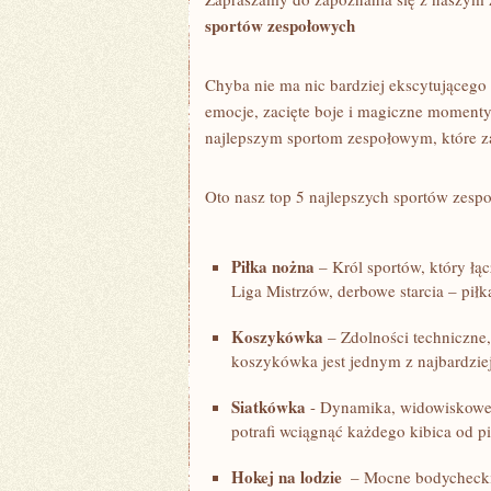
sportów ⁣zespołowych
Chyba nie ma nic bardziej ekscytującego ni
emocje,‍ zacięte boje i magiczne momenty. 
najlepszym sportom ⁣zespołowym, które z
Oto nasz top 5 najlepszych sportów zesp
Piłka nożna
– Król sportów, który łą
Liga Mistrzów, derbowe starcia – pił
Koszykówka
– ⁣Zdolności techniczne, 
koszykówka jest jednym z najbardzi
Siatkówka
-​ Dynamika, widowiskowe b
potrafi wciągnąć każdego kibica od 
Hokej na lodzie
⁣ – Mocne bodychecki,