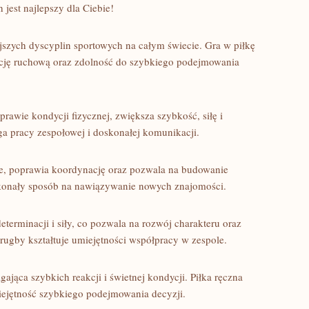
 jest najlepszy dla Ciebie!
iejszych dyscyplin sportowych na całym świecie. Gra ⁣w piłkę
ję ruchową oraz zdolność do szybkiego⁢ podejmowania
rawie‌ kondycji fizycznej, zwiększa szybkość, siłę i
pracy zespołowej ‍i doskonałej komunikacji.
ie, poprawia koordynację oraz ⁣pozwala na budowanie
 doskonały ⁣sposób na nawiązywanie nowych znajomości.
terminacji i siły, co pozwala na⁢ rozwój charakteru oraz
ugby kształtuje umiejętności współpracy ⁣w zespole.
jąca szybkich reakcji i świetnej kondycji. Piłka ręczna
miejętność szybkiego ‍podejmowania decyzji.