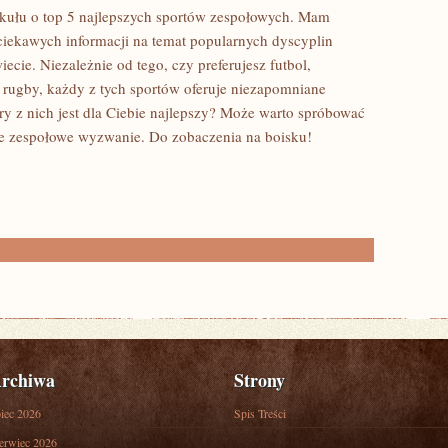
kułu o ‌top 5 najlepszych⁢ sportów zespołowych.⁢ Mam
i ciekawych informacji na temat popularnych dyscyplin
wiecie. ⁤Niezależnie od tego, czy preferujesz futbol,
y rugby, każdy z tych sportów oferuje niezapomniane
ry ‍z ​nich jest dla Ciebie najlepszy? Może warto spróbować
ione zespołowe wyzwanie. Do⁣ zobaczenia na boisku!
rchiwa
Strony
piec 2026
Spis Treści
erwiec 2026