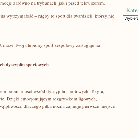
emocje zarówno na trybunach, jak i‌ przed telewizorem.
Kate
ta wytrzymałość – rugby to sport dla twardzieli, którzy ​nie
Kategorie
​może Twój ulubiony‍ sport⁤ zespołowy⁢ zasługuje na⁤
ych dyscyplin sportowych
rem ​popularności wśród dyscyplin sportowych. To gra,
iecie. Dzięki emocjonującym rozgrywkom ligowych,​
ątpliwości, dlaczego ⁢piłka nożna zajmuje pierwsze⁣ miejsce