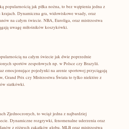
ą popularnością ​jak piłka nożna, to bez wątpienia jedna z
u krajach. Dynamiczna gra,⁤ widowiskowe wsady,​ oraz
 fanów na całym świecie. NBA, Euroliga, oraz mistrzostwa
yciągają uwagę ‌miłośników koszykówki.
opularnością ⁢na całym świecie jak ⁣dwie poprzednie ​
bionych sportów zespołowych np. w Polsce‌ czy Brazylii.
az emocjonujące pojedynki na arenie sportowej przyciągają
w, Grand Prix czy Mistrzostwa Świata to tylko niektóre z
ków siatkówki.
nach Zjednoczonych, to wciąż jedna z ⁢najbardziej
iecie. Dynamiczne rozgrywki, fenomenalne⁢ uderzenia oraz
 fanów z różnych zakątków globu.⁢ MLB oraz ​mistrzostwa