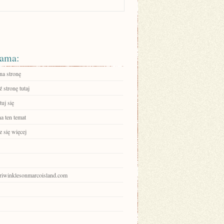
ama:
na stronę
 stronę tutaj
uj się
a ten temat
 się więcej
periwinklesonmarcoisland.com