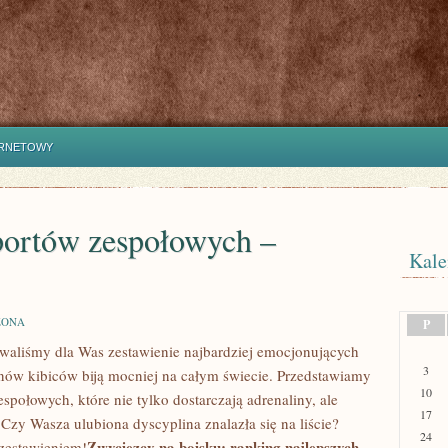
ERNETOWY
sportów zespołowych –
Kale
ZONA
P
owaliśmy dla Was zestawienie ⁢najbardziej⁢ emocjonujących
3
ionów kibiców biją mocniej na całym ​świecie. Przedstawiamy
10
ołowych, które nie tylko​ dostarczają⁣ adrenaliny, ale
17
y Wasza ​ulubiona dyscyplina ‌znalazła‍ się⁣ na liście?
24
Zwycięzcy na boisku: ranking najlepszych
zestawieniem!