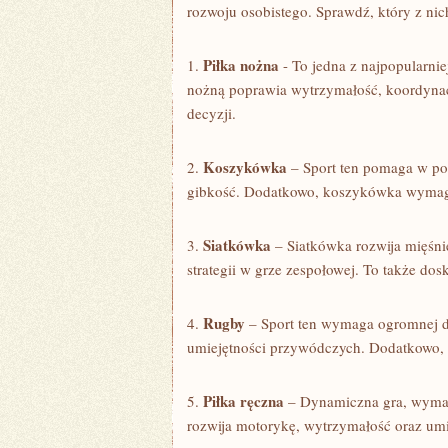
rozwoju osobistego. Sprawdź, który z ​nich
Piłka nożna
1.
-⁤ To​ jedna z najpopularn
nożną poprawia wytrzymałość, koordynac
decyzji.
Koszykówka
2.
– Sport ‌ten pomaga w pop
gibkość. Dodatkowo, koszykówka wymaga 
Siatkówka
3.
– Siatkówka rozwija ⁤mięśn
strategii⁤ w grze zespołowej. ‌To⁤ także⁢
Rugby
4.
– Sport ⁤ten⁣ wymaga ogromnej de
umiejętności przywódczych. Dodatkowo, ​r
Piłka ręczna
5.
– Dynamiczna ​gra, wymaga
rozwija‌ motorykę, ⁣wytrzymałość oraz⁣ u