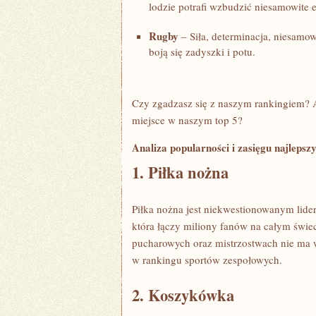
‍lodzie potrafi wzbudzić niesamowite 
Rugby
– Siła, determinacja, niesamowi
boją się ‌zadyszki i⁢ potu.
Czy⁢ zgadzasz się z naszym rankingiem? A 
miejsce w naszym top ‍5?
Analiza popularności i zasięgu najlepsz
1. Piłka nożna
Piłka nożna jest niekwestionowanym ‍lide
która łączy miliony fanów na ⁢całym⁤ św
pucharowych oraz mistrzostwach nie⁢ ma⁤ w
w rankingu sportów ⁤zespołowych.
2. Koszykówka