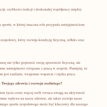
zji, szybkości reakcji i doskonałej współpracy między
 sportu, w której znaczna rola przypada umiejętnościom
espołowy, który rozwija kondycję fizyczną, ⁢refleks oraz
ansę nie tylko poprawić swoją sprawność fizyczną, ale
nne umiejętności ⁢związane z pracą w zespole. Pamiętaj, że ​
jest zaufanie, wzajemne wsparcie i ⁢ciężka praca.
a Twojego zdrowia i rozwoju osobistego?
em życia coraz ⁤więcej osób zwraca uwagę ‌na aktywność
ystnie wpływa‌ na nasze zdrowie, ale także rozwija nasze
iego​ sportu zespołowego‍ może być kluczowy dla naszego