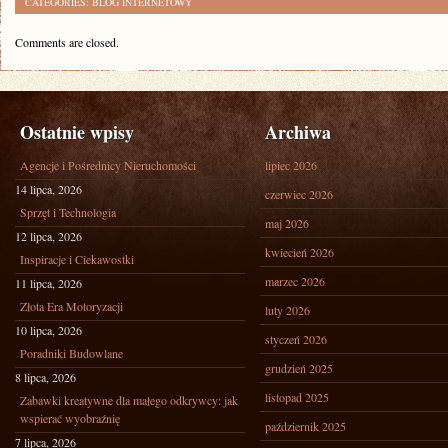
CATEGORIES:
BLOG INTERNETOWY
Comments are closed.
Ostatnie wpisy
Archiwa
Agencje i Pośrednicy Nieruchomości
lipiec 2026
14 lipca, 2026
czerwiec 2026
Sprzęt i Technologia
maj 2026
12 lipca, 2026
kwiecień 2026
Inspiracje i Ciekawostki
marzec 2026
11 lipca, 2026
Złota Era Motoryzacji
luty 2026
10 lipca, 2026
styczeń 2026
Poradniki Budowlane
grudzień 2025
8 lipca, 2026
listopad 2025
Zabawki kreatywne dla małego odkrywcy: jak
wspierać wyobraźnię
październik 2025
7 lipca, 2026