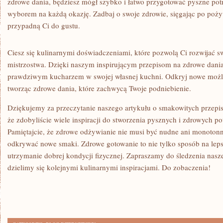
zdrowe dania, będziesz mógł⁤ szybko i łatwo​ przygotować pyszne po
wyborem na każdą okazję.‌ Zadbaj o swoje zdrowie, ‍sięgając​ po pożyw
przypadną Ci do ‍gustu.
Ciesz‌ się kulinarnymi doświadczeniami, które pozwolą Ci rozwijać s
mistrzostwa. Dzięki naszym⁢ inspirującym przepisom na ‍zdrowe⁣ dania,
prawdziwym kucharzem w‌ swojej własnej ‍kuchni. Odkryj ​nowe ‍możl
tworząc⁣ zdrowe dania, które zachwycą Twoje podniebienie.
Dziękujemy za ‍przeczytanie naszego ‍artykułu o ‌smakowitych przep
że⁣ zdobyliście‌ wiele inspiracji do stworzenia pysznych ​i zdrowych p
Pamiętajcie, że zdrowe odżywianie nie musi ‍być‍ nudne ani monoto
odkrywać⁢ nowe smaki.⁤ Zdrowe gotowanie to nie tylko‍ sposób na leps
utrzymanie dobrej kondycji fizycznej. ⁣Zapraszamy do ⁢śledzenia ⁣nasze
dzielimy się kolejnymi ‌kulinarnymi inspiracjami. ‍Do zobaczenia!