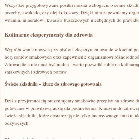
Wszystkie⁣ przygotowywane ‍posiłki‍ można⁤ wzbogacić o cenne składnik
orzechy, awokado,​ czy⁣ olej ⁤kokosowy. Dzięki nim zapewniamy or
witamin, minerałów i ​kwasów tłuszczowych ⁢niezbędnych do prawid
Kulinarne eksperymenty dla zdrowia
Wypróbowanie nowych przepisów i ​eksperymentowanie ‍w kuchni pozw
horyzontów smakowych oraz‍ zapewnienie organizmowi różnorodnoś
Zdrowa dieta nie musi być nudna ‌- ‍warto pozwolić sobie na ​kulina
smakowitych i zdrowych potraw.
Świeże‌ składniki – ⁣klucz do ⁢zdrowego ⁢gotowania
Dziś z przyjemnością prezentujemy ⁣smakowite przepisy⁣ na zdrowe d
gotowanie ⁤w prawdziwą ucztę dla podniebienia. Kluczem do​ zdroweg
świeże⁤ składniki, które dostarczają nie⁢ tylko intensywnego smaku, 
‍odżywczych.