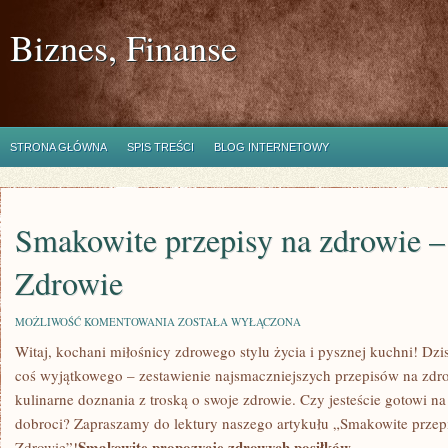
Biznes, Finanse
STRONA GŁÓWNA
SPIS TREŚCI
BLOG INTERNETOWY
Smakowite przepisy na zdrowie – 
Zdrowie
SMAKOWITE
MOŻLIWOŚĆ KOMENTOWANIA
ZOSTAŁA WYŁĄCZONA
PRZEPISY
Witaj, kochani​ miłośnicy zdrowego stylu życia i pysznej kuchni! ‌Dz
NA
ZDROWIE
coś wyjątkowego – zestawienie⁢ najsmaczniejszych przepisów na⁤ zdro
–
KULINARIA
kulinarne doznania z‌ troską o swoje zdrowie. Czy ‌jesteście gotowi na⁤
I
dobroci? Zapraszamy do lektury naszego⁢ artykułu „Smakowite ‌przepi
ZDROWIE
Smakowite propozycje zdrowych‍ posiłków
⁢Zdrowie”!