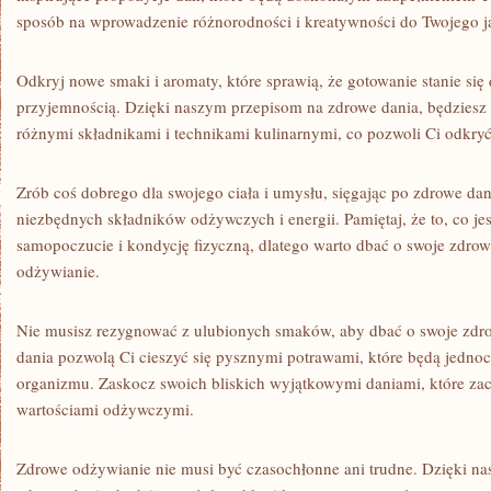
sposób na⁤ wprowadzenie różnorodności i kreatywności do Twojego j
Odkryj nowe smaki i aromaty, ⁣które ⁢sprawią, że gotowanie stanie si
przyjemnością. Dzięki‌ naszym przepisom na zdrowe dania, będzies
różnymi składnikami i technikami kulinarnymi, co pozwoli Ci odkry
Zrób coś dobrego dla swojego⁤ ciała‌ i umysłu, sięgając po zdrowe dan
niezbędnych składników ‍odżywczych ⁤i energii. Pamiętaj, że ⁤to, co 
samopoczucie i kondycję fizyczną, dlatego warto ⁢dbać o swoje zdrowi
odżywianie.
Nie musisz rezygnować z ulubionych smaków, aby dbać o swoje zdro
dania pozwolą Ci cieszyć się pysznymi ‌potrawami, ‌które będą​ jedno
organizmu. Zaskocz swoich ‌bliskich wyjątkowymi daniami, które za
wartościami odżywczymi.
Zdrowe odżywianie nie musi być czasochłonne ani ​trudne. Dzięki n