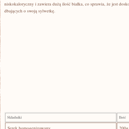
niskokaloryczny⁤ i⁣ zawiera‌ dużą ilość białka, co ‌sprawia, ‍że⁤ jest do
dbających‍ o swoją sylwetkę.
Składniki
Ilość
Serek homogenizowany
200g