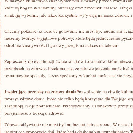
W⁢ naszych ⁤kulinarnych ‌eksperymentach stawiamy przede wszystkim
które są bogate w ​witaminy, ⁤minerały oraz​ przeciwutleniacze.⁢ Dzięki
smakują wybornie, ale także korzystnie‌ wpływają na ⁣nasze zdrowie i
Chcemy pokazać, że zdrowe gotowanie nie musi być nudne‌ ani uciążl
⁤możemy​ tworzyć wyjątkowe potrawy, ⁢które będą jednocześnie⁣ pyszne
⁢odrobina kreatywności i gotowy przepis na sukces na talerzu!
Zapraszamy do eksploracji świata⁣ smaków i aromatów, które mieszaj
⁣przepisach na⁢ zdrowie. Przekonaj się, że zdrowe jedzenie może być​
restauracyjne specjały, a ‌czas spędzony w kuchni ⁤może stać⁤ się prz
Inspirujące przepisy​ na zdrowe dania
Pozwól sobie na chwilę kulinar
tworzyć zdrowe dania, które nie tylko będą korzystne dla Twojego or
zaspokoją Twoje podniebienie. ​Przedstawiamy ​Ci smakowite przepisy
przyjemność⁢ z​ troską o zdrowie.
Zdrowe ​odżywianie nie musi być nudne ani ‍jednostronne.⁤ W naszej k
inspirujące propozycje dań, które będą doskonałym uzupełnieniem Tw