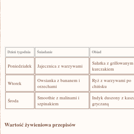
Dzień tygodnia
Śniadanie
Obiad
Sałatka z grillowanym
Poniedziałek
Jajecznica z warzywami
kurczakiem
Owsianka z bananem i
Ryż z ⁤warzywami po
Wtorek
‌orzechami
chińsku
Smoothie​ z malinami⁣ i
Indyk ‌duszony z ‌kasz
Środa
⁣szpinakiem
gryczaną
Wartość żywieniowa przepisów