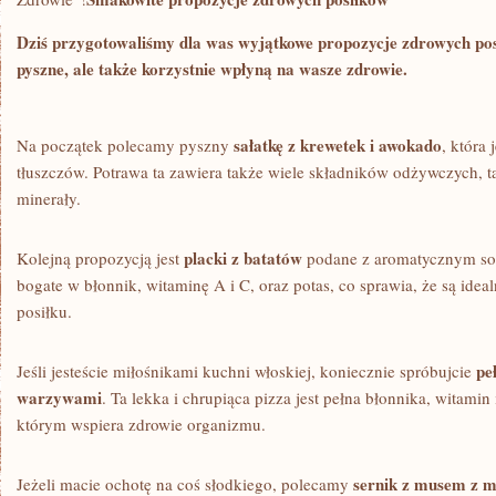
Dziś przygotowaliśmy dla was wyjątkowe propozycje ‌zdrowych posił
pyszne, ale​ także korzystnie wpłyną na wasze⁣ zdrowie.
sałatkę⁤ z krewetek i awokado
Na początek polecamy pyszny
, która 
tłuszczów. Potrawa ta‌ zawiera ⁢także wiele składników odżywczych, ta
minerały.
placki z batatów
Kolejną ⁤propozycją jest
podane z aromatycznym sos
bogate w błonnik, witaminę A‌ i C, oraz potas, co sprawia, że‍ są id
posiłku.
pe
Jeśli jesteście miłośnikami⁢ kuchni włoskiej,‍ koniecznie ⁣spróbujcie
warzywami
. Ta lekka i chrupiąca pizza ‌jest pełna błonnika, witami
którym wspiera zdrowie organizmu.
sernik z musem z m
Jeżeli macie ochotę na coś słodkiego, ⁣polecamy⁣