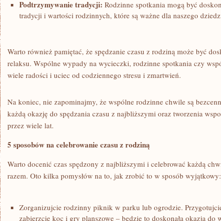
Podtrzymywanie tradycji:
Rodzinne spotkania mogą być doskon
tradycji i wartości rodzinnych, które są ważne ⁤dla naszego dzied
Warto również pamiętać, że spędzanie czasu z rodziną może być do
relaksu. Wspólne wypady na wycieczki, rodzinne spotkania czy wsp
wiele radości i uciec od ​codziennego stresu i zmartwień.
Na koniec, nie zapominajmy, że wspólne rodzinne chwile są bezcenn
każdą okazję do spędzania czasu z najbliższymi oraz tworzenia⁢ wspo
przez wiele lat.
5 sposobów na celebrowanie czasu z rodziną
Warto docenić ⁣czas spędzony z najbliższymi i celebrować każdą chw
razem.⁤ Oto kilka pomysłów​ na to, jak zrobić to w sposób wyjątkowy:
Zorganizujcie rodzinny piknik w parku ⁤lub ogrodzie. Przygotujcie
zabierzcie koc i gry planszowe – będzie to doskonała okazja do 