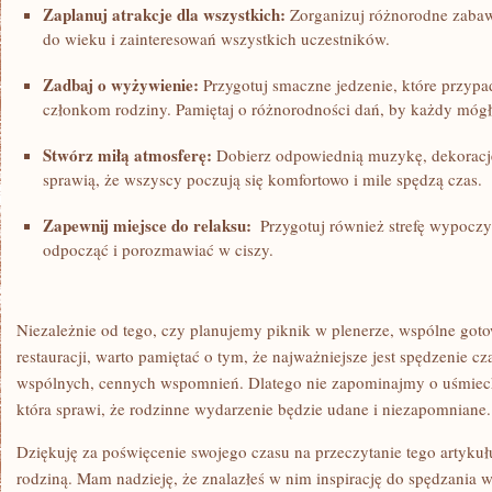
Zaplanuj atrakcje dla wszystkich:
Zorganizuj​ różnorodne ​zabaw
do⁢ wieku i zainteresowań wszystkich uczestników.
Zadbaj o⁣ wyżywienie:
Przygotuj smaczne jedzenie, które przypa
członkom rodziny. Pamiętaj o różnorodności dań, by każdy mógł 
Stwórz miłą atmosferę:
⁢Dobierz odpowiednią muzykę, dekoracje
‌sprawią, że wszyscy poczują się komfortowo i mile spędzą czas.
Zapewnij miejsce do relaksu:
⁢ Przygotuj również strefę wypocz
odpocząć i porozmawiać⁤ w ciszy.
Niezależnie od tego, czy ​planujemy piknik w plenerze, wspólne got
restauracji, warto pamiętać o tym, że najważniejsze jest spędzenie cz
wspólnych,⁣ cennych wspomnień. Dlatego nie zapominajmy o uśmiechu
która ⁣sprawi, że rodzinne wydarzenie będzie udane i niezapomniane.
Dziękuję za poświęcenie swojego czasu ‍na przeczytanie tego artykuł
rodziną. Mam nadzieję, że‌ znalazłeś w nim inspirację do ‌spędzania 