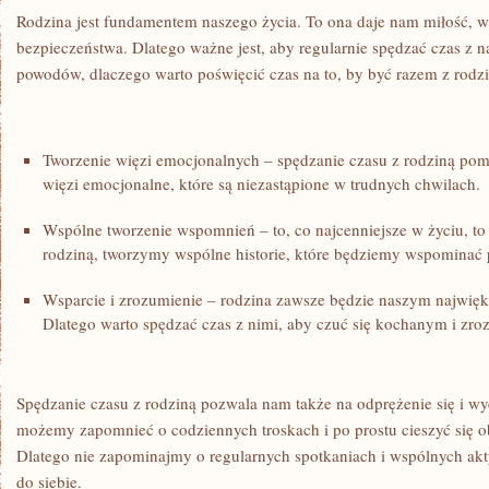
Rodzina jest fundamentem naszego życia. To ona daje nam miłość, w
bezpieczeństwa. Dlatego ⁤ważne⁣ jest, aby regularnie spędzać czas z ‍
⁣powodów, dlaczego warto poświęcić czas na⁤ to, by być razem z rodzi
Tworzenie więzi emocjonalnych – spędzanie⁣ czasu‌ z rodziną pom
więzi emocjonalne, które są niezastąpione w⁣ trudnych chwilach.
Wspólne⁣ tworzenie wspomnień – to, co najcenniejsze w ‍życiu, t
rodziną, tworzymy wspólne historie, które będziemy wspominać p
Wsparcie ⁣i zrozumienie – rodzina zawsze będzie naszym najwię
Dlatego ​warto spędzać czas z nimi, aby czuć się kochanym i zr
Spędzanie czasu z ‌rodziną pozwala nam ⁢także na odprężenie się‍ i w
możemy zapomnieć o⁣ codziennych⁤ troskach i po prostu cieszyć się o
Dlatego nie zapominajmy o regularnych spotkaniach i wspólnych aktyw
do siebie.