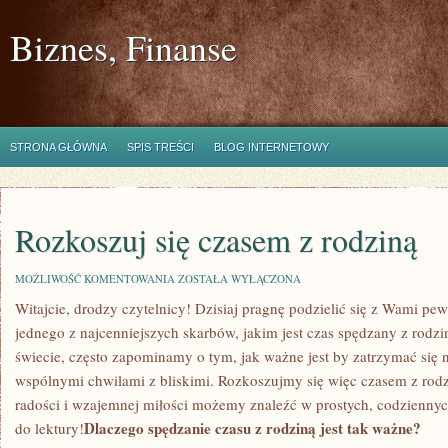
Biznes, Finanse
STRONA GŁÓWNA
SPIS TREŚCI
BLOG INTERNETOWY
Rozkoszuj się czasem z rodziną
ROZKOSZUJ
MOŻLIWOŚĆ KOMENTOWANIA
ZOSTAŁA WYŁĄCZONA
SIĘ
Witajcie, drodzy ‍czytelnicy! Dzisiaj ‌pragnę podzielić się ​z Wami p
CZASEM
Z
jednego z najcenniejszych skarbów, jakim ​jest czas spędzany z rod
RODZINĄ
świecie, często zapominamy o tym, jak ważne jest by ‌zatrzymać się n
wspólnymi ‌chwilami z bliskimi. Rozkoszujmy się więc⁣ czasem z ‍rodz
radości i wzajemnej⁣ miłości możemy znaleźć w prostych, codziennyc
Dlaczego spędzanie czasu z rodziną jest tak ważne?
do lektury!