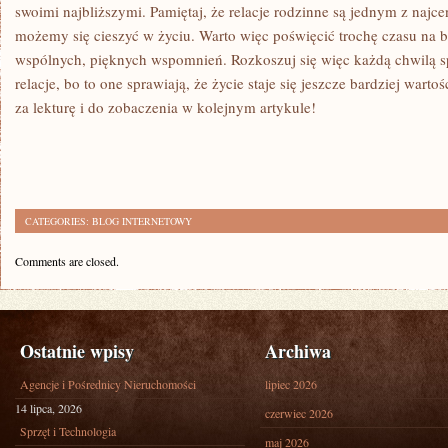
swoimi najbliższymi. Pamiętaj, że relacje rodzinne są jednym z najcen
możemy się cieszyć w życiu. Warto więc poświęcić trochę czasu na b
wspólnych, pięknych ⁢wspomnień. Rozkoszuj się więc każdą chwilą sp
relacje, bo to ⁢one sprawiają, że życie staje się jeszcze bardziej warto
za lekturę i do ​zobaczenia w kolejnym artykule!
CATEGORIES:
BLOG INTERNETOWY
Comments are closed.
Ostatnie wpisy
Archiwa
Agencje i Pośrednicy Nieruchomości
lipiec 2026
14 lipca, 2026
czerwiec 2026
Sprzęt i Technologia
maj 2026