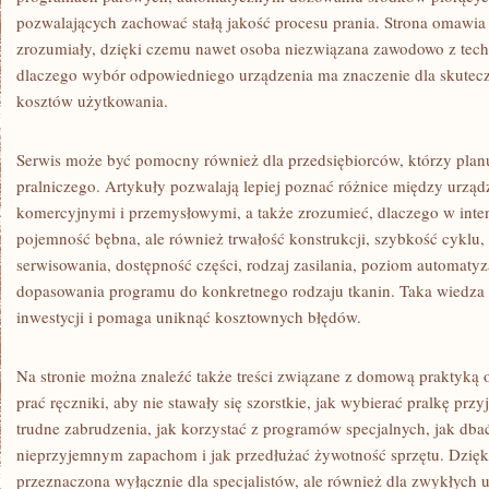
pozwalających zachować stałą jakość procesu prania. Strona omawia
zrozumiały, dzięki czemu nawet osoba niezwiązana zawodowo z tech
dlaczego wybór odpowiedniego urządzenia ma znaczenie dla skutecz
kosztów użytkowania.
Serwis może być pomocny również dla przedsiębiorców, którzy plan
pralniczego. Artykuły pozwalają lepiej poznać różnice między urz
komercyjnymi i przemysłowymi, a także zrozumieć, dlaczego w intens
pojemność bębna, ale również trwałość konstrukcji, szybkość cyklu,
serwisowania, dostępność części, rodzaj zasilania, poziom automatyz
dopasowania programu do konkretnego rodzaju tkanin. Taka wiedza 
inwestycji i pomaga uniknąć kosztownych błędów.
Na stronie można znaleźć także treści związane z domową praktyką o
prać ręczniki, aby nie stawały się szorstkie, jak wybierać pralkę pr
trudne zabrudzenia, jak korzystać z programów specjalnych, jak dbać
nieprzyjemnym zapachom i jak przedłużać żywotność sprzętu. Dzięki 
przeznaczona wyłącznie dla specjalistów, ale również dla zwykłych 