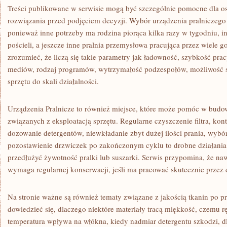
Treści publikowane w serwisie mogą być szczególnie pomocne dla o
rozwiązania przed podjęciem decyzji. Wybór urządzenia pralniczeg
ponieważ inne potrzeby ma rodzina piorąca kilka razy w tygodniu, in
pościeli, a jeszcze inne pralnia przemysłowa pracująca przez wiele 
zrozumieć, że liczą się takie parametry jak ładowność, szybkość prac
mediów, rodzaj programów, wytrzymałość podzespołów, możliwość 
sprzętu do skali działalności.
Urządzenia Pralnicze to również miejsce, które może pomóc w bu
związanych z eksploatacją sprzętu. Regularne czyszczenie filtra, kon
dozowanie detergentów, niewkładanie zbyt dużej ilości prania, wyb
pozostawienie drzwiczek po zakończonym cyklu to drobne działania
przedłużyć żywotność pralki lub suszarki. Serwis przypomina, że na
wymaga regularnej konserwacji, jeśli ma pracować skutecznie przez d
Na stronie ważne są również tematy związane z jakością tkanin po p
dowiedzieć się, dlaczego niektóre materiały tracą miękkość, czemu ręcz
temperatura wpływa na włókna, kiedy nadmiar detergentu szkodzi, d