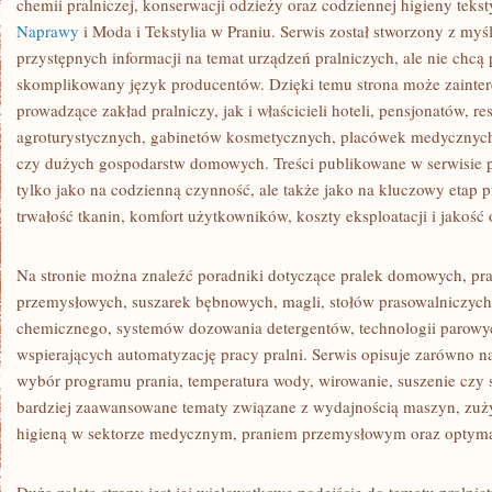
chemii pralniczej, konserwacji odzieży oraz codziennej higieny teks
Naprawy
i Moda i Tekstylia w Praniu. Serwis został stworzony z myśl
przystępnych informacji na temat urządzeń pralniczych, ale nie chcą p
skomplikowany język producentów. Dzięki temu strona może zainte
prowadzące zakład pralniczy, jak i właścicieli hoteli, pensjonatów, re
agroturystycznych, gabinetów kosmetycznych, placówek medycznych,
czy dużych gospodarstw domowych. Treści publikowane w serwisie p
tylko jako na codzienną czynność, ale także jako na kluczowy etap 
trwałość tkanin, komfort użytkowników, koszty eksploatacji i jakość o
Na stronie można znaleźć poradniki dotyczące pralek domowych, pral
przemysłowych, suszarek bębnowych, magli, stołów prasowalniczych
chemicznego, systemów dozowania detergentów, technologii parowy
wspierających automatyzację pracy pralni. Serwis opisuje zarówno n
wybór programu prania, temperatura wody, wirowanie, suszenie czy s
bardziej zaawansowane tematy związane z wydajnością maszyn, zuż
higieną w sektorze medycznym, praniem przemysłowym oraz optymal