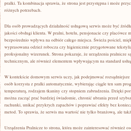
pralki. Ta kombinacja sprawia, że strona jest przystępna i może prz
różnych potrzebach.
Dla osób prowadzących działalność usługową serwis może być źródł
jakości obsługi klienta. W pralni, hotelu, pensjonacie czy placówce 
bezpośrednio wpływa na odbiór całego miejsca. Świeża pościel, mięk
wyprasowana odzież robocza czy higienicznie przygotowane tekstylia
profesjonalny wizerunek. Strona pokazuje, że urządzenia pralnicze s
technicznym, ale również elementem wpływającym na standard usłu
W kontekście domowym serwis uczy, jak podejmować rozsądniejsze 
osób korzysta z pralki automatycznie, wybierając ciągle ten sam pro
temperaturą, rodzajem tkaniny czy stopniem zabrudzenia. Dzięki p
można zacząć prać bardziej świadomie, chronić ubrania przed szyb
rachunki, unikać przykrych zapachów i poprawiać efekty bez konie
metod. To sprawia, że serwis ma wartość nie tylko branżową, ale tak
Urządzenia Pralnicze to strona, która może zainteresować również os