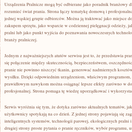
Urządzenia Pralnicze mogą być odbierane jako poradnik branżowy dl
rozumieć świat prania. Strona łączy tematykę domową i profesjonaln
jednej wąskiej grupie odbiorców. Można ją traktować jako miejsce d
zakupem sprzętu, jako wsparcie w codziennej pielęgnacji odzieży, jako
pralni lub jako punkt wyjścia do poznawania nowoczesnych techno
branży pralniczej.
Jednym z najważniejszych atutów serwisu jest to, że przedstawia pran
się połączenie między skutecznością, bezpieczeństwem, oszczędności
pranie nie powinno niszczyć tkanin, generować nadmiernych koszt
wysiłku. Dzięki odpowiednim urządzeniom, właściwym programom,
prawidłowym nawykom można osiągnąć lepsze efekty zarówno w domu
profesjonalnej. Strona pomaga tę wiedzę uporządkować i wykorzysta
Serwis wyróżnia się tym, że dotyka zarówno aktualnych tematów, jak
użytkownicy spotykają na co dzień. Z jednej strony pojawiają się za
inteligentnych systemów, technologii parowej, ekologicznych pralni 
drugiej strony proste pytania o pranie ręczników, wybór programu, 