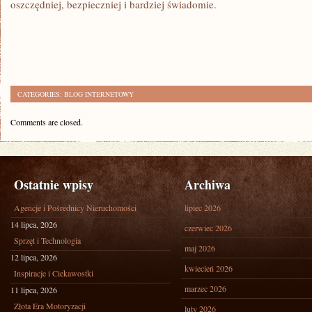
oszczędniej, bezpieczniej i bardziej świadomie.
CATEGORIES:
BLOG INTERNETOWY
Comments are closed.
Ostatnie wpisy
Archiwa
Agencje i Pośrednicy Nieruchomości
lipiec 2026
14 lipca, 2026
czerwiec 2026
Sprzęt i Technologia
maj 2026
12 lipca, 2026
kwiecień 2026
Inspiracje i Ciekawostki
marzec 2026
11 lipca, 2026
Złota Era Motoryzacji
luty 2026