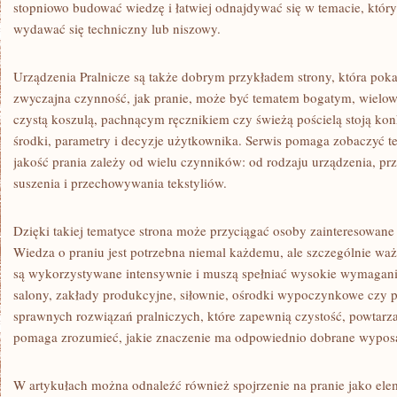
stopniowo budować wiedzę i łatwiej odnajdywać się w temacie, któr
wydawać się techniczny lub niszowy.
Urządzenia Pralnicze są także dobrym przykładem strony, która poka
zwyczajna czynność, jak pranie, może być tematem bogatym, wiel
czystą koszulą, pachnącym ręcznikiem czy świeżą pościelą stoją kon
środki, parametry i decyzje użytkownika. Serwis pomaga zobaczyć te 
jakość prania zależy od wielu czynników: od rodzaju urządzenia, pr
suszenia i przechowywania tekstyliów.
Dzięki takiej tematyce strona może przyciągać osoby zainteresowane 
Wiedza o praniu jest potrzebna niemal każdemu, ale szczególnie ważna
są wykorzystywane intensywnie i muszą spełniać wysokie wymagania.
salony, zakłady produkcyjne, siłownie, ośrodki wypoczynkowe czy 
sprawnych rozwiązań pralniczych, które zapewnią czystość, powtarza
pomaga zrozumieć, jakie znaczenie ma odpowiednio dobrane wypos
W artykułach można odnaleźć również spojrzenie na pranie jako elem