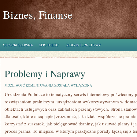
Biznes, Finanse
STRONA GŁÓWNA
SPIS TREŚCI
BLOG INTERNETOWY
Problemy i Naprawy
PROBLEMY
MOŻLIWOŚĆ KOMENTOWANIA
ZOSTAŁA WYŁĄCZONA
I
Urządzenia Pralnicze to tematyczny serwis internetowy poświęcony
NAPRAWY
rozwiązaniom pralniczym, urządzeniom wykorzystywanym w domach, 
obiektach usługowych oraz zakładach przemysłowych. Strona stano
dla osób, które chcą lepiej zrozumieć, jak działa współczesne pralnict
korzystać z suszarek, jak pielęgnować tkaniny, jak usuwać plamy i
proces prania. To miejsce, w którym praktyczne porady łączą się z te