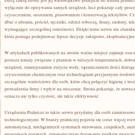
Dużą zaletą strony jest jej wielowątkowe podejście do tematu pralnic
wyłącznie do opisywania samych urządzeń, lecz pokazuje cały proce
czyszczeniem, suszeniem, prasowaniem i konserwacją tekstyliów. Czy
dbać o ubrania, pościel, ręczniki, odzież roboczą, firany, zasłony, te
wymagające szczególnej ostrożności. Dzięki temu serwis ma charakte
która pomaga podejmować lepsze decyzje zakupowe, eksploatacyjne 
W artykułach publikowanych na stronie ważne miejsce zajmuje oszc
porusza tematy związane z praniem w niższych temperaturach, dob
urządzeń, zmniejszaniem zużycia wody, ograniczaniem ilości deter
czyszczeniem chemicznym oraz technologiami przyjaznymi środowisk
szczególnie wartościowe dla osób, które chcą połączyć higienę z tr
prowadzenia firmy i wpływ na otoczenie. Strona pokazuje, że nowocz
oznacza nie tylko czystość, ale także efektywność.
Urządzenia Pralnicze to także serwis przydatny dla osób zainteres
technologicznymi. W branży pralniczej pojawia się coraz więcej roz
automatyzacji, inteligentnych systemach sterowania, czujnikach, ana
programach parowych, automatycznym dozowaniu środków piorących