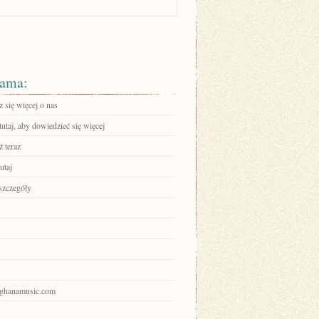
ama:
 się więcej o nas
tutaj, aby dowiedzieć się więcej
 teraz
utaj
szczegóły
llghanamusic.com