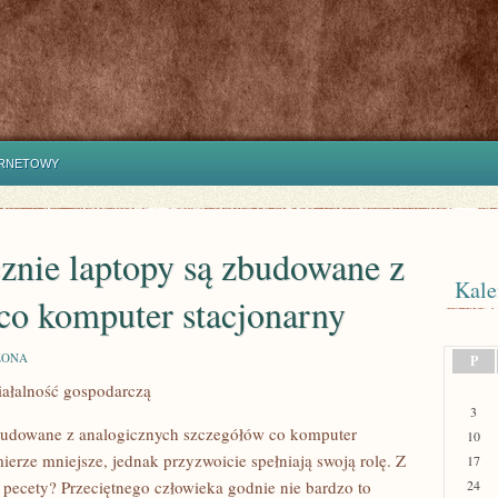
ERNETOWY
znie laptopy są zbudowane z
Kale
co komputer stacjonarny
ZONA
P
iałalność gospodarczą
3
budowane z analogicznych szczegółów co komputer
10
ierze mniejsze, jednak przyzwoicie spełniają swoją rolę. Z
17
pecety? Przeciętnego człowieka godnie nie bardzo to
24