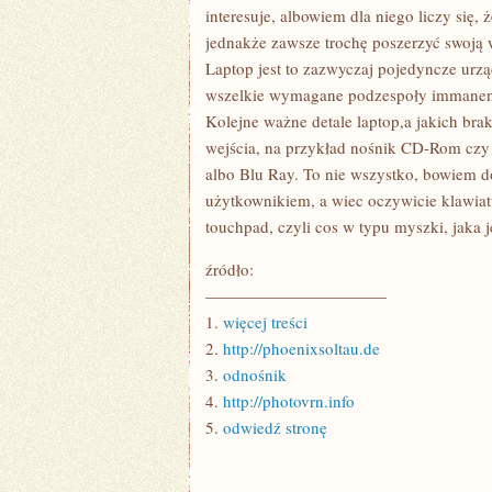
CO
interesuje, albowiem dla niego liczy się,
KOMPUTER
jednakże zawsze trochę poszerzyć swoją 
STACJONARNY
Laptop jest to zazwyczaj pojedyncze urząd
wszelkie wymagane podzespoły immanentn
Kolejne ważne detale laptop,a jakich bra
wejścia, na przykład nośnik CD-Rom czy
albo Blu Ray. To nie wszystko, bowiem d
użytkownikiem, a wiec oczywicie klawiat
touchpad, czyli cos w typu myszki, jaka
źródło:
———————————
1.
więcej treści
2.
http://phoenixsoltau.de
3.
odnośnik
4.
http://photovrn.info
5.
odwiedź stronę