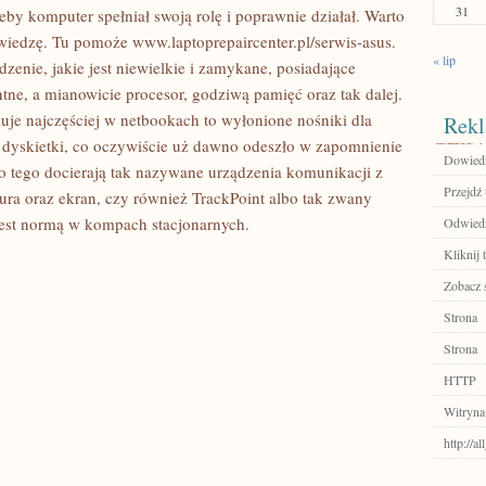
31
 żeby komputer spełniał swoją rolę i poprawnie działał. Warto
wiedzę. Tu pomoże www.laptoprepaircenter.pl/serwis-asus.
« lip
zenie, jakie jest niewielkie i zamykane, posiadające
e, a mianowicie procesor, godziwą pamięć oraz tak dalej.
kuje najczęściej w netbookach to wyłonione nośniki dla
Rekl
 dyskietki, co oczywiście uż dawno odeszło w zapomnienie
Dowiedz
o tego docierają tak nazywane urządzenia komunikacji z
Przejdź 
ura oraz ekran, czy również TrackPoint albo tak zwany
 jest normą w kompach stacjonarnych.
Odwiedź
Kliknij t
Zobacz 
Strona
Strona
HTTP
Witryna
http://a