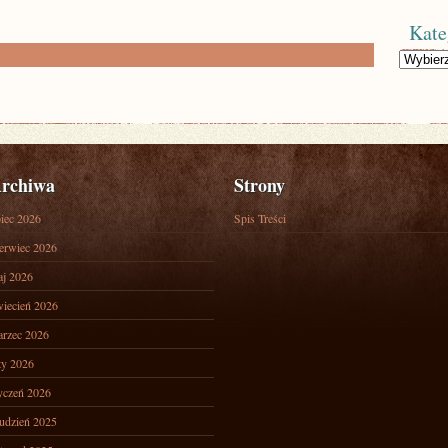
Kate
Kategorie
rchiwa
Strony
piec 2026
Spis Treści
erwiec 2026
j 2026
iecień 2026
rzec 2026
ty 2026
yczeń 2026
udzień 2025