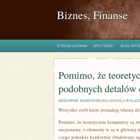
Biznes, Finanse
STRONA GŁÓWNA
SPIS TREŚCI
BLOG INT
Pomimo, że teoretyc
podobnych detalów 
POMIMO,
MOŻLIWOŚĆ KOMENTOWANIA
ZOSTAŁA WYŁĄC
ŻE
Wszystko osób które posiadają własną dz
TEORETYCZNIE
LAPTOPY
SĄ
Pomimo, że teoretycznie komputery są z
ZBUDOWANE
Z
stacjonarny, o elementy te są w głównej m
PODOBNYCH
czego jednakże konkretnie zbudowane są 
DETALÓW