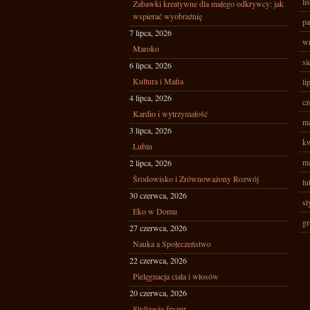
li
Zabawki kreatywne dla małego odkrywcy: jak
wspierać wyobraźnię
pa
7 lipca, 2026
wr
Maroko
si
6 lipca, 2026
Kultura i Mafia
li
4 lipca, 2026
cz
Kardio i wytrzymałość
ma
3 lipca, 2026
kw
Lubin
ma
2 lipca, 2026
Środowisko i Zrównoważony Rozwój
lu
30 czerwca, 2026
st
Eko w Domu
gr
27 czerwca, 2026
Nauka a Społeczeństwo
22 czerwca, 2026
Pielęgnacja ciała i włosów
20 czerwca, 2026
Stylizacja fryzur