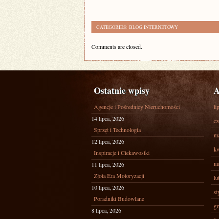
CATEGORIES:
BLOG INTERNETOWY
Comments are closed.
Ostatnie wpisy
A
Agencje i Pośrednicy Nieruchomości
li
14 lipca, 2026
cz
Sprzęt i Technologia
ma
12 lipca, 2026
kw
Inspiracje i Ciekawostki
ma
11 lipca, 2026
Złota Era Motoryzacji
lu
10 lipca, 2026
st
Poradniki Budowlane
gr
8 lipca, 2026