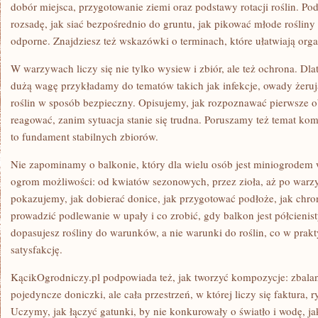
dobór miejsca, przygotowanie ziemi oraz podstawy rotacji roślin. P
rozsadę, jak siać bezpośrednio do gruntu, jak pikować młode rośliny 
odporne. Znajdziesz też wskazówki o terminach, które ułatwiają org
W warzywach liczy się nie tylko wysiew i zbiór, ale też ochrona. Dl
dużą wagę przykładamy do tematów takich jak infekcje, owady żeruj
roślin w sposób bezpieczny. Opisujemy, jak rozpoznawać pierwsze 
reagować, zanim sytuacja stanie się trudna. Poruszamy też temat ko
to fundament stabilnych zbiorów.
Nie zapominamy o balkonie, który dla wielu osób jest miniogrodem 
ogrom możliwości: od kwiatów sezonowych, przez zioła, aż po warz
pokazujemy, jak dobierać donice, jak przygotować podłoże, jak chron
prowadzić podlewanie w upały i co zrobić, gdy balkon jest półcienist
dopasujesz rośliny do warunków, a nie warunki do roślin, co w prak
satysfakcję.
KącikOgrodniczy.pl podpowiada też, jak tworzyć kompozycje: zbalan
pojedyncze doniczki, ale cała przestrzeń, w której liczy się faktura, r
Uczymy, jak łączyć gatunki, by nie konkurowały o światło i wodę, jak