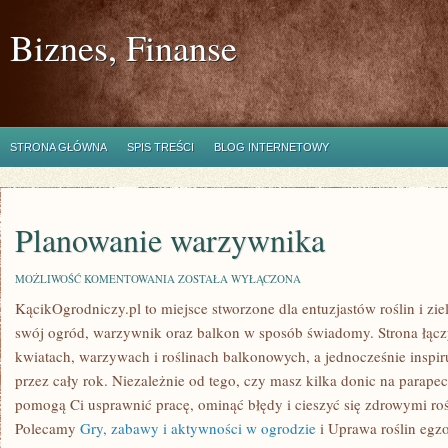
Biznes, Finanse
STRONA GŁÓWNA
SPIS TREŚCI
BLOG INTERNETOWY
Planowanie warzywnika
PLANOWANIE
MOŻLIWOŚĆ KOMENTOWANIA
ZOSTAŁA WYŁĄCZONA
WARZYWNIKA
KącikOgrodniczy.pl to miejsce stworzone dla entuzjastów roślin i zie
swój ogród, warzywnik oraz balkon w sposób świadomy. Strona łącz
kwiatach, warzywach i roślinach balkonowych, a jednocześnie inspi
przez cały rok. Niezależnie od tego, czy masz kilka donic na parapecie
pomogą Ci usprawnić pracę, ominąć błędy i cieszyć się zdrowymi roś
Polecamy
Gry, zabawy i aktywności w ogrodzie
i Uprawa roślin egzot