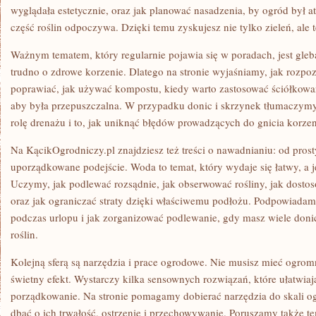
wyglądała estetycznie, oraz jak planować nasadzenia, by ogród był 
część roślin odpoczywa. Dzięki temu zyskujesz nie tylko zieleń, ale 
Ważnym tematem, który regularnie pojawia się w poradach, jest gleb
trudno o zdrowe korzenie. Dlatego na stronie wyjaśniamy, jak rozpoz
poprawiać, jak używać kompostu, kiedy warto zastosować ściółkowani
aby była przepuszczalna. W przypadku donic i skrzynek tłumaczym
rolę drenażu i to, jak uniknąć błędów prowadzących do gnicia korzen
Na KącikOgrodniczy.pl znajdziesz też treści o nawadnianiu: od prost
uporządkowane podejście. Woda to temat, który wydaje się łatwy, 
Uczymy, jak podlewać rozsądnie, jak obserwować rośliny, jak dosto
oraz jak ograniczać straty dzięki właściwemu podłożu. Podpowiadamy
podczas urlopu i jak zorganizować podlewanie, gdy masz wiele don
roślin.
Kolejną sferą są narzędzia i prace ogrodowe. Nie musisz mieć ogrom
świetny efekt. Wystarczy kilka sensownych rozwiązań, które ułatwia
porządkowanie. Na stronie pomagamy dobierać narzędzia do skali o
dbać o ich trwałość, ostrzenie i przechowywanie. Poruszamy także t