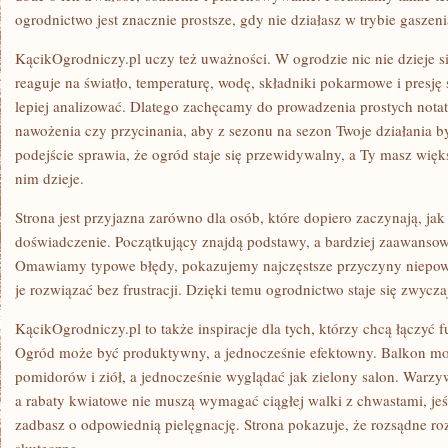
ogrodnictwo jest znacznie prostsze, gdy nie działasz w trybie gaszen
KącikOgrodniczy.pl uczy też uważności. W ogrodzie nic nie dzieje si
reaguje na światło, temperaturę, wodę, składniki pokarmowe i presj
lepiej analizować. Dlatego zachęcamy do prowadzenia prostych notat
nawożenia czy przycinania, aby z sezonu na sezon Twoje działania by
podejście sprawia, że ogród staje się przewidywalny, a Ty masz więk
nim dzieje.
Strona jest przyjazna zarówno dla osób, które dopiero zaczynają, jak 
doświadczenie. Początkujący znajdą podstawy, a bardziej zaawansow
Omawiamy typowe błędy, pokazujemy najczęstsze przyczyny niepo
je rozwiązać bez frustracji. Dzięki temu ogrodnictwo staje się zwycza
KącikOgrodniczy.pl to także inspiracje dla tych, którzy chcą łączyć 
Ogród może być produktywny, a jednocześnie efektowny. Balkon mo
pomidorów i ziół, a jednocześnie wyglądać jak zielony salon. War
a rabaty kwiatowe nie muszą wymagać ciągłej walki z chwastami, jeśl
zadbasz o odpowiednią pielęgnację. Strona pokazuje, że rozsądne roz