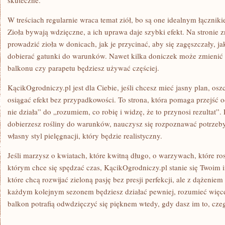
skuteczne.
W treściach regularnie wraca temat ziół, bo są one idealnym łączni
Zioła bywają wdzięczne, a ich uprawa daje szybki efekt. Na stronie 
prowadzić zioła w donicach, jak je przycinać, aby się zagęszczały, j
dobierać gatunki do warunków. Nawet kilka doniczek może zmienić T
balkonu czy parapetu będziesz używać częściej.
KącikOgrodniczy.pl jest dla Ciebie, jeśli chcesz mieć jasny plan, osz
osiągać efekt bez przypadkowości. To strona, która pomaga przejść o
nie działa” do „rozumiem, co robię i widzę, że to przynosi rezultat”.
dobierzesz rośliny do warunków, nauczysz się rozpoznawać potrzeby
własny styl pielęgnacji, który będzie realistyczny.
Jeśli marzysz o kwiatach, które kwitną długo, o warzywach, które ros
którym chce się spędzać czas, KącikOgrodniczy.pl stanie się Twoim i
które chcą rozwijać zieloną pasję bez presji perfekcji, ale z dążeniem
każdym kolejnym sezonem będziesz działać pewniej, rozumieć więcej
balkon potrafią odwdzięczyć się pięknem wtedy, gdy dasz im to, cze