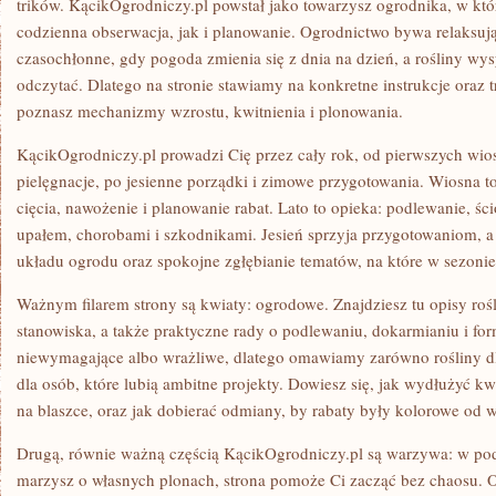
trików. KącikOgrodniczy.pl powstał jako towarzysz ogrodnika, w któ
codzienna obserwacja, jak i planowanie. Ogrodnictwo bywa relaksując
czasochłonne, gdy pogoda zmienia się z dnia na dzień, a rośliny wysy
odczytać. Dlatego na stronie stawiamy na konkretne instrukcje oraz t
poznasz mechanizmy wzrostu, kwitnienia i plonowania.
KącikOgrodniczy.pl prowadzi Cię przez cały rok, od pierwszych wios
pielęgnacje, po jesienne porządki i zimowe przygotowania. Wiosna to
cięcia, nawożenie i planowanie rabat. Lato to opieka: podlewanie, ś
upałem, chorobami i szkodnikami. Jesień sprzyja przygotowaniom, 
układu ogrodu oraz spokojne zgłębianie tematów, na które w sezonie
Ważnym filarem strony są kwiaty: ogrodowe. Znajdziesz tu opisy roś
stanowiska, a także praktyczne rady o podlewaniu, dokarmianiu i f
niewymagające albo wrażliwe, dlatego omawiamy zarówno rośliny dla
dla osób, które lubią ambitne projekty. Dowiesz się, jak wydłużyć k
na blaszce, oraz jak dobierać odmiany, by rabaty były kolorowe od w
Drugą, równie ważną częścią KącikOgrodniczy.pl są warzywa: w po
marzysz o własnych plonach, strona pomoże Ci zacząć bez chaosu.