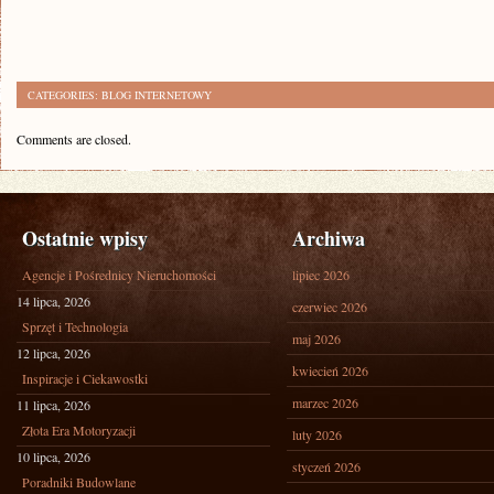
CATEGORIES:
BLOG INTERNETOWY
Comments are closed.
Ostatnie wpisy
Archiwa
Agencje i Pośrednicy Nieruchomości
lipiec 2026
14 lipca, 2026
czerwiec 2026
Sprzęt i Technologia
maj 2026
12 lipca, 2026
kwiecień 2026
Inspiracje i Ciekawostki
marzec 2026
11 lipca, 2026
Złota Era Motoryzacji
luty 2026
10 lipca, 2026
styczeń 2026
Poradniki Budowlane