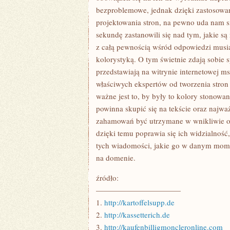
bezproblemowe, jednak dzięki zastosowan
projektowania stron, na pewno uda nam 
sekundę zastanowili się nad tym, jakie s
z całą pewnością wśród odpowiedzi musia
kolorystyką. O tym świetnie zdają sobie s
przedstawiają na witrynie internetowej ms
właściwych ekspertów od tworzenia stron 
ważne jest to, by były to kolory stonowan
powinna skupić się na tekście oraz najwa
zahamowań być utrzymane w wnikliwie odwr
dzięki temu poprawia się ich widzialnoś
tych wiadomości, jakie go w danym momen
na domenie.
źródło:
———————————
1.
http://kartoffelsupp.de
2.
http://kassetterich.de
3.
http://kaufenbilligmoncleronline.com