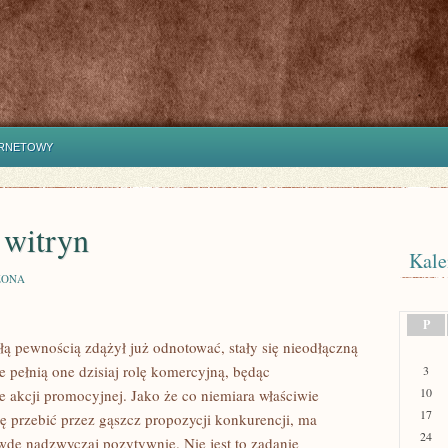
ERNETOWY
 witryn
Kale
ZONA
P
ałą pewnością zdążył już odnotować, stały się nieodłączną
e pełnią one dzisiaj rolę komercyjną, będąc
3
10
 akcji promocyjnej. Jako że co niemiara właściwie
17
ię przebić przez gąszcz propozycji konkurencji, ma
24
wdę nadzwyczaj pozytywnie. Nie jest to zadanie