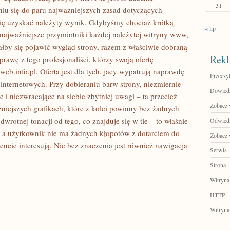
31
iu się do paru najważniejszych zasad dotyczących
się uzyskać należyty wynik. Gdybyśmy chociaż krótką
« lip
ą najważniejsze przymiotniki każdej należytej witryny www,
łby się pojawić wygląd strony, razem z właściwie dobraną
Rekl
prawę z tego profesjonaliści, którzy swoją ofertę
web.info.pl. Oferta jest dla tych, jacy wypatrują naprawdę
Przeczyt
internetowych. Przy dobieraniu barw strony, niezmiernie
Dowiedz 
e i niezwracające na siebie zbytniej uwagi – ta przecież
Zobacz w
żniejszych grafikach, które z kolei powinny bez żadnych
otnej tonacji od tego, co znajduje się w tle – to właśnie
Odwiedź
ć, a użytkownik nie ma żadnych kłopotów z dotarciem do
Zobacz 
cie interesują. Nie bez znaczenia jest również nawigacja
Serwis
Strona
Witryna
HTTP
Witryna