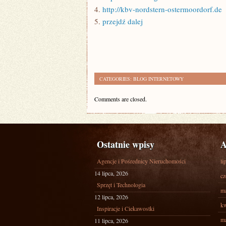
4.
http://kbv-nordstern-ostermoordorf.de
5.
przejdź dalej
CATEGORIES:
BLOG INTERNETOWY
Comments are closed.
Ostatnie wpisy
A
Agencje i Pośrednicy Nieruchomości
li
14 lipca, 2026
cz
Sprzęt i Technologia
ma
12 lipca, 2026
kw
Inspiracje i Ciekawostki
ma
11 lipca, 2026