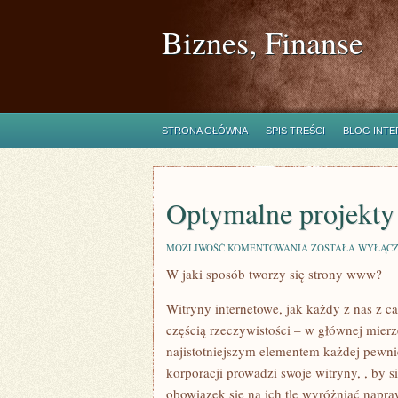
Biznes, Finanse
STRONA GŁÓWNA
SPIS TREŚCI
BLOG INT
Optymalne projekty
OPTYMALNE
MOŻLIWOŚĆ KOMENTOWANIA
ZOSTAŁA WYŁĄC
PROJEKTY
W jaki sposób tworzy się strony www?
WITRYN
Witryny internetowe, jak każdy z nas z c
częścią rzeczywistości – w głównej mierz
najistotniejszym elementem każdej pewnie
korporacji prowadzi swoje witryny, , by s
obowiązek się na ich tle wyróżniać napra