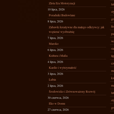
Złota Era Motoryzacji
lu
10 lipca, 2026
st
Poradniki Budowlane
gr
8 lipca, 2026
li
Zabawki kreatywne dla małego odkrywcy: jak
wspierać wyobraźnię
pa
7 lipca, 2026
wr
Maroko
si
6 lipca, 2026
Kultura i Mafia
li
4 lipca, 2026
cz
Kardio i wytrzymałość
ma
3 lipca, 2026
kw
Lubin
ma
2 lipca, 2026
Środowisko i Zrównoważony Rozwój
lu
30 czerwca, 2026
st
Eko w Domu
gr
27 czerwca, 2026