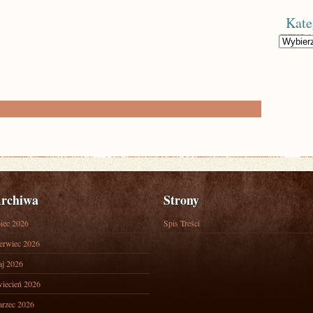
Kate
Kategorie
rchiwa
Strony
piec 2026
Spis Treści
erwiec 2026
j 2026
iecień 2026
rzec 2026