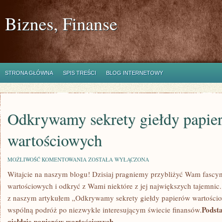
Biznes, Finanse
STRONA GŁÓWNA
SPIS TREŚCI
BLOG INTERNETOWY
Odkrywamy sekrety giełdy papie
wartościowych
ODKRYWAMY
MOŻLIWOŚĆ KOMENTOWANIA
ZOSTAŁA WYŁĄCZONA
SEKRETY
Witajcie‌ na naszym blogu! Dzisiaj pragniemy przybliżyć Wam fascyn
GIEŁDY
PAPIERÓW
wartościowych i odkryć z Wami niektóre z jej ​największych tajemnic
WARTOŚCIOWYCH
⁣z naszym artykułem „Odkrywamy ⁢sekrety giełdy‌ papierów wartości
Podst
wspólną ⁣podróż po niezwykle interesującym świecie finansów.
giełdzie papierów wartościowych