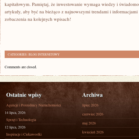
kapitałowym. Pamiętaj, że inwestowanie wymaga wiedzy i świadomości
artykuły, aby być na bieżąco z najnowszymi trendami i informacjami
zobaczenia ⁤na kolejnych wpisach!
CATEGORIES:
BLOG INTERNETOWY
Comments are closed.
Ostatnie wpisy
Archiwa
Agencje i Pośrednicy Nieruchomości
lipiec 2026
14 lipca, 2026
czerwiec 2026
Sprzęt i Technologia
maj 2026
12 lipca, 2026
kwiecień 2026
Inspiracje i Ciekawostki