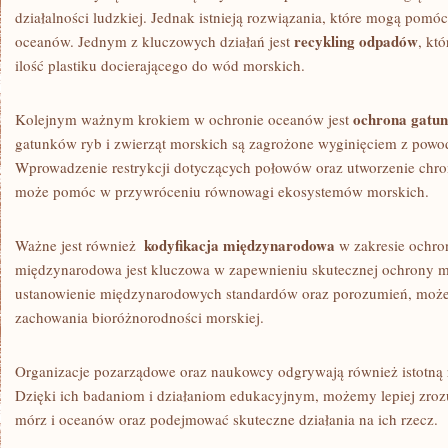
działalności ludzkiej. Jednak istnieją⁣ rozwiązania, które mogą pom
recykling odpadów
oceanów. Jednym z kluczowych działań jest
, kt
ilość plastiku docierającego do wód morskich.
ochrona ​gatu
Kolejnym ważnym krokiem w ochronie oceanów jest
gatunków ryb i zwierząt morskich są zagrożone wyginięciem z ⁣pow
Wprowadzenie restrykcji ⁢dotyczących połowów oraz⁤ utworzenie chr
może pomóc w przywróceniu równowagi ekosystemów morskich.
kodyfikacja międzynarodowa
Ważne jest również ⁤
w zakresie ochro
międzynarodowa ⁣jest ⁤kluczowa w ‍zapewnieniu skutecznej ochrony 
ustanowienie międzynarodowych standardów oraz porozumień, ⁣może
⁤zachowania bioróżnorodności morskiej.
Organizacje pozarządowe oraz naukowcy odgrywają również istotną 
Dzięki ich⁢ badaniom i działaniom edukacyjnym, możemy lepiej zro
mórz i oceanów oraz podejmować skuteczne działania na⁤ ich rzecz.