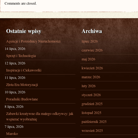
Comments are closed.
Ostatnie wpisy
Archiwa
Agencje i Pośrednicy Nieruchomości
lipiec 2026
14 lipca, 2026
czerwiec 2026
Sprzęt i Technologia
maj 2026
12 lipca, 2026
kwiecień 2026
Inspiracje i Ciekawostki
marzec 2026
11 lipca, 2026
Złota Era Motoryzacji
luty 2026
10 lipca, 2026
styczeń 2026
Poradniki Budowlane
grudzień 2025
8 lipca, 2026
listopad 2025
Zabawki kreatywne dla małego odkrywcy: jak
wspierać wyobraźnię
październik 2025
7 lipca, 2026
wrzesień 2025
Maroko