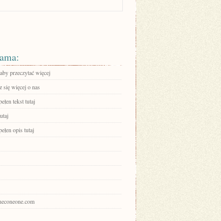
ama:
 aby przeczytać więcej
 się więcej o nas
ełen tekst tutaj
utaj
ełen opis tutaj
pineconeone.com