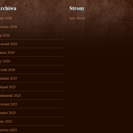
rchiwa
Strony
piec 2026
Spis Treści
erwiec 2026
j 2026
iecień 2026
rzec 2026
ty 2026
yczeń 2026
udzień 2025
stopad 2025
ździernik 2025
zesień 2025
erpień 2025
piec 2025
erwiec 2025