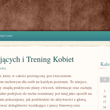
ERNETOWY
ujących i Trening Kobiet
Kale
ZONA
i, który w całości poświęcony jest ćwiczeniom
P
om ruchowym dla osób na każdym poziomie. To miejsce,
y znajdą praktyczne plany ćwiczeń, informacje oraz zachętę
3
lne podejście do ruchu rozumiany jest tutaj jako sposób na
10
ronie pokazujemy, jak podchodzić do aktywności z głową,
17
wać dolegliwości wynikające z pracy biurowej oraz
24