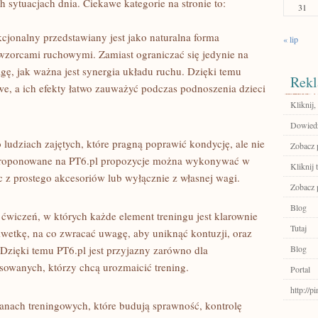
sytuacjach dnia. Ciekawe kategorie na stronie to:
31
nkcjonalny przedstawiany jest jako naturalna forma
« lip
 wzorcami ruchowymi. Zamiast ograniczać się jedynie na
, jak ważna jest synergia układu ruchu. Dzięki temu
Rekl
e, a ich efekty łatwo zauważyć podczas podnoszenia dzieci
Kliknij,
Dowiedz
 ludziach zajętych, które pragną poprawić kondycję, ale nie
Zobacz p
o proponowane na PT6.pl propozycje można wykonywać w
Kliknij t
c z prostego akcesoriów lub wyłącznie z własnej wagi.
Zobacz p
Blog
ćwiczeń, w których każde element treningu jest klarownie
Tutaj
lwetkę, na co zwracać uwagę, aby uniknąć kontuzji, oraz
 Dzięki temu PT6.pl jest przyjazny zarówno dla
Blog
nsowanych, którzy chcą urozmaicić trening.
Portal
http://
lanach treningowych, które budują sprawność, kontrolę