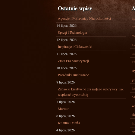
Ostatnie wpisy
A
Agencje i Pośrednicy Nieruchomości
li
14 lipca, 2026
cz
Sprzęt i Technologia
ma
12 lipca, 2026
kw
Inspiracje i Ciekawostki
ma
11 lipca, 2026
Złota Era Motoryzacji
lu
10 lipca, 2026
st
Poradniki Budowlane
gr
8 lipca, 2026
li
Zabawki kreatywne dla małego odkrywcy: jak
wspierać wyobraźnię
pa
7 lipca, 2026
wr
Maroko
si
6 lipca, 2026
Kultura i Mafia
li
4 lipca, 2026
cz