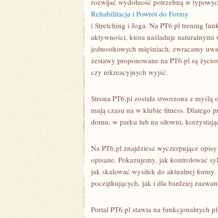
rozwijać wydolność potrzebną w typowych 
Rehabilitacja i Powrót do Formy
i Stretching i Joga. Na PT6.pl trening fu
aktywności, która naśladuje naturalnymi
jednostkowych mięśniach, zwracamy uwagę
zestawy proponowane na PT6.pl są życiow
czy rekreacyjnych wyjść.
Strona PT6.pl została stworzona z myślą o
mają czasu na w klubie fitness. Dlateg
domu, w parku lub na siłowni, korzystają
Na PT6.pl znajdziesz wyczerpujące opisy 
opisane. Pokazujemy, jak kontrolować sy
jak skalować wysiłek do aktualnej formy.
początkujących, jak i dla bardziej zaawa
Portal PT6.pl stawia na funkcjonalnych p