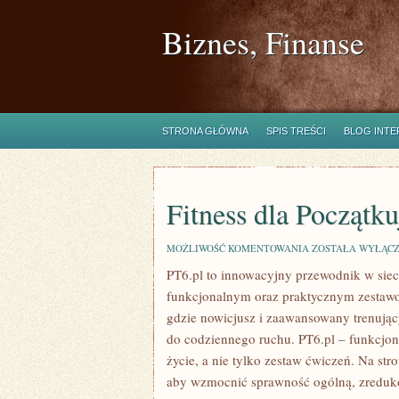
Biznes, Finanse
STRONA GŁÓWNA
SPIS TREŚCI
BLOG INT
Fitness dla Początk
FITNESS
MOŻLIWOŚĆ KOMENTOWANIA
ZOSTAŁA WYŁĄC
DLA
PT6.pl to innowacyjny przewodnik w siec
POCZĄTKUJĄCYCH
I
funkcjonalnym oraz praktycznym zestaw
TRENING
KOBIET
gdzie nowicjusz i zaawansowany trenując
do codziennego ruchu. PT6.pl – funkcjona
życie, a nie tylko zestaw ćwiczeń. Na st
aby wzmocnić sprawność ogólną, zreduko