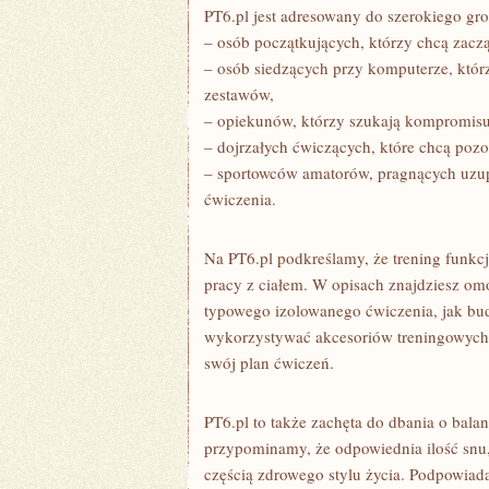
PT6.pl jest adresowany do szerokiego gr
– osób początkujących, którzy chcą zaczą
– osób siedzących przy komputerze, któr
zestawów,
– opiekunów, którzy szukają kompromisu
– dojrzałych ćwiczących, które chcą pozo
– sportowców amatorów, pragnących uzupe
ćwiczenia.
Na PT6.pl podkreślamy, że trening funkcj
pracy z ciałem. W opisach znajdziesz om
typowego izolowanego ćwiczenia, jak bu
wykorzystywać akcesoriów treningowych, t
swój plan ćwiczeń.
PT6.pl to także zachęta do dbania o bal
przypominamy, że odpowiednia ilość snu,
częścią zdrowego stylu życia. Podpowiad