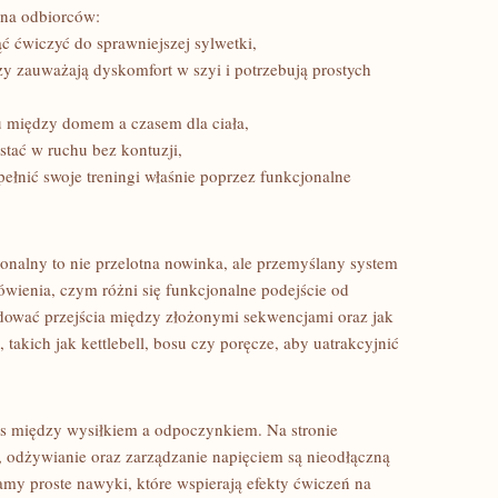
ona odbiorców:
ć ćwiczyć do sprawniejszej sylwetki,
zy zauważają dyskomfort w szyi i potrzebują prostych
 między domem a czasem dla ciała,
stać w ruchu bez kontuzji,
łnić swoje treningi właśnie poprzez funkcjonalne
onalny to nie przelotna nowinka, ale przemyślany system
ówienia, czym różni się funkcjonalne podejście od
dować przejścia między złożonymi sekwencjami oraz jak
akich jak kettlebell, bosu czy poręcze, aby uatrakcyjnić
ans między wysiłkiem a odpoczynkiem. Na stronie
 odżywianie oraz zarządzanie napięciem są nieodłączną
amy proste nawyki, które wspierają efekty ćwiczeń na