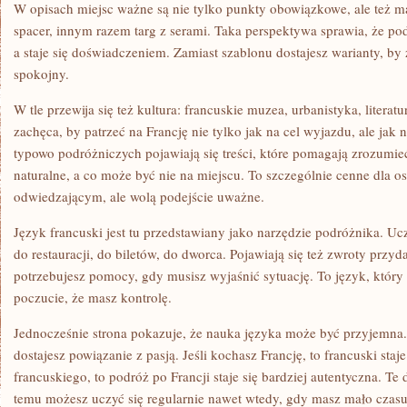
W opisach miejsc ważne są nie tylko punkty obowiązkowe, ale też ma
spacer, innym razem targ z serami. Taka perspektywa sprawia, że po
a staje się doświadczeniem. Zamiast szablonu dostajesz warianty, b
spokojny.
W tle przewija się też kultura: francuskie muzea, urbanistyka, literatu
zachęca, by patrzeć na Francję nie tylko jak na cel wyjazdu, ale jak
typowo podróżniczych pojawiają się treści, które pomagają zrozumieć
naturalne, a co może być nie na miejscu. To szczególnie cenne dla os
odwiedzającym, ale wolą podejście uważne.
Język francuski jest tu przedstawiany jako narzędzie podróżnika. Uc
do restauracji, do biletów, do dworca. Pojawiają się też zwroty przyda
potrzebujesz pomocy, gdy musisz wyjaśnić sytuację. To język, który 
poczucie, że masz kontrolę.
Jednocześnie strona pokazuje, że nauka języka może być przyjemna.
dostajesz powiązanie z pasją. Jeśli kochasz Francję, to francuski staje
francuskiego, to podróż po Francji staje się bardziej autentyczna. Te
temu możesz uczyć się regularnie nawet wtedy, gdy masz mało czas