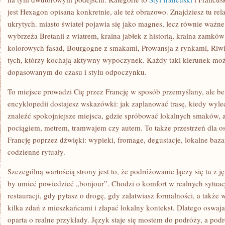
jest Hexagon opisana konkretnie, ale też obrazowo. Znajdziesz tu rel
ukrytych. miasto świateł pojawia się jako magnes, lecz równie ważne
wybrzeża Bretanii z wiatrem, kraina jabłek z historią, kraina zamków
kolorowych fasad, Bourgogne z smakami, Prowansja z rynkami, Riwie
tych, którzy kochają aktywny wypoczynek. Każdy taki kierunek moż
dopasowanym do czasu i stylu odpoczynku.
To miejsce prowadzi Cię przez Francję w sposób przemyślany, ale be
encyklopedii dostajesz wskazówki: jak zaplanować trasę, kiedy wyle
znaleźć spokojniejsze miejsca, gdzie spróbować lokalnych smaków, a
pociągiem, metrem, tramwajem czy autem. To także przestrzeń dla o
Francję poprzez dźwięki: wypieki, fromage, degustacje, lokalne bazar
codzienne rytuały.
Szczególną wartością strony jest to, że podróżowanie łączy się tu z j
by umieć powiedzieć „bonjour”. Chodzi o komfort w realnych sytua
restauracji, gdy pytasz o drogę, gdy załatwiasz formalności, a także
kilka zdań z mieszkańcami i złapać lokalny kontekst. Dlatego oswaja
oparta o realne przykłady. Język staje się mostem do podróży, a pod