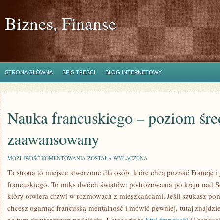
Biznes, Finanse
STRONA GŁÓWNA
SPIS TREŚCI
BLOG INTERNETOWY
Nauka francuskiego – poziom śred
zaawansowany
NAUKA
MOŻLIWOŚĆ KOMENTOWANIA
ZOSTAŁA WYŁĄCZONA
FRANCUSKIEGO
Ta strona to miejsce stworzone dla osób, które chcą poznać Francję i
–
POZIOM
francuskiego. To miks dwóch światów: podróżowania po kraju nad S
ŚREDNI
I
który otwiera drzwi w rozmowach z mieszkańcami. Jeśli szukasz pom
ZAAWANSOWANY
chcesz ogarnąć francuską mentalność i mówić pewniej, tutaj znajdzi
na tym dwutorowym podejściu. Kategorie to
Styl francuski
i Francusk