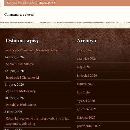
CATEGORIES:
BLOG INTERNETOWY
Comments are closed.
Ostatnie wpisy
Archiwa
Agencje i Pośrednicy Nieruchomości
lipiec 2026
14 lipca, 2026
czerwiec 2026
Sprzęt i Technologia
maj 2026
12 lipca, 2026
kwiecień 2026
Inspiracje i Ciekawostki
marzec 2026
11 lipca, 2026
Złota Era Motoryzacji
luty 2026
10 lipca, 2026
styczeń 2026
Poradniki Budowlane
grudzień 2025
8 lipca, 2026
listopad 2025
Zabawki kreatywne dla małego odkrywcy: jak
wspierać wyobraźnię
październik 2025