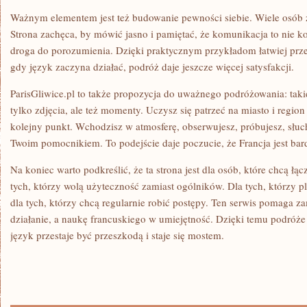
Ważnym elementem jest też budowanie pewności siebie. Wiele osób z
Strona zachęca, by mówić jasno i pamiętać, że komunikacja to nie ko
droga do porozumienia. Dzięki praktycznym przykładom łatwiej prze
gdy język zaczyna działać, podróż daje jeszcze więcej satysfakcji.
ParisGliwice.pl to także propozycja do uważnego podróżowania: tak
tylko zdjęcia, ale też momenty. Uczysz się patrzeć na miasto i region
kolejny punkt. Wchodzisz w atmosferę, obserwujesz, próbujesz, słucha
Twoim pomocnikiem. To podejście daje poczucie, że Francja jest bard
Na koniec warto podkreślić, że ta strona jest dla osób, które chcą łą
tych, którzy wolą użyteczność zamiast ogólników. Dla tych, którzy pl
dla tych, którzy chcą regularnie robić postępy. Ten serwis pomaga z
działanie, a naukę francuskiego w umiejętność. Dzięki temu podróże s
język przestaje być przeszkodą i staje się mostem.