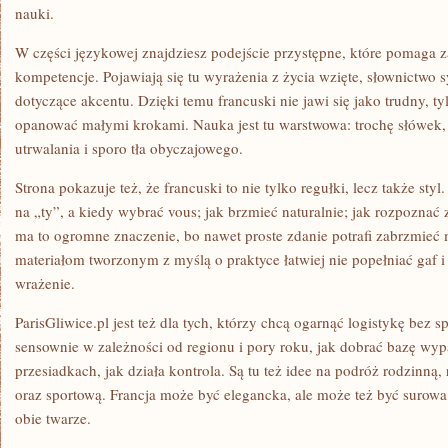
nauki.
W części językowej znajdziesz podejście przystępne, które pomaga z
kompetencje. Pojawiają się tu wyrażenia z życia wzięte, słownictwo 
dotyczące akcentu. Dzięki temu francuski nie jawi się jako trudny, t
opanować małymi krokami. Nauka jest tu warstwowa: trochę słówek, t
utrwalania i sporo tła obyczajowego.
Strona pokazuje też, że francuski to nie tylko regułki, lecz także sty
na „ty”, a kiedy wybrać vous; jak brzmieć naturalnie; jak rozpozna
ma to ogromne znaczenie, bo nawet proste zdanie potrafi zabrzmieć m
materiałom tworzonym z myślą o praktyce łatwiej nie popełniać gaf i
wrażenie.
ParisGliwice.pl jest też dla tych, którzy chcą ogarnąć logistykę bez
sensownie w zależności od regionu i pory roku, jak dobrać bazę w
przesiadkach, jak działa kontrola. Są tu też idee na podróż rodzinną
oraz sportową. Francja może być elegancka, ale może też być surow
obie twarze.