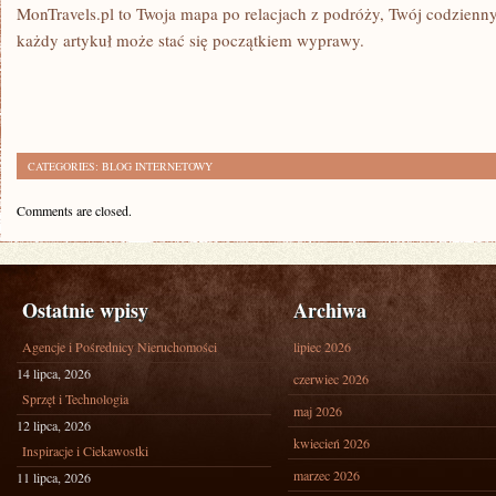
MonTravels.pl to Twoja mapa po relacjach z podróży, Twój codzienn
każdy artykuł może stać się początkiem wyprawy.
CATEGORIES:
BLOG INTERNETOWY
Comments are closed.
Ostatnie wpisy
Archiwa
Agencje i Pośrednicy Nieruchomości
lipiec 2026
14 lipca, 2026
czerwiec 2026
Sprzęt i Technologia
maj 2026
12 lipca, 2026
kwiecień 2026
Inspiracje i Ciekawostki
marzec 2026
11 lipca, 2026