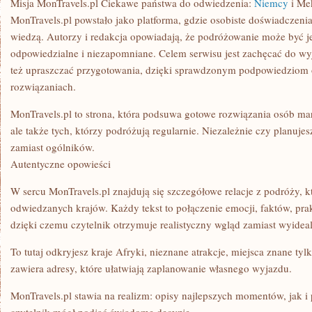
Misja MonTravels.pl Ciekawe państwa do odwiedzenia:
Niemcy
i Me
MonTravels.pl powstało jako platforma, gdzie osobiste doświadczenia
wiedzą. Autorzy i redakcja opowiadają, że podróżowanie może być j
odpowiedzialne i niezapomniane. Celem serwisu jest zachęcać do wyj
też upraszczać przygotowania, dzięki sprawdzonym podpowiedziom 
rozwiązaniach.
MonTravels.pl to strona, która podsuwa gotowe rozwiązania osób ma
ale także tych, którzy podróżują regularnie. Niezależnie czy planujesz
zamiast ogólników.
Autentyczne opowieści
W sercu MonTravels.pl znajdują się szczegółowe relacje z podróży, k
odwiedzanych krajów. Każdy tekst to połączenie emocji, faktów, prakty
dzięki czemu czytelnik otrzymuje realistyczny wgląd zamiast wyidea
To tutaj odkryjesz kraje Afryki, nieznane atrakcje, miejsca znane ty
zawiera adresy, które ułatwiają zaplanowanie własnego wyjazdu.
MonTravels.pl stawia na realizm: opisy najlepszych momentów, jak i 