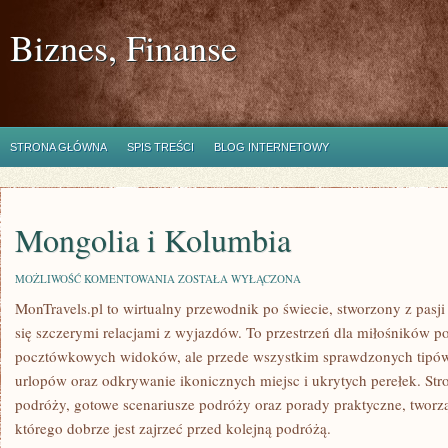
Biznes, Finanse
STRONA GŁÓWNA
SPIS TREŚCI
BLOG INTERNETOWY
Mongolia i Kolumbia
MONGOLIA
MOŻLIWOŚĆ KOMENTOWANIA
ZOSTAŁA WYŁĄCZONA
I
MonTravels.pl to wirtualny przewodnik po świecie, stworzony z pasji
KOLUMBIA
się szczerymi relacjami z wyjazdów. To przestrzeń dla miłośników po
pocztówkowych widoków, ale przede wszystkim sprawdzonych tipów
urlopów oraz odkrywanie ikonicznych miejsc i ukrytych perełek. Stron
podróży, gotowe scenariusze podróży oraz porady praktyczne, tworz
którego dobrze jest zajrzeć przed kolejną podróżą.