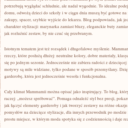
potrzebują wyglądać schludnie, ale nadal wygodnie. To idealne podejś
domu, odwożą dzieci do szkoły i w ciągu dnia muszą być gotowe na r
zakupy, spacer, szybkie wyjście do lekarza. Blog podpowiada, jak 
charakter stylizacji: marynarka zamiast bluzy, eleganckie buty zamia
jak rozluźnić zestaw, by nie czuć się przebranym.
Istotnym tematem jest też rozsądek i długofalowe myślenie. Mamma
rzeczy, które posłużą dłużej: neutralne kolory, dobre materiały, klasyc
się po jednym sezonie. Jednocześnie nie zabiera radości z dziecięce
motywy są mile widziane, tylko podane w sposób przemyślany. Dzię
garderobę, która jest jednocześnie wesoła i funkcjonalna.
Cały klimat Mammamii można opisać jako inspirujący. To blog, któr
raczej: „możesz spróbować”. Pomaga odnaleźć styl bez presji, pokazu
jak łączyć elementy garderoby i jak tworzyć zestawy na różne okazje
pomysłów na dziecięce stylizacje, dla innych przewodnik po modzie 
prostu miejsce, w którym moda spotyka się z codziennością i daje re