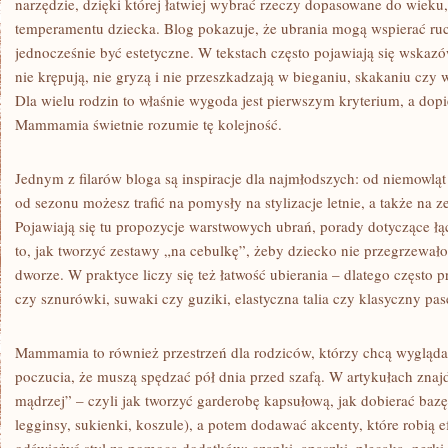
narzędzie, dzięki której łatwiej wybrać rzeczy dopasowane do wieku,
temperamentu dziecka. Blog pokazuje, że ubrania mogą wspierać ruc
jednocześnie być estetyczne. W tekstach często pojawiają się wskazó
nie krępują, nie gryzą i nie przeszkadzają w bieganiu, skakaniu czy 
Dla wielu rodzin to właśnie wygoda jest pierwszym kryterium, a dopier
Mammamia świetnie rozumie tę kolejność.
Jednym z filarów bloga są inspiracje dla najmłodszych: od niemowląt
od sezonu możesz trafić na pomysły na stylizacje letnie, a także na 
Pojawiają się tu propozycje warstwowych ubrań, porady dotyczące łą
to, jak tworzyć zestawy „na cebulkę”, żeby dziecko nie przegrzewało 
dworze. W praktyce liczy się też łatwość ubierania – dlatego często p
czy sznurówki, suwaki czy guziki, elastyczna talia czy klasyczny pas
Mammamia to również przestrzeń dla rodziców, którzy chcą wyglądać 
poczucia, że muszą spędzać pół dnia przed szafą. W artykułach znajd
mądrzej” – czyli jak tworzyć garderobę kapsułową, jak dobierać bazę (
legginsy, sukienki, koszule), a potem dodawać akcenty, które robią 