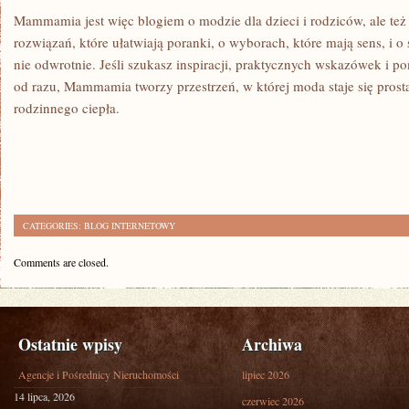
Mammamia jest więc blogiem o modzie dla dzieci i rodziców, ale te
rozwiązań, które ułatwiają poranki, o wyborach, które mają sens, i o s
nie odwrotnie. Jeśli szukasz inspiracji, praktycznych wskazówek i p
od razu, Mammamia tworzy przestrzeń, w której moda staje się prosta
rodzinnego ciepła.
CATEGORIES:
BLOG INTERNETOWY
Comments are closed.
Ostatnie wpisy
Archiwa
Agencje i Pośrednicy Nieruchomości
lipiec 2026
14 lipca, 2026
czerwiec 2026