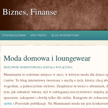
Biznes, Finanse
STRONA GŁÓWNA
SPIS TREŚCI
BLOG INTERNETOWY
Moda domowa i loungewear
MODA
MOŻLIWOŚĆ KOMENTOWANIA
ZOSTAŁA WYŁĄCZONA
DOMOWA
Mammamia to rodzinne miejsce w sieci, w którym moda dla dzieci s
I
LOUNGEWEAR
i tatów. To blog internetowy tworzony z myślą o tych, którzy chcą ub
wygodnie, a jednocześnie stylowo. Znajdziesz tu treści o ubraniach, d
tym, jak odnaleźć własny styl w zabieganej rzeczywistości: między p
spacerem, zakupami i chwilą tylko dla siebie. Kategorie do zobaczen
siebie
i Pozostałe publikacje. Na Mammamii moda nie jest konkursem 