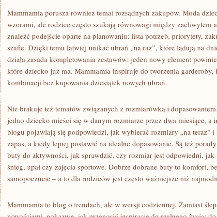
Mammamia porusza również temat rozsądnych zakupów. Moda dziecię
wzorami, ale rodzice często szukają równowagi między zachwytem 
znaleźć podejście oparte na planowaniu: lista potrzeb, priorytety, za
szafie. Dzięki temu łatwiej unikać ubrań „na raz”, które lądują na dn
działa zasada kompletowania zestawów: jeden nowy element powinie
które dziecko już ma. Mammamia inspiruje do tworzenia garderoby, kt
kombinacji bez kupowania dziesiątek nowych ubrań.
Nie brakuje też tematów związanych z rozmiarówką i dopasowaniem.
jedno dziecko mieści się w danym rozmiarze przez dwa miesiące, a i
blogu pojawiają się podpowiedzi, jak wybierać rozmiary „na teraz” i
zapas, a kiedy lepiej postawić na idealne dopasowanie. Są też porad
buty do aktywności, jak sprawdzić, czy rozmiar jest odpowiedni, ja
śnieg, upał czy zajęcia sportowe. Dobrze dobrane buty to komfort, b
samopoczucie – a to dla rodziców jest często ważniejsze niż najmodn
Mammamia to blog o trendach, ale w wersji codziennej. Zamiast śle
nowościami, pokazuje, jak przenosić inspiracje do realnego życia: do