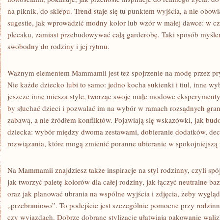
na piknik, do sklepu. Trend staje się tu punktem wyjścia, a nie obo
sugestie, jak wprowadzić modny kolor lub wzór w małej dawce: w cz
plecaku, zamiast przebudowywać całą garderobę. Taki sposób myślenia
swobodny do rodziny i jej rytmu.
Ważnym elementem Mammamii jest też spojrzenie na modę przez pry
Nie każde dziecko lubi to samo: jedno kocha sukienki i tiul, inne wyb
jeszcze inne miesza style, tworząc swoje małe modowe eksperymenty
by słuchać dzieci i pozwalać im na wybór w ramach rozsądnych grani
zabawą, a nie źródłem konfliktów. Pojawiają się wskazówki, jak bu
dziecka: wybór między dwoma zestawami, dobieranie dodatków, dec
rozwiązania, które mogą zmienić poranne ubieranie w spokojniejszą 
Na Mammamii znajdziesz także inspiracje na styl rodzinny, czyli sp
jak tworzyć paletę kolorów dla całej rodziny, jak łączyć neutralne b
oraz jak planować ubrania na wspólne wyjścia i zdjęcia, żeby wygląda
„przebraniowo”. To podejście jest szczególnie pomocne przy rodzinn
czy wyjazdach. Dobrze dobrane stylizacje ułatwiają pakowanie walizki