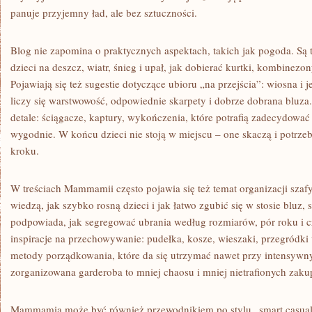
panuje przyjemny ład, ale bez sztuczności.
Blog nie zapomina o praktycznych aspektach, takich jak pogoda. Są 
dzieci na deszcz, wiatr, śnieg i upał, jak dobierać kurtki, kombinezon
Pojawiają się też sugestie dotyczące ubioru „na przejścia”: wiosna i 
liczy się warstwowość, odpowiednie skarpety i dobrze dobrana bl
detale: ściągacze, kaptury, wykończenia, które potrafią zadecydować 
wygodnie. W końcu dzieci nie stoją w miejscu – one skaczą i potrze
kroku.
W treściach Mammamii często pojawia się też temat organizacji szafy 
wiedzą, jak szybko rosną dzieci i jak łatwo zgubić się w stosie bluz, 
podpowiada, jak segregować ubrania według rozmiarów, pór roku i cz
inspiracje na przechowywanie: pudełka, kosze, wieszaki, przegródki 
metody porządkowania, które da się utrzymać nawet przy intensywny
zorganizowana garderoba to mniej chaosu i mniej nietrafionych zak
Mammamia może być również przewodnikiem po stylu „smart casual”