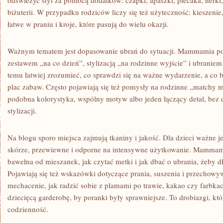
odświeżyć styl za pomocą dodatków: czapki, apaszki, plecaka, nerki
biżuterii. W przypadku rodziców liczy się też użyteczność: kieszeni
łatwe w praniu i kroje, które pasują do wielu okazji.
Ważnym tematem jest dopasowanie ubrań do sytuacji. Mammamia po
zestawem „na co dzień”, stylizacją „na rodzinne wyjście” i ubranie
temu łatwiej zrozumieć, co sprawdzi się na ważne wydarzenie, a co b
plac zabaw. Często pojawiają się też pomysły na rodzinne „matchy m
podobna kolorystyka, wspólny motyw albo jeden łączący detal, bez
stylizacji.
Na blogu sporo miejsca zajmują tkaniny i jakość. Dla dzieci ważne je
skórze, przewiewne i odporne na intensywne użytkowanie. Mammami
bawełna od mieszanek, jak czytać metki i jak dbać o ubrania, żeby d
Pojawiają się też wskazówki dotyczące prania, suszenia i przechowy
mechacenie, jak radzić sobie z plamami po trawie, kakao czy farbkac
dziecięcą garderobę, by poranki były sprawniejsze. To drobiazgi, któ
codzienność.