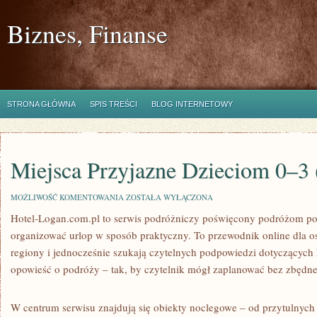
Biznes, Finanse
STRONA GŁÓWNA
SPIS TREŚCI
BLOG INTERNETOWY
Miejsca Przyjazne Dzieciom 0–3 
MIEJSCA
MOŻLIWOŚĆ KOMENTOWANIA
ZOSTAŁA WYŁĄCZONA
PRZYJAZNE
Hotel-Logan.com.pl to serwis podróżniczy poświęcony podróżom po
DZIECIOM
0–
organizować urlop w sposób praktyczny. To przewodnik online dla o
3
(BABY
regiony i jednocześnie szukają czytelnych podpowiedzi dotyczących h
FRIENDLY)
opowieść o podróży – tak, by czytelnik mógł zaplanować bez zbędn
W centrum serwisu znajdują się obiekty noclegowe – od przytulnych