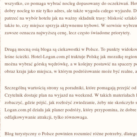
wszystko, co pomaga wybrać nocleg dopasowany do oczekiwań. Hot
dobry nocleg to nie tylko adres, ale także wygoda całego wyjazdu. D
patrzeć na wybór hotelu jak na ważny składnik trasy: bliskość szlak
także to, czy miejsce sprzyja aktywnemu trybowi. W serwisie wybrz
zawsze oznacza najwyższą cenę, lecz często świadome priorytety.
Drugą mocną osią bloga są ciekawostki w Polsce. To punkty widokowe
leśne ścieżki. Hotel-Logan.com.pl traktuje Polskę jak mozaikę regi
można wybrać górską wędrówkę, a w kolejny postawić na spacery po
obraz kraju jako miejsca, w którym podróżowanie może być realne, a
Szczególną wartością strony są poradniki, które pomagają przejść od
Czytelnik dostaje plan na wyjazd na weekend. W takich materiałach li
zobaczyć, gdzie pójść, jak rozłożyć zwiedzanie, żeby nie skończyło s
Logan.com.pl działa jak planer podróży, który przypomina, że dobre
odfajkowywanie atrakcji, tylko równowaga.
Blog turystyczny o Polsce powinien rozumieć różne potrzeby, dlate