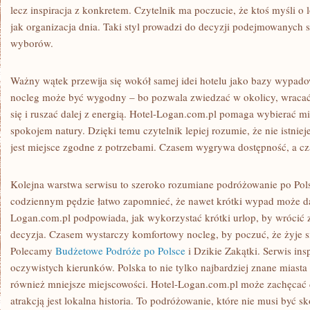
lecz inspiracja z konkretem. Czytelnik ma poczucie, że ktoś myśli o 
jak organizacja dnia. Taki styl prowadzi do decyzji podejmowanych 
wyborów.
Ważny wątek przewija się wokół samej idei hotelu jako bazy wypado
nocleg może być wygodny – bo pozwala zwiedzać w okolicy, wraca
się i ruszać dalej z energią. Hotel-Logan.com.pl pomaga wybierać 
spokojem natury. Dzięki temu czytelnik lepiej rozumie, że nie istnieje
jest miejsce zgodne z potrzebami. Czasem wygrywa dostępność, a c
Kolejna warstwa serwisu to szeroko rozumiane podróżowanie po Pols
codziennym pędzie łatwo zapomnieć, że nawet krótki wypad może da
Logan.com.pl podpowiada, jak wykorzystać krótki urlop, by wrócić 
decyzja. Czasem wystarczy komfortowy nocleg, by poczuć, że żyje s
Polecamy
Budżetowe Podróże po Polsce
i Dzikie Zakątki. Serwis ins
oczywistych kierunków. Polska to nie tylko najbardziej znane miasta i
również mniejsze miejscowości. Hotel-Logan.com.pl może zachęcać
atrakcją jest lokalna historia. To podróżowanie, które nie musi być s