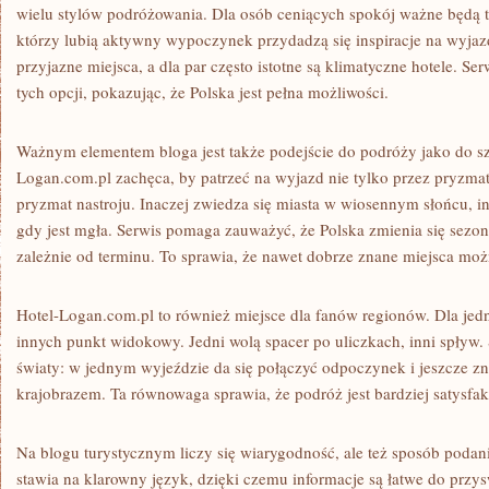
wielu stylów podróżowania. Dla osób ceniących spokój ważne będą tr
którzy lubią aktywny wypoczynek przydadzą się inspiracje na wyjazd
przyjazne miejsca, a dla par często istotne są klimatyczne hotele. Ser
tych opcji, pokazując, że Polska jest pełna możliwości.
Ważnym elementem bloga jest także podejście do podróży jako do sz
Logan.com.pl zachęca, by patrzeć na wyjazd nie tylko przez pryzmat a
pryzmat nastroju. Inaczej zwiedza się miasta w wiosennym słońcu, 
gdy jest mgła. Serwis pomaga zauważyć, że Polska zmienia się sezono
zależnie od terminu. To sprawia, że nawet dobrze znane miejsca moż
Hotel-Logan.com.pl to również miejsce dla fanów regionów. Dla jedny
innych punkt widokowy. Jedni wolą spacer po uliczkach, inni spływ. 
światy: w jednym wyjeździe da się połączyć odpoczynek i jeszcze z
krajobrazem. Ta równowaga sprawia, że podróż jest bardziej satysfak
Na blogu turystycznym liczy się wiarygodność, ale też sposób podani
stawia na klarowny język, dzięki czemu informacje są łatwe do przysw