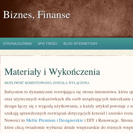
Biznes, Finanse
STRONA GŁÓWNA
SPIS TREŚCI
BLOG INTERNETOWY
Materiały i Wykończenia
MATERIAŁY
MOŻLIWOŚĆ KOMENTOWANIA
ZOSTAŁA WYŁĄCZONA
I
Italsystem to dynamicznie rozwijająca się strona internetowa, która sp
WYKOŃCZENIA
oraz użytecznych wskazówkach dla osób urządzających mieszkanie i
design łączy się z wygodą użytkowania, a każdy artykuł powstaje z m
szukają sprawdzonych rozwiązań dotyczących krzeseł i szeroko rozu
Nowości to
Meble Premium i Designerskie
i DIY i Renowacje. Strona
które chcą świadomie wybierać detale wnętrzarskie do różnych wnęt