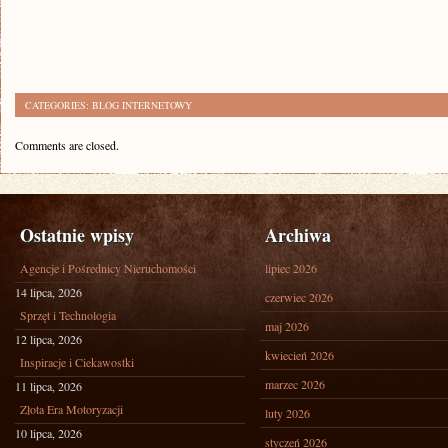
CATEGORIES:
BLOG INTERNETOWY
Comments are closed.
Ostatnie wpisy
Archiwa
Agencje i Pośrednicy Nieruchomości
lipiec 2026
14 lipca, 2026
czerwiec 2026
Sprzęt i Technologia
maj 2026
12 lipca, 2026
kwiecień 2026
Inspiracje i Ciekawostki
marzec 2026
11 lipca, 2026
Złota Era Motoryzacji
luty 2026
10 lipca, 2026
styczeń 2026