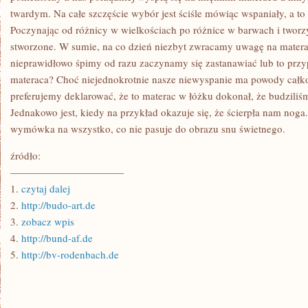
twardym. Na całe szczęście wybór jest ściśle mówiąc wspaniały, a to
Poczynając od różnicy w wielkościach po różnice w barwach i tworz
stworzone. W sumie, na co dzień niezbyt zwracamy uwagę na materac
nieprawidłowo śpimy od razu zaczynamy się zastanawiać lub to przy
materaca? Choć niejednokrotnie nasze niewyspanie ma powody całkowi
preferujemy deklarować, że to materac w łóżku dokonał, że budziliśm
Jednakowo jest, kiedy na przykład okazuje się, że ścierpła nam noga
wymówka na wszystko, co nie pasuje do obrazu snu świetnego.
źródło:
———————————
1.
czytaj dalej
2.
http://budo-art.de
3.
zobacz wpis
4.
http://bund-af.de
5.
http://bv-rodenbach.de