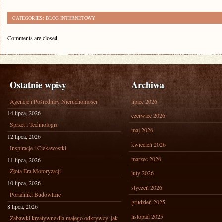
CATEGORIES:
BLOG INTERNETOWY
Comments are closed.
Ostatnie wpisy
Archiwa
Agencje i Pośrednicy Nieruchomości
lipiec 2026
14 lipca, 2026
czerwiec 2026
Sprzęt i Technologia
maj 2026
12 lipca, 2026
kwiecień 2026
Inspiracje i Ciekawostki
marzec 2026
11 lipca, 2026
Złota Era Motoryzacji
luty 2026
10 lipca, 2026
styczeń 2026
Poradniki Budowlane
grudzień 2025
8 lipca, 2026
listopad 2025
Zabawki kreatywne dla małego odkrywcy: jak