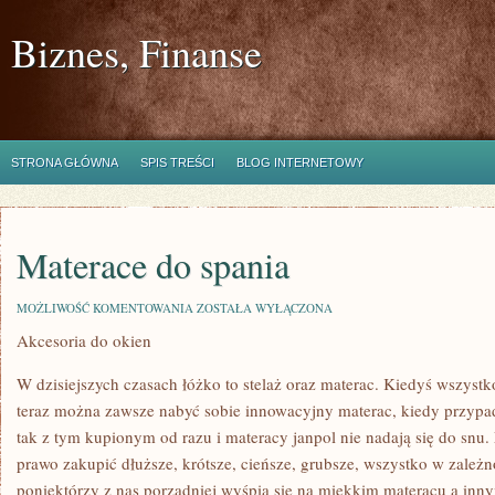
Biznes, Finanse
STRONA GŁÓWNA
SPIS TREŚCI
BLOG INTERNETOWY
Materace do spania
MATERACE
MOŻLIWOŚĆ KOMENTOWANIA
ZOSTAŁA WYŁĄCZONA
DO
Akcesoria do okien
SPANIA
W dzisiejszych czasach łóżko to stelaż oraz materac. Kiedyś wszystk
teraz można zawsze nabyć sobie innowacyjny materac, kiedy przypadk
tak z tym kupionym od razu i materacy janpol nie nadają się do snu
prawo zakupić dłuższe, krótsze, cieńsze, grubsze, wszystko w zale
poniektórzy z nas porządniej wyśpią się na miękkim materacu a inn